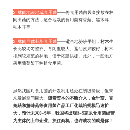
2. 林间地表地栽食用菌
——将食用菌菌袋直接放在林
间出菇的方法，适合地栽的食用菌有香菇、黑木耳、
毛木耳等。
3. 林间立体栽培食用菌
——适合地势较平坦，树木生
长比较均匀整齐、育闭度较大、遮阴效果较好，树木
排列较规范的林地，便于搭建拱棚。此外，一些地方
采用葡萄架下种植食用菌。
虽然我国对食用菌的开发利用还处在初级阶段，但未
来发展空间巨大。
随着资本的不断介入，金针菇、杏
鲍菇和蟹味菇等食用菌产品工厂化栽培规模迅速扩
大，预计未来3~5年，我国将出现3~5家以食用菌经营
为主体的上市企业。抓住商机，也许成功的就是你！