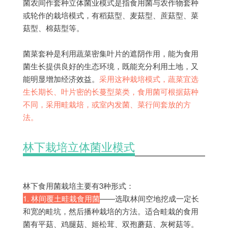
菌农间作套种立体菌业模式是指食用菌与农作物套种
或轮作的栽培模式，有稻菇型、麦菇型、蔗菇型、菜
菇型、棉菇型等。
菌菜套种是利用蔬菜密集叶片的遮阴作用，能为食用
菌生长提供良好的生态环境，既能充分利用土地，又
能明显增加经济效益。
采用这种栽培模式，蔬菜宜选
生长期长、叶片密的长蔓型菜类，食用菌可根据菇种
不同，采用畦栽培，或室内发菌、菜行间套放的方
法。
林下栽培立体菌业模式
林下食用菌栽培主要有3种形式：
1. 林间覆土畦栽食用菌
——选取林间空地挖成一定长
和宽的畦坑，然后播种栽培的方法。适合畦栽的食用
菌有平菇、鸡腿菇、姬松茸、双孢蘑菇、灰树菇等。