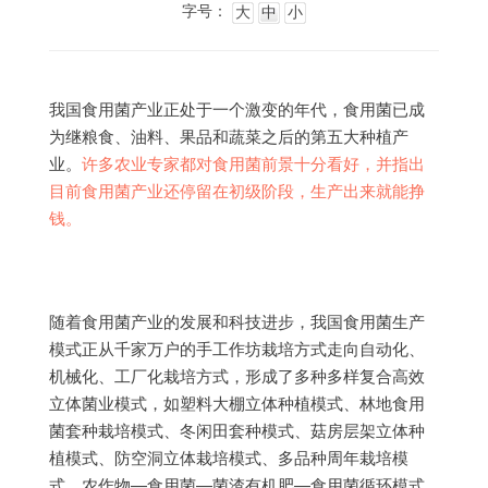
字号：
大
中
小
我国食用菌产业正处于一个激变的年代，食用菌已成
为继粮食、油料、果品和蔬菜之后的第五大种植产
业。
许多农业专家都对食用菌前景十分看好，并指出
目前食用菌产业还停留在初级阶段，生产出来就能挣
钱。
随着食用菌产业的发展和科技进步，我国食用菌生产
模式正从千家万户的手工作坊栽培方式走向自动化、
机械化、工厂化栽培方式，形成了多种多样复合高效
立体菌业模式，如塑料大棚立体种植模式、林地食用
菌套种栽培模式、冬闲田套种模式、菇房层架立体种
植模式、防空洞立体栽培模式、多品种周年栽培模
式、农作物—食用菌—菌渣有机肥—食用菌循环模式