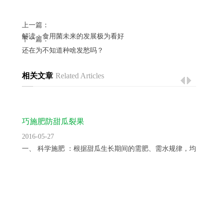
上一篇：
解读；食用菌未来的发展极为看好
下一篇：
还在为不知道种啥发愁吗？
相关文章
Related Articles
巧施肥防甜瓜裂果
2016-05-27
一、 科学施肥 ：根据甜瓜生长期间的需肥、需水规律，均衡供...