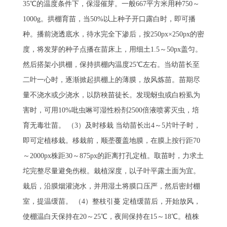
35℃的温度条件下，保湿催芽。一般667平方米用种750～
1000g。拱棚育苗，当50%以上种子开口露白时，即可播
种。播前浇透底水，待水完全下渗后，按250px×250px的密
度，将发芽的种子点播在苗床上，用细土1.5～50px盖匀。
然后搭架小拱棚，保持拱棚内温度25℃左右。当幼苗长至
二叶一心时，逐渐掀起拱棚上的薄膜，放风炼苗。苗期尽
量不浇水或少浇水，以防秧苗徒长。发现蚜虫或白粉虱为
害时，可用10%吡虫啉可湿性粉剂2500倍液喷雾灭虫，培
育无毒壮苗。 （3）及时移栽 当幼苗长出4～5片叶子时，
即可定植移栽。移栽前，顺垄覆盖地膜，在膜上按行距70
～2000px株距30～875px的距离打孔定植。取苗时，力求土
坨完整尽量避免伤根。栽植深度，以子叶平露土面为宜。
栽后，沿膜烟灌浇水，并用湿土将膜口压严，然后密封棚
室，提温缓苗。 （4）整枝引蔓 定植缓苗后，开始放风，
使棚温白天保持在20～25℃，夜间保持在15～18℃。植株