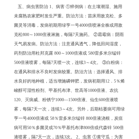
五、病虫害防治 1、病害 ①猝倒病：在土壤潮湿、施用
未腐熟农家肥时发生严重。防治方法：苗床用敌克松、多
菌灵等消毒，发病初期用绿亨一号4000倍喷淋全株或用敌
克松800～1000倍液淋施，每隔7天施药。 ②霜霉病：阴雨
天气易发病。防治方法：注意通风透气，降低田间湿度，
药剂防治用杜邦克露 800～1000倍液或 580雷多米尔锰锌
500倍液喷雾，每隔7天喷一次，连续3～4次。 ③白粉病：
在通风和排水不良时发病较重。防治方法：选择通风、排
水良好的地种植，适当增施磷钾肥，发病初期用12．5％烯
峻醇可湿性粉剂、甲基托布津、世高等1000倍液、农抗
120、灭病威、粉锈宁1000—1500倍液、仙生600倍液喷
雾，每隔7天一次，连续3～4次。另外，后期枯萎病可用绿
亨一号4000倍液或 58％雷多米尔锰锌 800倍液浇根，炭疽
病可用50％多菌灵或70％甲基托布津800倍或代森锌 500倍
液喷雾，隔7天一次，连续3次。 2、虫害 ①黄守瓜：为害