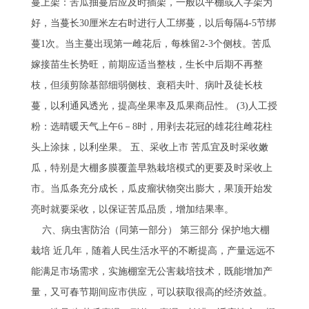
蔓上架：苦瓜抽蔓后应及时插架，一般以平棚或人字架为
好，当蔓长30厘米左右时进行人工绑蔓，以后每隔4-5节绑
蔓1次。当主蔓出现第一雌花后，每株留2-3个侧枝。苦瓜
嫁接苗生长势旺，前期应适当整枝，生长中后期不再整
枝，但须剪除基部细弱侧枝、衰稻夫叶、病叶及徒长枝
蔓，以利通风透光，提高坐果率及瓜果商品性。 (3)人工授
粉：选晴暖天气上午6－8时，用剥去花冠的雄花往雌花柱
头上涂抹，以利坐果。 五、采收上市 苦瓜宜及时采收嫩
瓜，特别是大棚多膜覆盖早熟栽培模式的更要及时采收上
市。当瓜条充分成长，瓜皮瘤状物突出膨大，果顶开始发
亮时就要采收，以保证苦瓜品质，增加结果率。
六、病虫害防治（同第一部分） 第三部分 保护地大棚
栽培 近几年，随着人民生活水平的不断提高，产量远远不
能满足市场需求，实施棚室无公害栽培技术，既能增加产
量，又可春节期间应市供应，可以获取很高的经济效益。