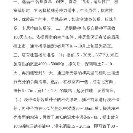
一、选品种 苦瓜喜温、耐热、喜湿、怕涝，适应性广。棚
室栽培时，宜选择植株分枝力适中，生长势强，抗逆性
好，优质高产的中、早熟品种，如杂交油身苦瓜、珍珠苦
瓜、卡尼拉白苦瓜等。 二、适期播种 苦瓜自播种至采收
100天左右。依据棚室的生产条件，并尽量保证春节前后采
摘上市，通常播期确定为9月下旬～10月上旬最为适宜。
三、培育壮苗播前准备 （1）播前15～20天，667平方米底
施腐熟的厩肥4000～5000Kg，撒匀后，深耕晒土7～10
天，再扣棚密封5～天。通过阳光暴晒和高温闷棚对土壤进
行充分的杀菌消毒。然后，在棚室内一侧，沿南北方向，
按长6～7m，宽1.1～1.3m的规格，起埂作畦，设置苗床。
（2）浸种催芽苦瓜种子的种壳厚硬，播种前须进行浸种催
芽，将种子放在60℃的热水中浸烫20～30min后，搓洗净种
壳表面的粘液，再置于30℃的温水中浸泡6～8h，捞出放入
10%磷酸三钠溶液中，浸泡消毒15～20min，即可置于30～