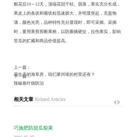
般花后10～12天，顶端花冠干枯、脱落，果实充分长成，
果皮上的条状和瘤状粒迅速膨大，并明显突起，充盈饱
满，颜色光亮，品种特性充分显现时，即可采摘。采摘
时，要用果剪剪断果柄，以防撕摘硬扯，拉伤果实，影响
苦瓜的贮藏和商品价值提高。
上一篇：
原生态的海草房，咱们莱州谁的村里还有？
下一篇：
辣椒卷叶病防治
相关文章
Related Articles
巧施肥防甜瓜裂果