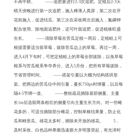
不再中耕。 ——追肥要进行2-3次追肥。定植后2-3天
晴天傍晚进行第一次追肥，施入稀薄人粪尿，第二次在开
花前施入，促进结瓜。第三次在采收两次后施入，氮磷钾
配合使用。除地面追肥外，还可叶面追肥，促进植株旺盛
生长。 ——清除草莓在苦瓜定植一周后，定植畦上可
根据需要适当留草莓，拔除苦瓜边上的草莓。再过一周，
进入4月下旬时，可把定植畦上的草莓全部拔除，以免草莓
根系与苦瓜根系争夺养分。进入5月份，把所有草莓拔除，
节省管理时间。 ——搭架引蔓以大棚为结构搭拱形
架。把两边的苦瓜往中间引蔓，蔓长750px时绑蔓，以后每
隔4-5节绑一道。 ——整枝疏花摘除基部侧蔓。主蔓
长1m后选留两条粗壮的侧蔓引向主蔓生长方向。对一些雌
花多的，可适当摘除部分雌花，控制单株结果量，防止化
瓜和畸形瓜。雄花太多时，摘除未开放的雄花。 5．
及时采收。白色品种果瘤迅速膨大并明显突起，有光泽时