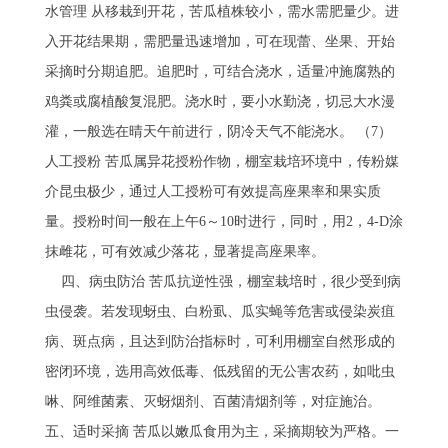
水管理 从移栽到开花，苦瓜植株较小，需水需肥量少。进
入开花结果期，需肥量迅速增加，可在现蕾、坐果、开始
采摘时分期追肥。追肥时，可结合浇水，适量冲施腐熟的
鸡粪或腐植酸复混肥。浇水时，要小水勤浇，切忌大水漫
灌，一般选在晴天午前进行，阴冷天气不能浇水。 （7）
人工授粉 苦瓜属异花授粉作物，棚室栽培环境中，传粉媒
介昆虫极少，通过人工授粉可有效提高座果率和果实质
量。授粉时间一般在上午6～10时进行，同时，用2，4-D涂
抹雌花，可有效减少落花，显著提高座果率。
四、病虫防治 苦瓜抗逆性强，棚室栽培时，很少受到病
虫侵袭。若发现蚜虫、白粉虱、瓜实蝇等危害或侵染炭疽
病、斑点病，且达到防治指标时，可利用棚室自然形成的
密闭环境，选用高效低毒、低残留的无公害农药，如吡虫
啉、阿维菌素、灭蚜烟剂、百菌清烟剂等，对症施治。
五、适时采摘 苦瓜以嫩瓜食用为主，采摘期较为严格。一