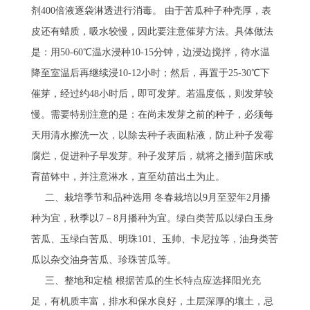
剂400倍液逐袋淋透进行消毒。 由于苦瓜种子种壳厚，表
皮还有蜡质，吸水较慢，因此要注意催芽方法。具体做法
是：用50-60℃温水浸种10-15分钟，边浸边搅拌，待水温
降至室温后再继续浸10-12小时；然后，再置于25-30℃下
催芽，经过约48小时后，即可发芽。若温度低，则发芽较
慢。需要特别注意的是：在尚未发芽之前的种子，必须每
天用清水擦洗一次，以除去种子表面粘液，防止种子发霉
腐烂，促进种子早发芽。种子发芽后，就将之播到苗床或
育苗钵中，并注意淋水，直至幼苗出土为止。
二、栽培季节和品种选用 冬春栽培以9月至翌年2月播
种为宜，秋季以7－8月播种为宜。绿白类苦瓜以绿白玉身
苦瓜、玉绿白苦瓜、明珠101、玉帅、卡尼拉等，油身类苦
瓜以杂交油身苦瓜、珍珠苦瓜等。
三、整地和定植 根据苦瓜的生长特点应选择阳光充
足，有机质丰富，排水和保水良好，土层深厚的壤土，忌