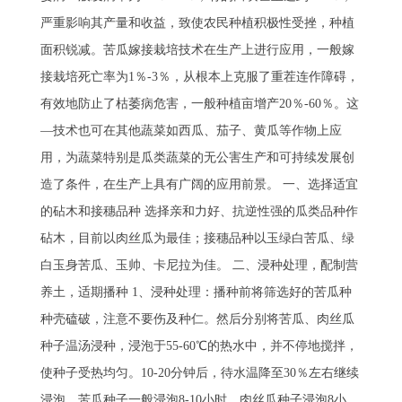
严重影响其产量和收益，致使农民种植积极性受挫，种植
面积锐减。苦瓜嫁接栽培技术在生产上进行应用，一般嫁
接栽培死亡率为1％-3％，从根本上克服了重茬连作障碍，
有效地防止了枯萎病危害，一般种植亩增产20％-60％。这
—技术也可在其他蔬菜如西瓜、茄子、黄瓜等作物上应
用，为蔬菜特别是瓜类蔬菜的无公害生产和可持续发展创
造了条件，在生产上具有广阔的应用前景。 一、选择适宜
的砧木和接穗品种 选择亲和力好、抗逆性强的瓜类品种作
砧木，目前以肉丝瓜为最佳；接穗品种以玉绿白苦瓜、绿
白玉身苦瓜、玉帅、卡尼拉为佳。 二、浸种处理，配制营
养土，适期播种 1、浸种处理：播种前将筛选好的苦瓜种
种壳磕破，注意不要伤及种仁。然后分别将苦瓜、肉丝瓜
种子温汤浸种，浸泡于55-60℃的热水中，并不停地搅拌，
使种子受热均匀。10-20分钟后，待水温降至30％左右继续
浸泡，苦瓜种子一般浸泡8-10小时，肉丝瓜种子浸泡8小