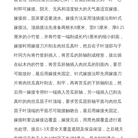
时即可嫁接。阴天、无风和湿度较大的天气最适宜嫁接。
嫁接前，苗床要适量浇水。嫁接方法采用顶插接法和针式
嫁接法。顶插接法先准备两根长8厘米、宽0.5厘米、厚0.25
厘米的小竹签，并将竹签一端削成长约1厘米的细小斜面，
嫁接时用嫁接刀片削去肉丝瓜真叶，然后在子叶顶部与子
叶同方向将竹签斜插入，将苦瓜的胚轴削成楔形，拔出插
在砧木内的竹签，将苦瓜胚轴插入肉丝瓜的剖面内，要尽
可能放好，最后用嫁接夹固定。针式嫁接法即先用嫁接刀
片将肉丝瓜真叶削去、削平，再将苦瓜的下胚轴削去，然
后用一嫁接专用针一端插入苦瓜胚轴，另一端插入已削去
真叶的肉丝瓜苗子叶顶端，要求苦瓜苗胚轴平面与肉丝瓜
苗子叶顶端的平面尽可能接触吻合，最后用嫁接夹固定。
嫁接时要边嫁接边覆盖，嫁接完后，用黑色膜覆盖进行遮
光处理。接后1-3天需全天覆盖遮阴及保温保湿，之后视天