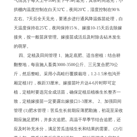
气情况于每天上午10时至下午3时遮光，其余时间透光；小
拱棚内温度控制在白天32℃，夜间20℃，湿度控制在90％
左右。7天后全天见光，要逐步进行通风降温炼苗处理，白
天温度保持在25℃，夜间保持15％。嫁接10-15天后去除嫁
接夹，按一般苗床管理。嫁接苗成活后及时除去砧木发生
的萌芽。
四、定植及田间管理 1、施足底肥、适当密植：结合耕
翻整地，每亩施人畜粪3000-3500公斤、三元复合肥70公
斤，然后整畦。采用小高畦行覆膜栽培，1.2-1.5米包沟开
厢定植1行，株距33厘米。嫁接苗叶片达4-6片时即可定
植，定植时要选完全成活苗，确保定植后植株生长整齐一
致，定植嫁接苗一定要露出嫁接口1-3厘米。 2、加强田间
管理 (1)肥水管理：苦瓜生长前期应薄肥勤施，初花至采收
期应施足肥料，并多次追肥。高温干旱季节结合追肥，还
应及时补充水分，满足苦瓜连续生长和结果的需要。 (2)引