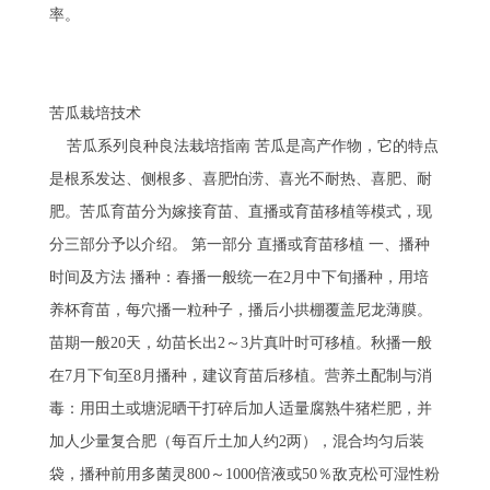
率。
苦瓜栽培技术
苦瓜系列良种良法栽培指南 苦瓜是高产作物，它的特点
是根系发达、侧根多、喜肥怕涝、喜光不耐热、喜肥、耐
肥。苦瓜育苗分为嫁接育苗、直播或育苗移植等模式，现
分三部分予以介绍。 第一部分 直播或育苗移植 一、播种
时间及方法 播种：春播一般统一在2月中下旬播种，用培
养杯育苗，每穴播一粒种子，播后小拱棚覆盖尼龙薄膜。
苗期一般20天，幼苗长出2～3片真叶时可移植。秋播一般
在7月下旬至8月播种，建议育苗后移植。营养土配制与消
毒：用田土或塘泥晒干打碎后加人适量腐熟牛猪栏肥，并
加人少量复合肥（每百斤土加人约2两），混合均匀后装
袋，播种前用多菌灵800～1000倍液或50％敌克松可湿性粉