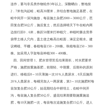
连作，要与非瓜类作物轮作3年以上。深翻晒白，整地按
2．7米包沟起畦，畦高30厘米，并结合整地施足基肥，在
畦中间开一深沟施放，每亩施土杂肥2000～3000公斤，芭
田复合肥50公斤，施后复土，然后选择晴天下午在畦内两
边按行距0．6米，株距50厘米打种植穴，种植时撕去营养
袋带土移人穴内，盖土使之略高出畦面，淋足定根水。建
议稀植、平棚，春植每亩150－200株。秋植每亩250－300
株。如采用人字架每亩种植300－400株。
四、田间管理 1、肥水管理苦瓜结果期长，对水肥要求
严格，施肥按重施基肥，前期轻、中期重、后期补的原则
进行。移植后8～10天薄施一次10％人粪尿水，8天后施用
20％人粪尿水，每桶另加人一两尿素，第3～10次施肥时每
亩加复合肥10公斤，始花期结合中耕培土，在畦中间开
沟，每亩施人复合肥50公斤。盛花结果期要勤施重施追
肥，每10天施肥一次，每亩每次追施复合肥15公斤。进人