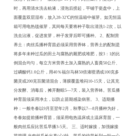
时，再用清水洗去粘液，浸泡后捞起，平铺于瓷盘中，上
面覆盖双层湿布，放入28-32℃的恒温箱中催芽。如无恒温
箱可用电热毯催芽，其间每天要将种子取出清洗1-2次，以
洗去沾液，促进发芽，种子发芽后即可播种。 2、配制营
养土：肉丝瓜播种育苗必须采用营养钵，营养土的配制是
将多年未种过瓜的田土与腐熟的厩肥或堆肥，按3：1的比
例混合均匀，每立方米营养土加入腐熟的人畜粪50公斤、
过磷酸钙1.0公斤，用40％福尔马林50倍液喷洒或100克多
菌灵或200克百菌清混合，薄膜覆盖堆闷10-15天，让其充
分发酵、消毒后，摊开翻晾5—7天，装入营养钵。苦瓜播
种育苗须采用净土，以防止苗期感染病害。 3、适期播
种：一般冬春以9月至翌年2月，秋季以7—8月播种为好，
冬春如提前播种育苗，须采用电热温床或土温床育苗，一
般肉丝瓜应比苦瓜早播3-5天。 三、适时嫁接，加强嫁接
苗管理 当肉丝瓜长出真(心)叶，苦瓜的幼苗长到一叶一心