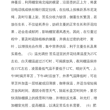
伸蔓后，利用棚室南北端的横梁，沿苗垄的正上方，将废
旧电话线或铁丝顺行固定拉线，在拉线上按株距系吊尼龙
绳，及时引蔓上架。苦瓜分枝力较强，侧蔓生长繁茂，若
放任生长，不仅徒耗养分，妨碍主蔓的正常生长和开花结
果，还会造成郁闭，影响棚室通风透光。因此，在引蔓过
程中，要及时疏除植株的侧蔓，并摘去过密的老叶、黄
叶，以增强光合作用，集中营养供应，利于主蔓生长及果
实着色。 （5）温光调控 苦瓜适宜的开花结果温度为25℃
左右。白天棚温超过25℃时，可揭膜放风，夜间棚温保持
在15℃左右，凌晨最低气温不要低于12℃。晴好天气，上
午9时揭开草苫，下午4时后放下。外界气温降低时，可在
草苫外加盖一层纸被或旧薄膜，御寒保温，并适当缩短揭
苫放风时间。遇阴冷雨雪天气，除延长盖苫时间外，要尽
快清除棚膜上的残雪和污物，并增挂反光幕、补光灯，增
加棚室光照，提高棚温，以满足苦瓜生长需要。 （6）肥