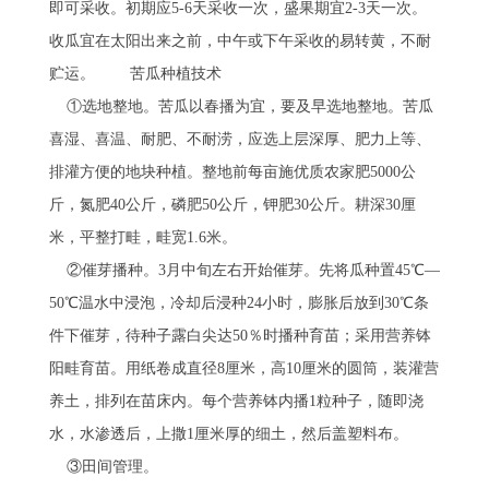
即可采收。初期应5-6天采收一次，盛果期宜2-3天一次。
收瓜宜在太阳出来之前，中午或下午采收的易转黄，不耐
贮运。 苦瓜种植技术
①选地整地。苦瓜以春播为宜，要及早选地整地。苦瓜
喜湿、喜温、耐肥、不耐涝，应选上层深厚、肥力上等、
排灌方便的地块种植。整地前每亩施优质农家肥5000公
斤，氮肥40公斤，磷肥50公斤，钾肥30公斤。耕深30厘
米，平整打畦，畦宽1.6米。
②催芽播种。3月中旬左右开始催芽。先将瓜种置45℃—
50℃温水中浸泡，冷却后浸种24小时，膨胀后放到30℃条
件下催芽，待种子露白尖达50％时播种育苗；采用营养钵
阳畦育苗。用纸卷成直径8厘米，高10厘米的圆筒，装灌营
养土，排列在苗床内。每个营养钵内播1粒种子，随即浇
水，水渗透后，上撒1厘米厚的细土，然后盖塑料布。
③田间管理。