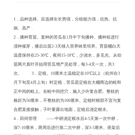
1．品种选择。应选择生长势强，分枝能力强，抗热、抗
病、高产 .
2．播种育苗。套种的苦瓜在1月中下旬播种。播种前进行
浸种催芽，播后出苗2-3天移入营养钵里培养。育苗棚白天
温度保持在25-30℃，夜间15-18℃，少浇水，多见光。从幼
苗两片真叶开始用苦瓜增产灵处理，每3-4天一次，共3
次。 3．定植。10厘米土温稳定在10℃以上（杭州在3
月下旬至4月上旬）时定植，苦瓜苗定植在大棚两边的畦和
正中间的畦上。在畦中间挖穴，施入少许复合肥。整枝的
株距为50厘米，不整枝的为100厘米。定植时根部不宜与复
合肥直接接触，子叶要露出地面，定植后浇定根水。
4．田间管理 ——中耕浇定根水后4-5天第一次中耕，
深7-10厘米，两周后进行第二次中耕，深3-5厘米。搭架后