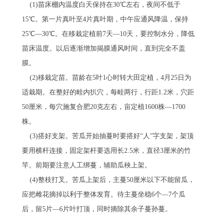
(1)苗床棚内温度白天保持在30℃左右，夜间不低于
15℃。第一片真叶至4片真叶期，中午应通风降温，保持
25℃—30℃。在移栽定植前7天—10天，要控制水分，降低
苗床温度。以后逐渐增加揭膜通风时间，直到完全不盖
膜。
(2)移栽定苗。苗龄在5叶1心时转大田定植，4月25日为
适栽期。在整好的畦内扒穴，每畦两行，行距1.2米，穴距
50厘米，每穴施复合肥20克左右，亩定植1600株—1700
株。
(3)搭好支架。苦瓜开始抽蔓时要搭好“人”字支架，架顶
要用横杆连接，固定架杆要选用长2.5米，直径3厘米的竹
竿。前期要注意人工绑蔓，辅助瓜秧上架。
(4)整枝打叉。苦瓜上架后，主蔓50厘米以下不能留瓜，
应把雌花摘掉以利于整体发育。待主蔓坐稳6个—7个瓜
后，留5片—6片叶打顶，同时摘除其余子蔓孙蔓。