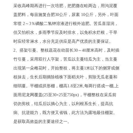
采收高峰期再进行一次培肥，把肥撒在畦两边，用沟泥覆
盖肥料，每亩施复合肥30公斤，尿素 10公斤，另外，叶面
常喷 2～3％磷酸二氢钾溶液进行根外追肥。苦瓜喜湿润，
但又怕积水，多雨季节应及时排水，以免积水烂根，干旱
时应经常淋水，水分充足供应是高产优质的主要保证。
2、搭架引蔓、整枝蔬花在幼苗长30～40厘米高时，及时插
竹引蔓，采用双行人字架，苦瓜以主蔓结瓜为主，当主蔓
出现第一朵雌花时，开始整枝，将主蔓1米以下的侧芽或侧
枝抹去，生长后期摘除植株下面稻夫叶，剪除无瓜老蔓和
细弱蔓。平棚或拱形棚，棚高1.8至2米,每两行搭成一棚,上
面用尼龙网覆盖(25至30×25至750px)，平棚整枝在采瓜前
切勿剪枝，结瓜后以摘心为主，以利根系生长，提高抗
病、抗逆能力，既方便又省钱，此方法为露地最佳棚架。
是获取高效益的主要途径之一。