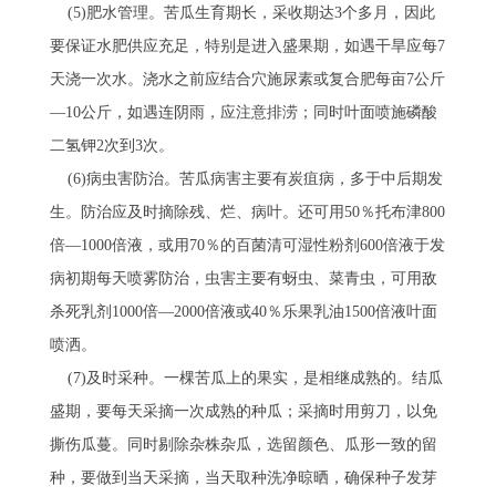
(5)肥水管理。苦瓜生育期长，采收期达3个多月，因此
要保证水肥供应充足，特别是进入盛果期，如遇干旱应每7
天浇一次水。浇水之前应结合穴施尿素或复合肥每亩7公斤
—10公斤，如遇连阴雨，应注意排涝；同时叶面喷施磷酸
二氢钾2次到3次。
(6)病虫害防治。苦瓜病害主要有炭疽病，多于中后期发
生。防治应及时摘除残、烂、病叶。还可用50％托布津800
倍—1000倍液，或用70％的百菌清可湿性粉剂600倍液于发
病初期每天喷雾防治，虫害主要有蚜虫、菜青虫，可用敌
杀死乳剂1000倍—2000倍液或40％乐果乳油1500倍液叶面
喷洒。
(7)及时采种。一棵苦瓜上的果实，是相继成熟的。结瓜
盛期，要每天采摘一次成熟的种瓜；采摘时用剪刀，以免
撕伤瓜蔓。同时剔除杂株杂瓜，选留颜色、瓜形一致的留
种，要做到当天采摘，当天取种洗净晾晒，确保种子发芽