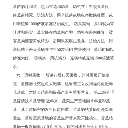
瓜苗的叶和茎，也为害花和幼瓜，幼虫在土中咬食瓜根，
使瓜亩枯死。防治方法：用辛硫磷或地虫净撒施畦面，或
用辛硫磷1000倍液喷雾防治成虫。 ②瓜实蝇：瓜绢螟为害
叶片和果实，瓜实蝇在幼瓜内产卵，幼虫在果内蛀食，被
害瓜局部变黄或畸形，后期果实腐烂发臭。防治方法：用
辛硫磷十杀灭菊酯并与生物农药BT交替使用，喷药时间以
傍晚为好。 ③螨类：用抗螨23、克螨特或克螨1500倍液喷
杀。
六、适时采收 一般谢花后15天采收，此时果顶开始发
亮，肩部瘤状突起粗大饱满，适当缩短采收间隔可促进雌
花形成，对延长结果和提高产量有重要意义。 第二部分 苦
瓜嫁接技术及管理 近年来，蔬菜生产基地因常年复种蔬
菜，其土传病害的发生日益严重，苦瓜的枯萎病更是普遍
发生，常给蔬菜基地的苦瓜生产带来毁灭性损失。苦瓜枯
萎病一般发病率为10％-50％，有的田块甚至达到100％，