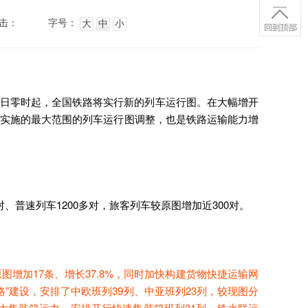
击：
字号：
大
中
小
5日零时起，全国铁路将实行新的列车运行图。在大幅增开
铁路实施的最大范围的列车运行图调整，也是铁路运输能力增
、普速列车1200多对，旅客列车较原图增加近300对。
增加17条、增长37.8%，同时加快构建货物快捷运输网
路”建设，安排了中欧班列39列、中亚班列23列，较现图分
扩大集装箱运力，安排开行快速集装箱班列31列、铁水联运