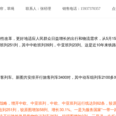
帘，草绳
联系人：张经理
销售电话：15937370357
点
性改革，更好地适应人民群众日益增长的出行和物流需求，从5月1
列251列，其中中欧班列39列，中亚班列23列。这是近10年来
车。新图共安排开行旅客列车3400对，其中动车组列车2100多对
战略，增开中欧、中亚班列，中欧、中亚班列运行线达到62条，较原图
到251列，较原图增加58列、增长30.1%。一是为服务国家“一带一
排开行跨铁路局货物快运列车20列，较现图增加3列。三是进一步