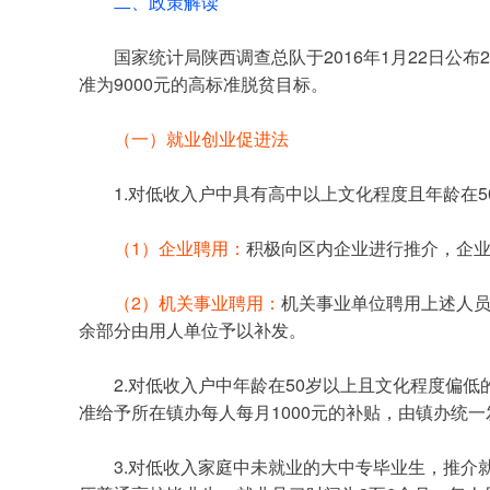
二、政策解读
	国家统计局陕西调查总队于2016年1月22日公布2015年陕西农村居民人均可支配收入为8689元，因杨陵区不属于贫困区，结合经济增长确定我区2016-2017年脱贫标
准为9000元的高标准脱贫目标。
（一）就业创业促进法
	1.对低收入户中具有高中以上文化程度且年龄在
（1）企业聘用：
积极向区内企业进行推介，企业
（2）机关事业聘用：
机关事业单位聘用上述人员
余部分由用人单位予以补发。
	2.对低收入户中年龄在50岁以上且文化程度偏低的人员,由镇办、村结合其自身特点，就近就地解决就业问题，工资由所在镇办发放，区人社局按照公益性岗位补贴标
准给予所在镇办每人每月1000元的补贴，由镇办统
	3.对低收入家庭中未就业的大中专毕业生，推介就业岗位；就业见习的享受每人每月1200元的就业见习补贴。就业见习主要针对应届和毕业两年内未就业大专以上学