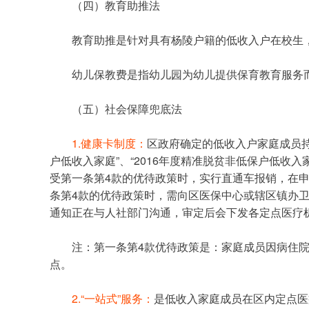
	（四）教育助推法
	教育助推是针对具有杨陵户籍的低收入户在校
	幼儿保教费是指幼儿园为幼儿提供保育教育服务
	（五）社会保障兜底法
1.健康卡制度：
区政府确定的低收入户家庭成员持
户低收入家庭”、“2016年度精准脱贫非低保户低
受第一条第4款的优待政策时，实行直通车报销，在
条第4款的优待政策时，需向区医保中心或辖区镇办卫
通知正在与人社部门沟通，审定后会下发各定点医疗
	注：第一条第4款优待政策是：家庭成员因病住院的，合疗报销时均不设起付线；同时对定点医疗机构住院的医疗费用，在现行合疗政策基础上报销比例提高8个百分
点。
2.“一站式”服务：
是低收入家庭成员在区内定点医