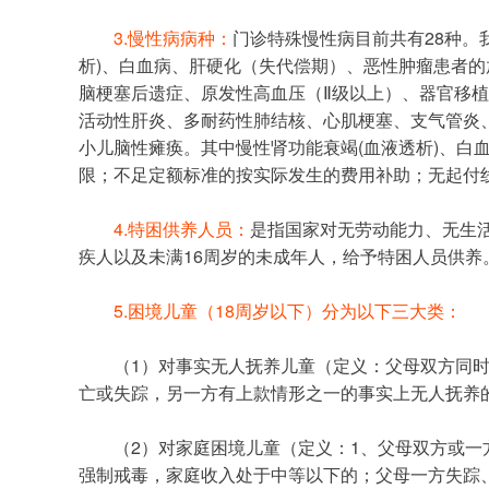
3.慢性病病种：
门诊特殊慢性病目前共有28种。
析)、白血病、肝硬化（失代偿期）、恶性肿瘤患者
脑梗塞后遗症、原发性高血压（Ⅱ级以上）、器官移植
活动性肝炎、多耐药性肺结核、心肌梗塞、支气管炎
小儿脑性瘫痪。其中慢性肾功能衰竭(血液透析)、白
限；不足定额标准的按实际发生的费用补助；无起付
4.特困供养人员：
是指国家对无劳动能力、无生
疾人以及未满16周岁的未成年人，给予特困人员供养
5.困境儿童（18周岁以下）分为以下三大类：
	（1）对事实无人抚养儿童（定义：父母双方同时具有重残、重病、服刑、被强制戒毒或被人民法院依法剥夺监护权等任一情形的事实上无人抚养的儿童；父母一方死
亡或失踪，另一方有上款情形之一的事实上无人抚养
	（2）对家庭困境儿童（定义：1、父母双方或一方具有残疾，且且家庭贫困的。2、父母一方患有重大疾病，且失去劳动能力，家庭贫困的。3、父母失踪、服刑或被
强制戒毒，家庭收入处于中等以下的；父母一方失踪