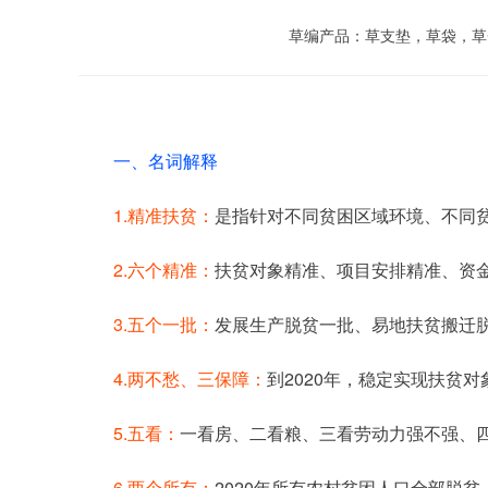
草编产品：草支垫，草袋，草
一、名词解释
1.精准扶贫：
是指针对不同贫困区域环境、不同
2.六个精准：
扶贫对象精准、项目安排精准、资
3.五个一批：
发展生产脱贫一批、易地扶贫搬迁
4.两不愁、三保障：
到2020年，稳定实现扶贫
5.五看：
一看房、二看粮、三看劳动力强不强、四
6.两个所有：
2020年所有农村贫困人口全部脱