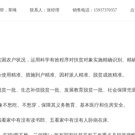
帘，草绳
联系人：张经理
销售电话：15937370357
点
贫困农户状况，运用科学有效程序对扶贫对象实施精确识别、精
金使用精准、措施到户精准、因村派人精准、脱贫成效精准。
脱贫一批、生态补偿脱贫一批、发展教育脱贫一批、社会保障兜
对象不愁吃、不愁穿，保障其义务教育、基本医疗和住房安全。
看家中有没有读书郎、五看家中有没有人卧病在床.
贫，实现“两不愁、三保障”；所有国家扶贫开发工作重点县脱贫摘