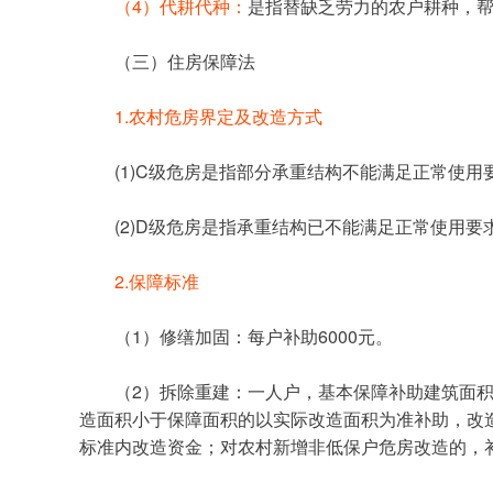
（4）代耕代种：
是指替缺乏劳力的农户耕种，
	（三）住房保障法
1.农村危房界定及改造方式
	(1)C级危房是指部分承重结构不能满足正常
	(2)D级危房是指承重结构已不能满足正常使
2.保障标准
	（1）修缮加固：每户补助6000元。
	（2）拆除重建：一人户，基本保障补助建筑面积上限为每户40平方米，两人户上限为50平方米，三人及三人以上户，基本保障补助面积按人均18平方米以内确定。改
造面积小于保障面积的以实际改造面积为准补助，改造
标准内改造资金；对农村新增非低保户危房改造的，补