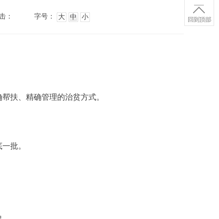
击：
字号：
大
中
小
确帮扶、精确管理的治贫方式。
底一批。
帽。