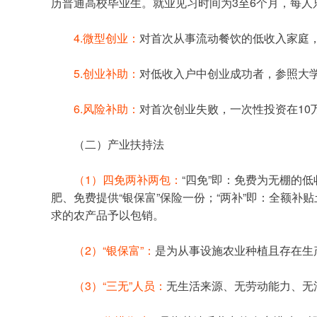
历普通高校毕业生。就业见习时间为3至6个月，每人
4.微型创业：
对首次从事流动餐饮的低收入家庭
5.创业补助：
对低收入户中创业成功者，参照大学
6.风险补助：
对首次创业失败，一次性投资在10
	（二）产业扶持法
（1）四免两补两包：
“四免”即：免费为无棚的
肥、免费提供“银保富”保险一份；“两补”即：全额补
求的农产品予以包销。
（2）“银保富”：
是为从事设施农业种植且存在生
（3）“三无”人员：
无生活来源、无劳动能力、无