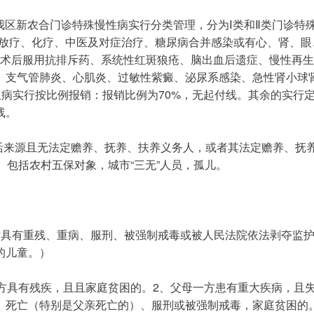
我区新农合门诊特殊慢性病实行分类管理，分为Ⅰ类和Ⅱ类门诊特殊
的放疗、化疗、中医及对症治疗、糖尿病合并感染或有心、肾、
术后服用抗排斥药、系统性红斑狼疮、脑出血后遗症、慢性再生
、支气管肺炎、心肌炎、过敏性紫癜、泌尿系感染、急性肾小球
血病实行按比例报销：报销比例为70%，无起付线。其余的实行
线。
活来源且无法定赡养、抚养、扶养义务人，或者其法定赡养、抚
。包括农村五保对象，城市“三无”人员，孤儿。
的儿童。）
、死亡（特别是父亲死亡的）、服刑或被强制戒毒，家庭贫困的