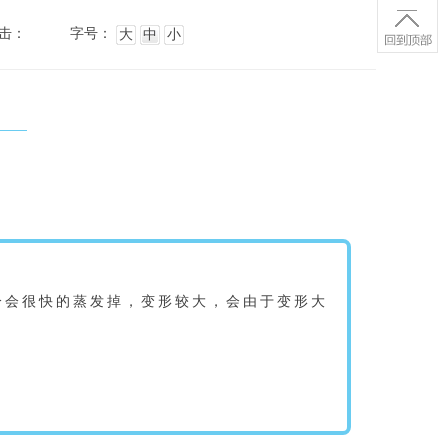
击：
字号：
大
中
小