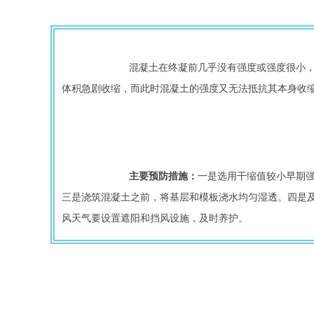
			混凝土在终凝前几乎没有强度或强度很小，或者混凝土HIJHIJ 终凝而强度很小时，受高温或较大风力的影响，混凝土表面失水过快，造成毛细管中产生较大的负压而使混凝土
体积急剧收缩，而此时混凝土的强度又无法抵抗其本身收
主要预防措施：
一是选用干缩值较小早期
三是浇筑混凝土之前，将基层和模板浇水均匀湿透。四是
风天气要设置遮阳和挡风设施，及时养护。