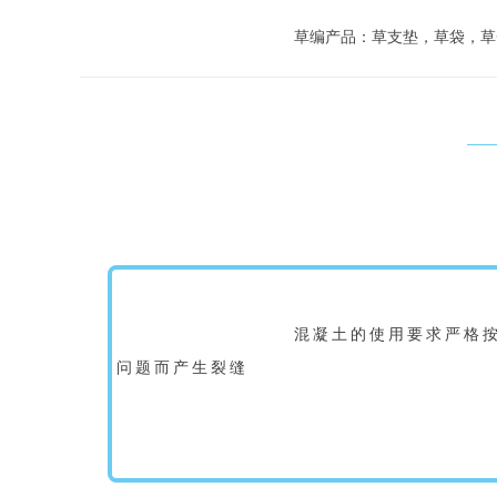
草编产品：草支垫，草袋，草
					混凝土的使用要求严格按照规定使用 ，在混凝土收到外部条件的影响后，表满的水分会很快的蒸发掉，变形较大，会由于变形大
问题而产生裂缝