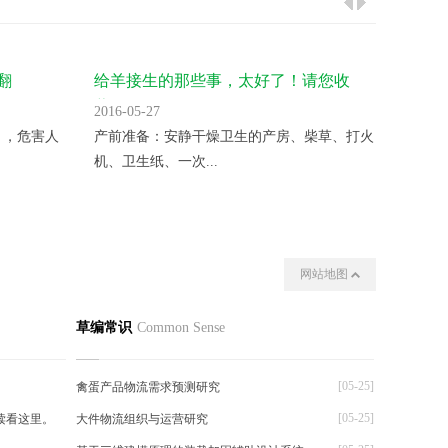
翻
给羊接生的那些事，太好了！请您收
气温升
藏！
2016-05-27
2016-05
 ，危害人
产前准备：安静干燥卫生的产房、柴草、打火
变温催
机、卫生纸、一次...
夜晚揭开
网站地图
我们
其他
草编常识
Common Sense
[05-25]
禽蛋产品物流需求预测研究
[05-25]
读看这里。
大件物流组织与运营研究