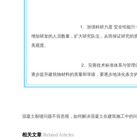
					1、加强科研力度 安全性能只一个永远不会落伍的主题，也是建筑业中奉为神律的准则，目前我国的建筑物越来越重视这一问题，加大开发和研究力度，不断地
增加研发的人员数量，扩大研究队伍，从而保证研究的
美观度。
					 2、完善技术标准体系与管理体制 我们要完善技术标准，重视国家的宏观调控作用，发挥国家在技术管理、制度制定的作用，配合建筑协会制定规则和指标，
逐步提升建筑物材料的质量和等级，要逐步地淡化条文
混凝土裂缝问题不容忽视，如何解决混凝土在建筑施工中的
相关文章
Related Articles