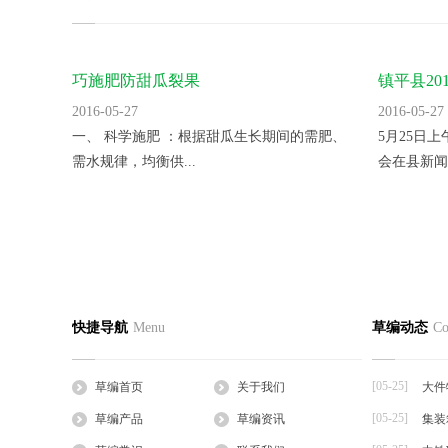
巧施肥防甜瓜裂果
镇平县2
里。
2016-05-27
2016-05-27
一、 科学施肥 ：根据甜瓜生长期间的需肥、
5月25日
需水规律，均衡供...
会在县新闻
蛭诚养殖手把手教您快速制定日光温室
香菜反季
草编首页
关于我们
草编产
快捷导航
Menu
草编动态
Co
2016-05-27
2016-05-27
公司简介
企业文化
草支垫
日光温室是靠太阳的热辐射来获得热量的，夜
一、品种选
工程帘
间的热量也主要依...
湿热、耐病、
[05-25]
草编首页
关于我们
大件
草棒
[05-25]
草编产品
草编资讯
集装
大棚草