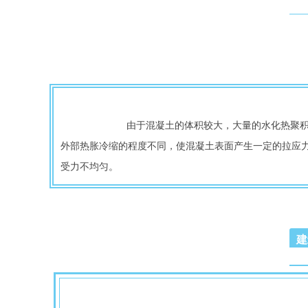
			由于混凝土的体积较大，大量的水化热聚积在混凝土内部而不易散发，导致内部温度急剧上升，而混凝土表面散热较快，这样就形成内外的较大温差，较大的温差造成内部与
外部热胀冷缩的程度不同，使混凝土表面产生一定的拉应
受力不均匀。
建