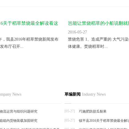
016关于稻草禁烧最全解读看这
岂能让禁烧稻草的小船说翻就
2016-05-27
上午，我县2016年稻草禁烧新闻发布
禁烧危害 1、造成严重的 大气污染
发布厅召开...
体健康。焚烧稻草时...
节如何栽培
品
草编资讯
草编知识
联系
mpany News
草编新闻
Industry News
草编动态
择夏秋反季节栽培香菜，宜选用耐
草编新闻
抗逆...
[05-27]
物流运营与组织问题研究
巧施肥防甜瓜裂果
[05-27]
箱箱内货物装载加固研究
镇平县2016关于稻草禁烧最全解
帘