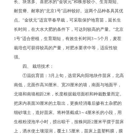
长、块茎多、喜肥水的“金状元”和株形较小、生育期短、
耐贫瘠、耐寒的“北京1号”品种较好。这两个品种各具其优
点。“金状元”适宜早春早栽，可采取保护地育苗，延长生
长时间，在大水大肥的条件下，可达到较高的产量。“北京
1号”适合密植，生育期短，有效生长时间3～5个月，麦茬
栽培也可获得较高的产量，对肥水要求中等，适应性较
强。
　　四、 栽培技术：
　　①温炕育苗：3月上旬，选背风向阳地块作苗床，北高
南低，北面作高30厘米、宽20厘米的墙，南面与地面平，
北墙和南墙相距2米，长度根据栽培面积和种栽数量而定。
把床内表面30厘米的土取出，更换经消毒后掺有土杂肥的
细砂壤土，造好苗床。将种茎截成3～4厘米长的小段，用
生根粉浸泡半小时，捞出晾干，按株间距2厘米平摆于苗床
上，洒水使土壤湿润，覆土1.5厘米，苗床上盖塑料膜，膜