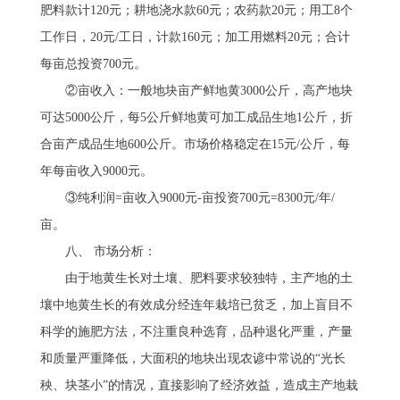
肥料款计120元；耕地浇水款60元；农药款20元；用工8个
工作日，20元/工日，计款160元；加工用燃料20元；合计
每亩总投资700元。
　　②亩收入：一般地块亩产鲜地黄3000公斤，高产地块
可达5000公斤，每5公斤鲜地黄可加工成品生地1公斤，折
合亩产成品生地600公斤。市场价格稳定在15元/公斤，每
年每亩收入9000元。
　　③纯利润=亩收入9000元-亩投资700元=8300元/年/
亩。 
　　八、 市场分析：
　　由于地黄生长对土壤、肥料要求较独特，主产地的土
壤中地黄生长的有效成分经连年栽培已贫乏，加上盲目不
科学的施肥方法，不注重良种选育，品种退化严重，产量
和质量严重降低，大面积的地块出现农谚中常说的“光长
秧、块茎小”的情况，直接影响了经济效益，造成主产地栽