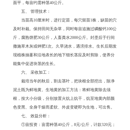
面平，每亩约需种茎40公斤。 
　　五、 管理技术：
　　当苗高10厘米时，进行定苗，每穴留苗1株，缺苗的穴
及时补栽。保持田间无杂草，同时每亩追施过磷酸钙100公
斤，腐熟饼肥30公斤，人畜粪水2000公斤。封垄后于行间
撒施草木灰或钾肥1次。久旱浇水，遇涝排水。生长后期发
现植株抽薹和沿地表长的地下细长茎应及时剪除，使养分
能集中促进块茎的生长。 
　　六、 采收加工：
　　栽培当年的秋后，割去茎叶，把块根全部挖出，除净
泥土既为鲜地黄。生地黄的加工方法：将鲜地黄除去须
根，按大小分级，分别放置火炕上炕干，炕至地黄内部颜
色变黑、全身干燥而柔软、外皮变硬即为生地，可出售。 
　　七、 效益分析：
　　①亩投资：亩需种茎40公斤，8元/公斤，计款320元；