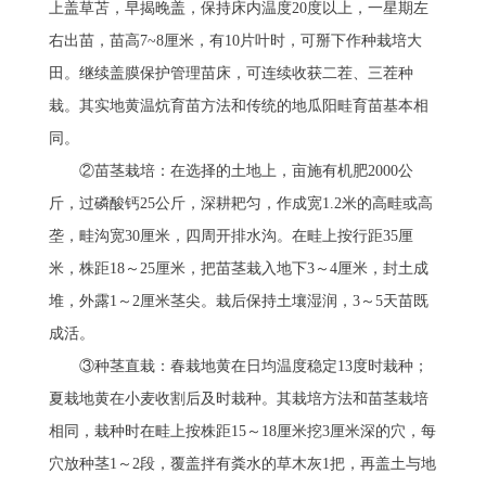
上盖草苫，早揭晚盖，保持床内温度20度以上，一星期左
右出苗，苗高7~8厘米，有10片叶时，可掰下作种栽培大
田。继续盖膜保护管理苗床，可连续收获二茬、三茬种
栽。其实地黄温炕育苗方法和传统的地瓜阳畦育苗基本相
同。
　　②苗茎栽培：在选择的土地上，亩施有机肥2000公
斤，过磷酸钙25公斤，深耕耙匀，作成宽1.2米的高畦或高
垄，畦沟宽30厘米，四周开排水沟。在畦上按行距35厘
米，株距18～25厘米，把苗茎栽入地下3～4厘米，封土成
堆，外露1～2厘米茎尖。栽后保持土壤湿润，3～5天苗既
成活。
　　③种茎直栽：春栽地黄在日均温度稳定13度时栽种；
夏栽地黄在小麦收割后及时栽种。其栽培方法和苗茎栽培
相同，栽种时在畦上按株距15～18厘米挖3厘米深的穴，每
穴放种茎1～2段，覆盖拌有粪水的草木灰1把，再盖土与地