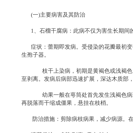
(
一
)
主要病害及其防治 
1
、石榴干腐病：此病不仅为害生长期间
症状：蕾期即发病。受侵染的花瓣最初变
生孢子器。 
　　枝干上染病，初期是黄褐色或浅褐色
至剥离。发病后病部迅速扩展，深达木质部，
　　幼果一般在萼筒处首先发生浅褐色病
再脱落而干缩成僵果，悬挂在枝梢。
 防治措施：剪除病枝病果，减少病源。