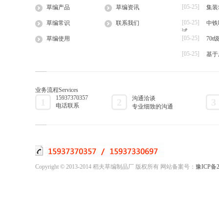
[05-25]
草编产品
草编资讯
集装
大棚草
[05-25]
草袋
草编常识
联系我们
中铁
试
草绳
[05-25]
草编使用
70
草片
[05-25]
基于
草把子
业务流程
Services
15937370357
沟通洽谈
1
2
3
电话联系
专业细致的沟通
Copyright © 2013-2014 稻夫草编制品厂 版权所有 网站备案号：
豫ICP备2