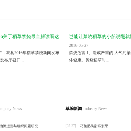
016关于稻草禁烧最全解读看这
岂能让禁烧稻草的小船说翻就
2016-05-27
上午，我县2016年稻草禁烧新闻发布
禁烧危害 1、造成严重的 大气污染
发布厅召开...
体健康。焚烧稻草时...
节如何栽培
品
草编资讯
草编知识
联系
mpany News
草编新闻
Industry News
草编动态
择夏秋反季节栽培香菜，宜选用耐
草编新闻
抗逆...
[05-27]
物流运营与组织问题研究
巧施肥防甜瓜裂果