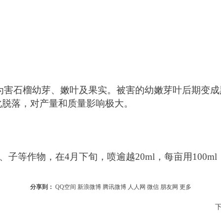
为害石榴幼芽、嫩叶及果实。被害的幼嫩芽叶后期变成
脱落，对产量和质量影响极大。 
、子等作物，在
4
月下旬，喷
逾越20ml
，每
亩
用
100ml
分享到：
QQ空间
新浪微博
腾讯微博
人人网
微信
朋友网
更多