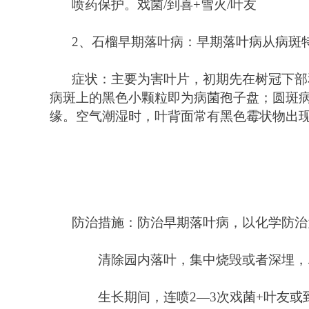
喷药保护。戏菌/到喜+雪火/叶友
2
、石榴早期落叶病：早期落叶病从病斑
症状：主要为害叶片，初期先在树冠下部
病斑上的黑色小颗粒即为病菌孢子盘；圆斑
缘。空气潮湿时，叶背面常有黑色霉状物出
防治措施：防治早期落叶病，以化学防治
　　清除园内落叶，集中烧毁或者深埋，
　　生长期间，连喷
2
—
3
次
戏菌+叶友或