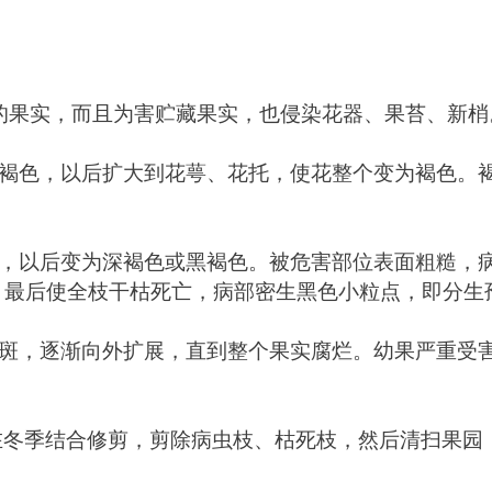
的果实，而且为害贮藏果实，也侵染花器、果苔、新梢
褐色，以后扩大到花萼、花托，使花整个变为褐色。
，以后变为深褐色或黑褐色。被危害部位表面粗糙，
最后使全枝干枯死亡，病部密生黑色小粒点，即分生孢
斑，逐渐向外扩展，直到整个果实腐烂。幼果严重受
在冬季结合修剪，剪除病虫枝、枯死枝，然后清扫果园