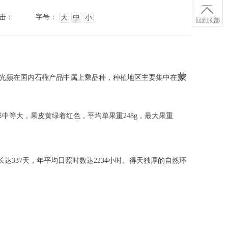
击：
字号：
大
中
小
蒙
甜光颜在国内石榴产品中属上乘品种，种植地区主要集中在
中等大，果皮黄绿着红色，平均单果重248g，最大果重
337天，年平均日照时数达2234小时。得天独厚的自然环