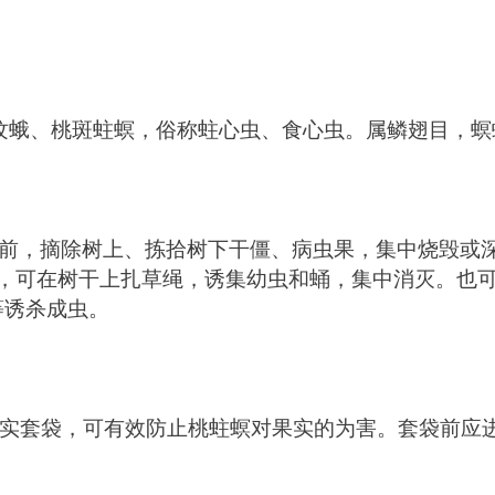
纹蛾、桃斑蛀螟，俗称蛀心虫、食心虫。属鳞翅目，螟
前，摘除树上、拣拾树下干僵、病虫果，集中烧毁或
，可在树干上扎草绳，诱集幼虫和蛹，集中消灭。也
诱杀成虫。 
实套袋，可有效防止桃蛀螟对果实的为害。套袋前应