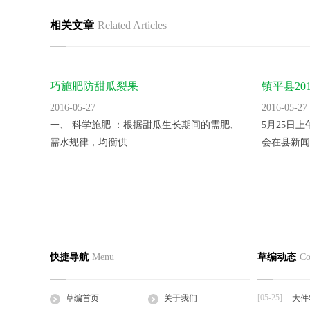
相关文章
Related Articles
巧施肥防甜瓜裂果
镇平县2
里。
2016-05-27
2016-05-27
一、 科学施肥 ：根据甜瓜生长期间的需肥、
5月25日
需水规律，均衡供...
会在县新闻
蛭诚养殖手把手教您快速制定日光温室
香菜反季
草编首页
关于我们
草编产
快捷导航
Menu
草编动态
Co
2016-05-27
2016-05-27
公司简介
企业文化
草支垫
日光温室是靠太阳的热辐射来获得热量的，夜
一、品种选
工程帘
间的热量也主要依...
湿热、耐病、
[05-25]
草编首页
关于我们
大件
草棒