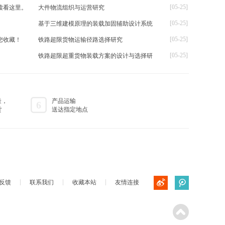
[05-25]
读看这里。
大件物流组织与运营研究
[05-25]
基于三维建模原理的装载加固辅助设计系统
[05-25]
您收藏！
铁路超限货物运输径路选择研究
[05-25]
铁路超限超重货物装载方案的设计与选择研
量，
产品运输
6
货
送达指定地点
反馈
联系我们
收藏本站
友情连接