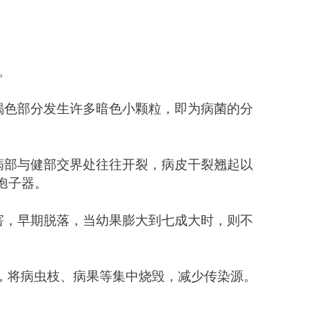
。
褐色部分发生许多暗色小颗粒，即为病菌的分
病部与健部交界处往往开裂，病皮干裂翘起以
子器。 
害，早期脱落，当幼果膨大到七成大时，则不
，将病虫枝、病果等集中烧毁，减少传染源。