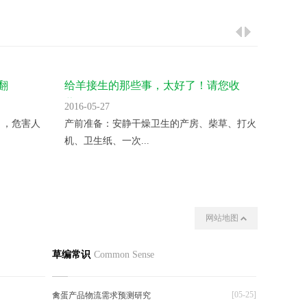
翻
给羊接生的那些事，太好了！请您收
气温升
藏！
2016-05-27
2016-05
 ，危害人
产前准备：安静干燥卫生的产房、柴草、打火
变温催
机、卫生纸、一次...
夜晚揭开
网站地图
我们
其他
草编常识
Common Sense
[05-25]
禽蛋产品物流需求预测研究