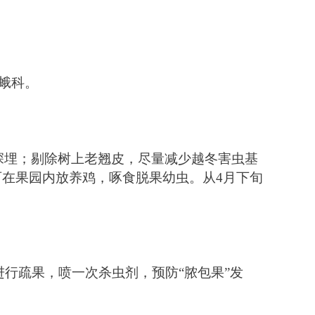
蛾科。 
深埋；剔除树上老翘皮，尽量减少越冬害虫基
可在果园内放养鸡，啄食脱果幼虫。从
4
月下旬
进行疏果，喷一次杀虫剂，预防
“
脓包果
”
发