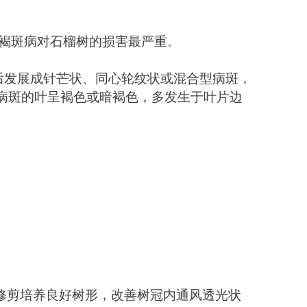
褐斑病对石榴树的损害最严重。 
后发展成针芒状、同心轮纹状或混合型病斑，
病斑的叶呈褐色或暗褐色，多发生于叶片边
修剪培养良好树形，改善树冠内通风透光状