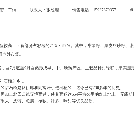
帘，草绳
联系人：张经理
销售电话：15937370357
点
值较高，可食部分占籽粒的71％～87％。其中，甜绿籽、厚皮甜砂籽、
国内外市场。
候，自7月底至9月自然形成早、中、晚熟产区。主栽品种甜绿籽，果实圆形
“石榴之乡”。
甜石榴是从伊郎和阿富汗引进种植的，迄今已有700多年的历史。
上北回归线穿境而过，使其面积达554平方公里的红土地上．无霜期长达
榴果大、皮薄、粒满、核软、汁多、味甜等优良品质。