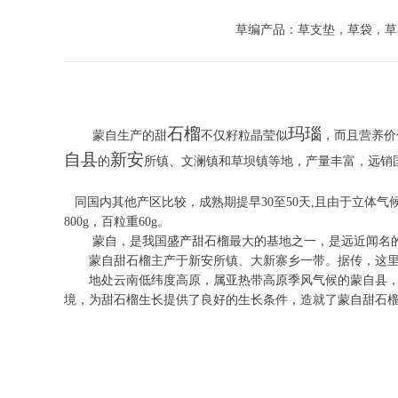
草编产品：草支垫，草袋，草
石榴
玛瑙
蒙自生产的甜
不仅籽粒晶莹似
，而且营养价
自县
新安
的
所镇、文澜镇和草坝镇等地，产量丰富，远销
同国内其他产区比较，成熟期提早30至50天,且由于立体气
800g，百粒重60g。
蒙自，是我国盛产甜石榴最大的基地之一，是远近闻名的
蒙自甜石榴主产于新安所镇、大新寨乡一带。据传，这里的
地处云南低纬度高原，属亚热带高原季风气候的蒙自县，再加
境，为甜石榴生长提供了良好的生长条件，造就了蒙自甜石