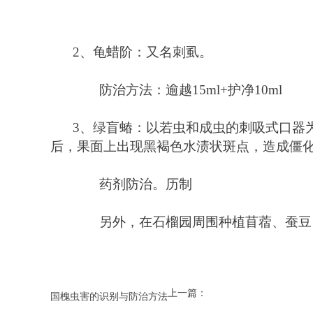
2、
龟蜡阶：又名刺虱。 
　　防治方法：逾越15ml+护净10ml 
3
、绿盲蝽：以若虫和成虫的刺吸式口器
后，果面上出现黑褐色水渍状斑点，造成僵化
　　药剂防治。历制
　　另外，在石榴园周围种植苜蓿、蚕豆
上一篇：
国槐虫害的识别与防治方法