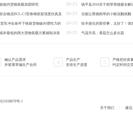
[05-27]
箱箱内货物装载加固研究
镇平县2016关于稻草禁烧最全解
帘
[05-27]
联合物流RUL-C1型卷钢座架强度仿真及
岂能让禁烧稻草的小船说翻就翻
[05-27]
t级货车冲击条件下铁路货物纵向惯性力的
给羊接生的那些事，太好了！请
[05-27]
成本最低的阔大货物装载方案辅助决策
气温升高，香菇怎么多出菇
确认产品需求
产品生产
严格把控质
4
5
并签署草编生产合同
安排生产进度
约定时间交
021038079号-1
关于我们
建议