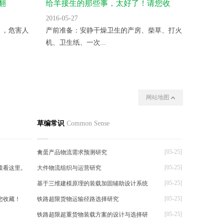
翻
给羊接生的那些事，太好了！请您收
气温升
藏！
2016-05-27
2016-05
 ，危害人
产前准备：安静干燥卫生的产房、柴草、打火
变温催
机、卫生纸、一次...
夜晚揭开
网站地图
我们
其他
草编常识
Common Sense
[05-25]
禽蛋产品物流需求预测研究
[05-25]
读看这里。
大件物流组织与运营研究
[05-25]
基于三维建模原理的装载加固辅助设计系统
[05-25]
您收藏！
铁路超限货物运输径路选择研究
[05-25]
铁路超限超重货物装载方案的设计与选择研