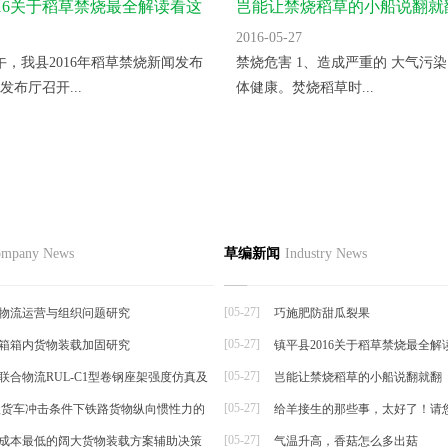
016关于稻草禁烧最全解读看这
岂能让禁烧稻草的小船说翻就
2016-05-27
上午，我县2016年稻草禁烧新闻发布
禁烧危害 1、造成严重的 大气污染
发布厅召开...
体健康。焚烧稻草时...
节如何栽培
品
草编资讯
草编知识
联系
mpany News
草编新闻
Industry News
草编动态
择夏秋反季节栽培香菜，宜选用耐
草编新闻
抗逆...
[05-27]
物流运营与组织问题研究
巧施肥防甜瓜裂果
[05-27]
箱箱内货物装载加固研究
镇平县2016关于稻草禁烧最全解
帘
[05-27]
联合物流RUL-C1型卷钢座架强度仿真及
岂能让禁烧稻草的小船说翻就翻
[05-27]
t级货车冲击条件下铁路货物纵向惯性力的
给羊接生的那些事，太好了！请
[05-27]
成本最低的阔大货物装载方案辅助决策
气温升高，香菇怎么多出菇