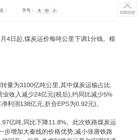
击：
字号：
大
中
小
2月4日起,煤炭运价每吨公里下调1分钱。根
周转量为3100亿吨公里,其中煤炭运输占比
营业收入减少24亿元(税后),约同比减少5%
年净利润138亿元,折合EPS为0.92元)。
.97亿吨,同比下降11.8%。此次铁路煤炭运
一步增加大秦线的价格优势,减小张唐铁路