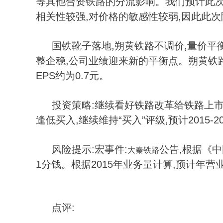
等其他合资铁路的分流影响。我们预计此次
相关性较强,对价格的敏感性较弱,因此此
国铁靴子落地,朔黄铁路不调价,量价平
整企稳,公司业绩迎来新的平衡点。朔黄铁路
EPS约为0.7元。
投资策略:继续看好铁路改革给铁路
上
逢低买入,继续维持“买入”评级,预计2015-20
风险提示:宏
事件:
公告,根据《中
大秦铁路
1分钱。根据2015年业务量计算,预计年营
点评: