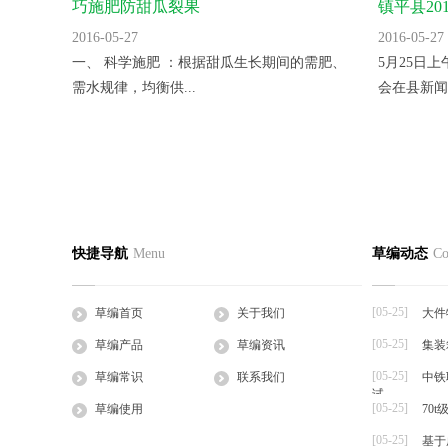
巧施肥防甜瓜裂果
镇平县2
里。
2016-05-27
2016-05-27
一、 科学施肥 ：根据甜瓜生长期间的需肥、
5月25日
需水规律，均衡供...
会在县新闻
蛭诚养殖手把手教您快速制定日光温室
香菜反季
草编首页
关于我们
草编产
快捷导航
Menu
草编动态
Co
2016-05-27
2016-05-27
公司简介
企业文化
草支垫
日光温室是靠太阳的热辐射来获得热量的，夜
一、品种选
工程帘
间的热量也主要依...
湿热、耐病、
[05-25]
草编首页
关于我们
大件
草棒
[05-25]
草编产品
草编资讯
集装
大棚草
[05-25]
草袋
草编常识
联系我们
中铁
试
草绳
[05-25]
草编使用
70
草片
[05-25]
基于