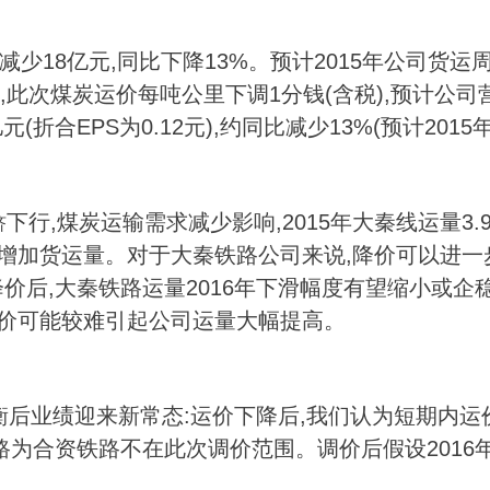
减少18亿元,同比下降13%。预计2015年公司货运
里,此次煤炭运价每吨公里下调1分钱(含税),预计公司
元(折合EPS为0.12元),约同比减少13%(预计2015
下行,煤炭运输需求减少影响,2015年大秦线运量3.
济
,增加货运量。对于大秦铁路公司来说,降价可以进一
价后,大秦铁路运量2016年下滑幅度有望缩小或企
降价可能较难引起公司运量大幅提高。
衡后业绩迎来新常态:运价下降后,我们认为短期内运
为合资铁路不在此次调价范围。调价后假设2016