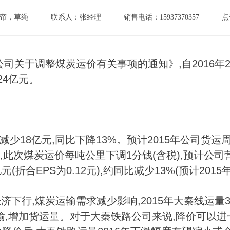
帘，草绳
联系人：张经理
销售电话：15937370357
点
司关于调整煤炭运价有关事项的通知》,自2016年
24亿元。
减少18亿元,同比下降13%。预计2015年公司货运
里,此次煤炭运价每吨公里下调1分钱(含税),预计公司
元(折合EPS为0.12元),约同比减少13%(预计2015
经济
下行,煤炭运输需求减少影响,2015年大秦线运量3
输,增加货运量。对于大秦铁路公司来说,降价可以进