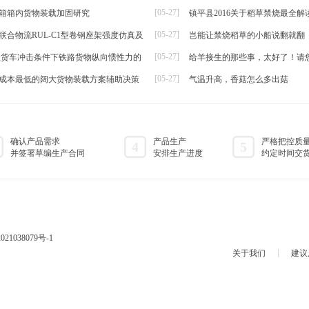
[05-27]
箱箱内货物装载加固研究
镇平县2016关于稻草禁烧最全解
帘
[05-27]
联合物流RUL-C1型卷钢座架强度仿真及
岂能让禁烧稻草的小船说翻就翻
[05-27]
t级货车冲击条件下铁路货物纵向惯性力的
给羊接生的那些事，太好了！请
[05-27]
成本最低的阔大货物装载方案辅助决策
气温升高，香菇怎么多出菇
确认产品需求
产品生产
严格把控质
4
5
并签署草编生产合同
安排生产进度
约定时间交
021038079号-1
关于我们
建议