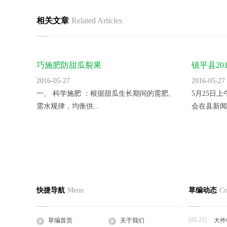
相关文章
Related Articles
巧施肥防甜瓜裂果
镇平县2
里。
2016-05-27
2016-05-27
一、 科学施肥 ：根据甜瓜生长期间的需肥、
5月25日
需水规律，均衡供...
会在县新闻
蛭诚养殖手把手教您快速制定日光温室
香菜反季
草编首页
关于我们
草编产
快捷导航
Menu
草编动态
Co
2016-05-27
2016-05-27
公司简介
企业文化
草支垫
日光温室是靠太阳的热辐射来获得热量的，夜
一、品种选
工程帘
间的热量也主要依...
湿热、耐病、
[05-25]
草编首页
关于我们
大件
草棒