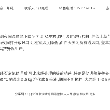
帘，草绳
联系人：张经理
销售电话：15937370357
点
间打开放风口,让棚室温度降低 ,而白天关闭所有通风口, 盖草苫、遮
天揭苫升温生产。
0 ℃的温水2 .5 kg 溶化成 5 倍液 ,期间不断搅拌 ,大约经 1 -
分享到：
QQ空间
新浪微博
腾讯微博
人人网
微信
朋友网
更多