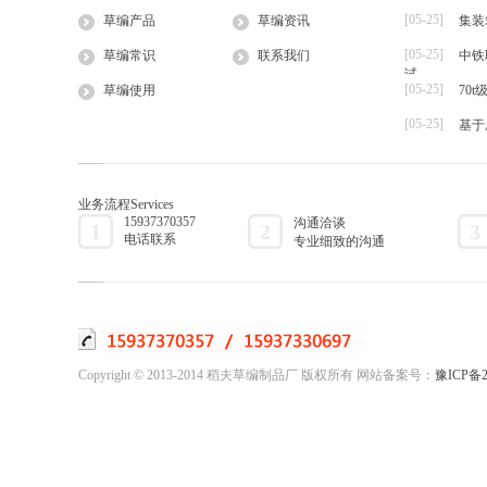
[05-25]
草编产品
草编资讯
集装
大棚草
[05-25]
草袋
草编常识
联系我们
中铁
试
草绳
[05-25]
草编使用
70
草片
[05-25]
基于
草把子
业务流程
Services
15937370357
沟通洽谈
1
2
3
电话联系
专业细致的沟通
Copyright © 2013-2014 稻夫草编制品厂 版权所有 网站备案号：
豫ICP备2