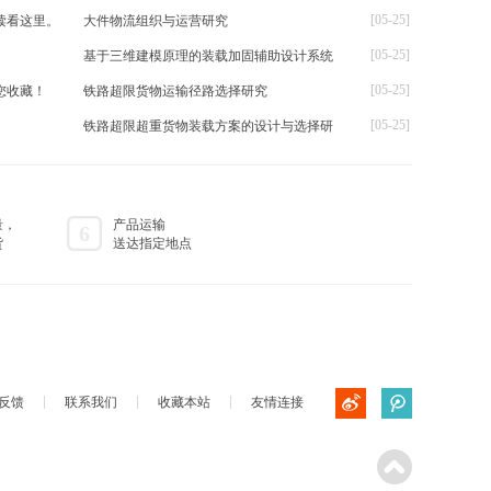
[05-25]
读看这里。
大件物流组织与运营研究
[05-25]
基于三维建模原理的装载加固辅助设计系统
[05-25]
您收藏！
铁路超限货物运输径路选择研究
[05-25]
铁路超限超重货物装载方案的设计与选择研
量，
产品运输
6
货
送达指定地点
反馈
联系我们
收藏本站
友情连接