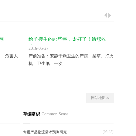
翻
给羊接生的那些事，太好了！请您收
气温升
藏！
2016-05-27
2016-05
 ，危害人
产前准备：安静干燥卫生的产房、柴草、打火
变温催
机、卫生纸、一次...
夜晚揭开
网站地图
我们
其他
草编常识
Common Sense
[05-25]
禽蛋产品物流需求预测研究