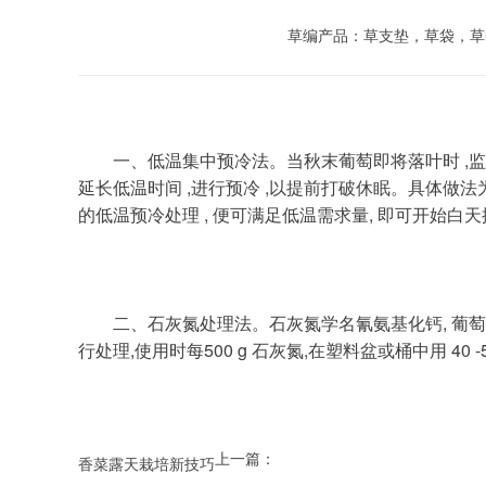
草编产品：草支垫，草袋，草
	一、低温集中预冷法。当秋末葡萄即将落叶时 ,监测夜间温度能下降至 7 .2 ℃左右 ,即可及时进行扣棚 ,并盖上草苫。此时扣棚不是为了升温, 而是为了积蓄夜间的冷量 ,
延长低温时间 ,进行预冷 ,以提前打破休眠。具体做法为夜
的低温预冷处理 , 便可满足低温需求量, 即可开始白
	二、石灰氮处理法。石灰氮学名氰氨基化钙, 葡萄经石灰氮处理后,可比未经处理的提前萌芽 ,特别是促进萌芽整齐一致的效应更加明显。一般在升温前 15 -20 d 左右进
行处理,使用时每500 g 石灰氮,在塑料盆或桶中用 40 -5
上一篇：
香菜露天栽培新技巧