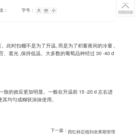
击：
字号：
大
中
小
光 ,保持低温。大多数的葡萄品种经过 30 -40 d 
2 h 使其均匀成糊状涂抹使用。
下一篇：
西红柿定植到坐果期管理