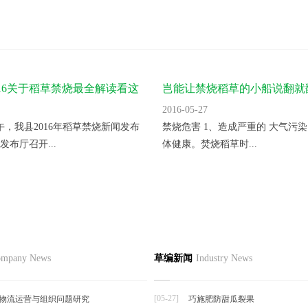
016关于稻草禁烧最全解读看这
岂能让禁烧稻草的小船说翻就
2016-05-27
上午，我县2016年稻草禁烧新闻发布
禁烧危害 1、造成严重的 大气污染
发布厅召开...
体健康。焚烧稻草时...
节如何栽培
品
草编资讯
草编知识
联系
mpany News
草编新闻
Industry News
草编动态
择夏秋反季节栽培香菜，宜选用耐
草编新闻
抗逆...
[05-27]
物流运营与组织问题研究
巧施肥防甜瓜裂果