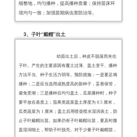
细整地，均匀播种，提高播种质量；保持苗床环
境均匀一致；加强苗期病虫害防治等。
3、子叶“戴帽”出土
幼苗出土后，种皮不脱落而夹住
子叶。产生的主要原因有覆土过薄、盖土变干、播种
方法不当、种子生活力弱等。预防措施：一是要足墒
播种；二是应当选用成熟度高的新种子，妥善保管，
避免受潮；三是播种后均匀盖土，瓜菜播种时，种子
要平放在基质上；茄果类蔬菜盖土厚度为 0.5 厘米，
瓜类蔬菜为 1 厘米；盖土后用喷壶喷水湿润表土，防
止子叶戴帽出苗。如果仍有子叶戴帽出苗，要及时撒
盖湿润细土，帮助子叶脱壳。对于少量子叶戴帽苗，