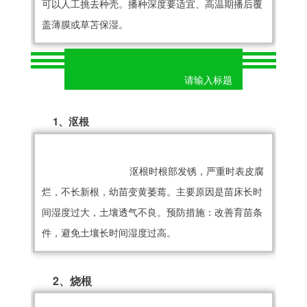
可以人工挑去种壳。播种深度要适宜、高温期播后覆
盖薄膜或草苫保湿。
					请输入标题
1、沤根
 沤根时根部发锈，严重时表皮腐
烂，不长新根，幼苗变黄萎蔫。主要原因是苗床长时
间湿度过大，土壤透气不良。预防措施：改善育苗条
件，避免土壤长时间湿度过高。
2、烧根