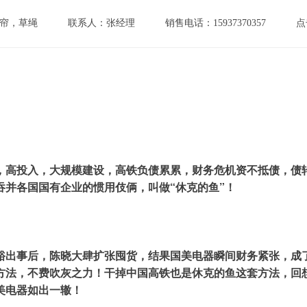
帘，草绳
联系人：张经理
销售电话：15937370357
点
，高投入，大规模建设，高铁负债累累，财务危机资不抵债，债
并各国国有企业的惯用伎俩，叫做“休克的鱼”！
裕出事后，陈晓大肆扩张囤货，结果国美电器瞬间财务紧张，成
方法，不费吹灰之力！干掉中国高铁也是休克的鱼这套方法，回
美电器如出一辙！