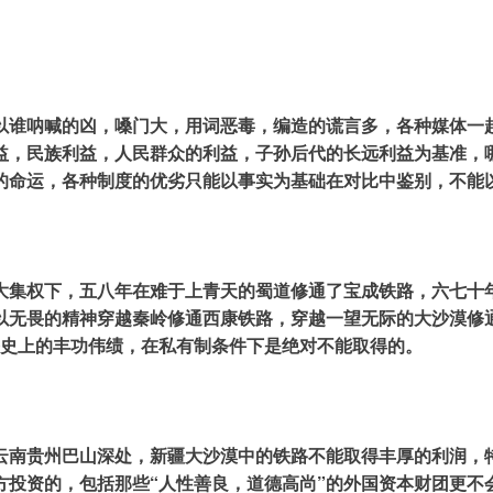
以谁呐喊的凶，嗓门大，用词恶毒，编造的谎言多，各种媒体一
益，民族利益，人民群众的利益，子孙后代的长远利益为基准，
的命运，各种制度的优劣只能以事实为基础在对比中鉴别，不能
大集权下，五八年在难于上青天的蜀道修通了宝成铁路，六七十
以无畏的精神穿越秦岭修通西康铁路，穿越一望无际的大沙漠修
国铁路史上的丰功伟绩，在私有制条件下是绝对不能取得的。
云南贵州巴山深处，新疆大沙漠中的铁路不能取得丰厚的利润，
方投资的，包括那些“人性善良，道德高尚”的外国资本财团更不