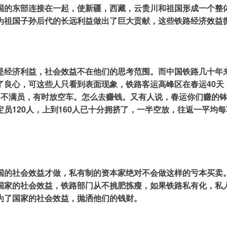
国的东部连接在一起，使新疆，西藏，云贵川和祖国形成一个整
为祖国子孙后代的长远利益做出了巨大贡献，这些铁路经济效益
是经济利益，社会效益不在他们的思考范围。而中国铁路几十年
心，可这些人只看到表面现象，铁路客运高峰区在春运40天，两次学
多不满员，有时放空车。怎么去赚钱。又有人说，春运你们赚的
员120人，上到160人已十分拥挤了，一半空放，往返一平均
国的社会效益才做，私有制的资本家绝对不会做这样的亏本买卖
国家的社会效益，铁路部门从不挑肥拣瘦，如果铁路私有化，私
为了国家的社会效益，抛洒他们的钱财。