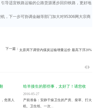
，引导适宜铁路运输的公路货源逐步回归铁路，更好地
，下一步可协调金融等部门加大对95306网大宗商
。
下一篇：
太原局下调管内煤炭运输增量运价 最高下浮20%
翻
给羊接生的那些事，太好了！请您收
气温升
藏！
2016-05-27
2016-05
 ，危害人
产前准备：安静干燥卫生的产房、柴草、打火
变温催
机、卫生纸、一次...
夜晚揭开