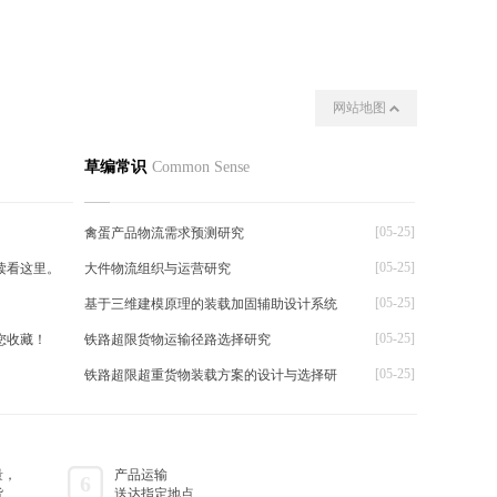
网站地图
我们
其他
草编常识
Common Sense
[05-25]
禽蛋产品物流需求预测研究
[05-25]
读看这里。
大件物流组织与运营研究
[05-25]
基于三维建模原理的装载加固辅助设计系统
[05-25]
您收藏！
铁路超限货物运输径路选择研究
[05-25]
铁路超限超重货物装载方案的设计与选择研
量，
产品运输
6
货
送达指定地点