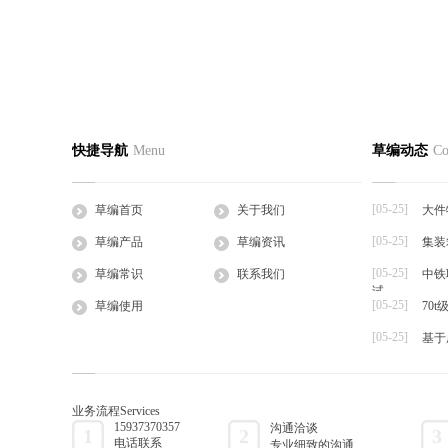
蛭诚养殖手把手教您快速制定日光温室
香菜反季
草编首页
关于我们
草编产
快捷导航
Menu
草编动态
Co
2016-05-27
2016-05-27
公司简介
企业文化
草支垫
日光温室是靠太阳的热辐射来获得热量的，夜
一、品种选
工程帘
间的热量也主要依...
湿热、耐病、
[05-25]
草编首页
关于我们
大件
草棒
[05-25]
草编产品
草编资讯
集装
大棚草
[05-25]
草袋
草编常识
联系我们
中铁
试
草绳
[05-25]
草编使用
70
草片
[05-25]
基于
草把子
业务流程
Services
15937370357
沟通洽谈
1
2
3
电话联系
专业细致的沟通