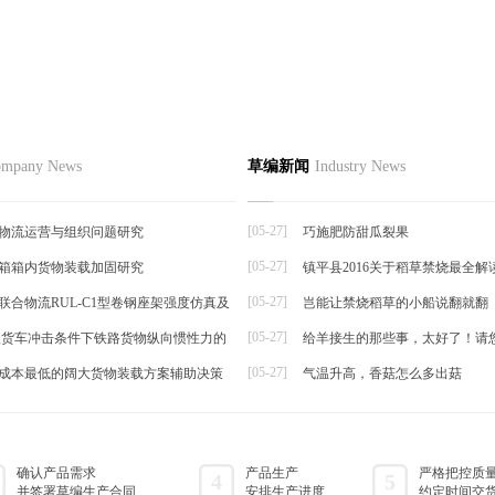
节如何栽培
品
草编资讯
草编知识
联系
mpany News
草编新闻
Industry News
草编动态
择夏秋反季节栽培香菜，宜选用耐
草编新闻
抗逆...
[05-27]
物流运营与组织问题研究
巧施肥防甜瓜裂果
[05-27]
箱箱内货物装载加固研究
镇平县2016关于稻草禁烧最全解
帘
[05-27]
联合物流RUL-C1型卷钢座架强度仿真及
岂能让禁烧稻草的小船说翻就翻
[05-27]
t级货车冲击条件下铁路货物纵向惯性力的
给羊接生的那些事，太好了！请
[05-27]
成本最低的阔大货物装载方案辅助决策
气温升高，香菇怎么多出菇
确认产品需求
产品生产
严格把控质
4
5
并签署草编生产合同
安排生产进度
约定时间交