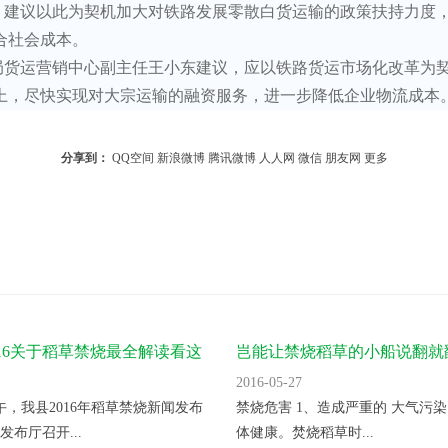
，建议以此为契机加大对铁路发展零散白货运输的政策扶持力度
合社会成本。
货运营销中心副主任王小东建议，应以铁路货运市场化改革为契机
上，尽快实现对大宗运输的融资服务，进一步降低企业物流成本
分享到：
QQ空间
新浪微博
腾讯微博
人人网
微信
朋友网
更多
：
016关于稻草禁烧最全解读看这
岂能让禁烧稻草的小船说翻就
2016-05-27
上午，我县2016年稻草禁烧新闻发布
禁烧危害 1、造成严重的 大气污染
发布厅召开...
体健康。焚烧稻草时...