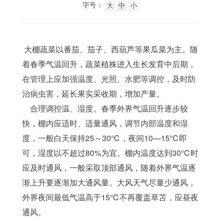
字号：
大
中
小
 大棚蔬菜以番茄、茄子、西葫芦等果瓜菜为主。随
着春季气温回升，蔬菜植株进入生长发育中后期，
在管理上应加强温度、光照、水肥等调控，及时防
治病虫害，延长果实采收期，增加产量。
    合理调控温、湿度。春季外界气温回升逐步较
快，棚内应适时、适量通风，调节内部温度和湿
度，一般白天保持25～30℃，夜间10—15℃即
可，湿度以不超过80%为宜。棚内温度达到30℃时
应及时通风，一般采取顶部通风，随着外界气温逐
渐上升要逐渐加大通风量。大风天气尽量少通风，
外界夜间最低气温高于15℃不再覆盖草苫，应昼夜
通风。 