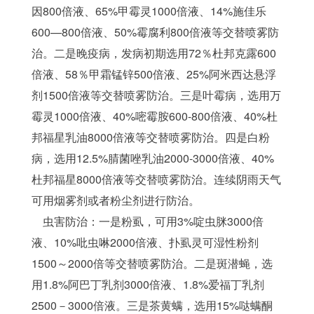
因800倍液、65%甲霉灵1000倍液、14%施佳乐
600—800倍液、50%霉腐利800倍液等交替喷雾防
治。二是晚疫病，发病初期选用72％杜邦克露600
倍液、58％甲霜锰锌500倍液、25%阿米西达悬浮
剂1500倍液等交替喷雾防治。三是叶霉病，选用万
霉灵1000倍液、40%嘧霉胺600-800倍液、40%杜
邦福星乳油8000倍液等交替喷雾防治。四是白粉
病，选用12.5%腈菌唑乳油2000-3000倍液、40%
杜邦福星8000倍液等交替喷雾防治。连续阴雨天气
可用烟雾剂或者粉尘剂进行防治。
    虫害防治：一是粉虱，可用3%啶虫脒3000倍
液、10%吡虫啉2000倍液、扑虱灵可湿性粉剂
1500～2000倍等交替喷雾防治。二是斑潜蝇，选
用1.8%阿巴丁乳剂3000倍液、1.8%爱福丁乳剂
2500－3000倍液。三是茶黄螨，选用15%哒螨酮