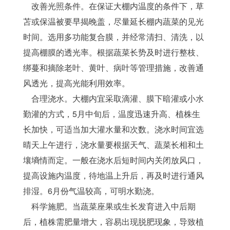
    改善光照条件。在保证大棚内温度的条件下，草
苫或保温被要早揭晚盖，尽量延长棚内蔬菜的见光
时间。选用多功能复合膜，并经常清扫、清洗，以
提高棚膜的透光率。根据蔬菜长势及时进行整枝、
绑蔓和摘除老叶、黄叶、病叶等管理措施，改善通
风透光，提高光能利用效率。 
    合理浇水。大棚内宜采取滴灌、膜下暗灌或小水
勤灌的方式，5月中旬后，温度迅速升高、植株生
长加快，可适当加大灌水量和次数。浇水时间宜选
晴天上午进行，浇水量要根据天气、蔬菜长相和土
壤墒情而定。一般在浇水后短时间内关闭放风口，
提高设施内温度，待地温上升后，再及时进行通风
排湿。6月份气温较高，可明水勤浇。 
    科学施肥。当蔬菜座果或生长发育进入中后期
后，植株需肥量增大，容易出现脱肥现象，导致植