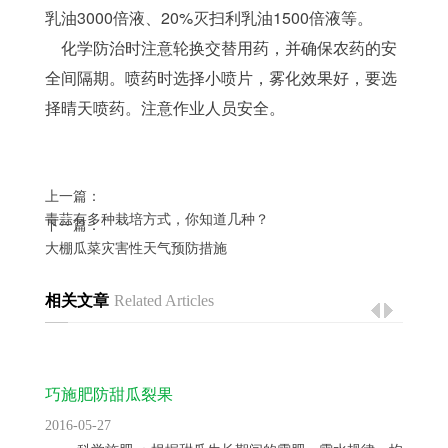
乳油3000倍液、20%灭扫利乳油1500倍液等。
    化学防治时注意轮换交替用药，并确保农药的安
全间隔期。喷药时选择小喷片，雾化效果好，要选
择晴天喷药。注意作业人员安全。
上一篇：
青蒜有多种栽培方式，你知道几种？
下一篇：
大棚瓜菜灾害性天气预防措施
相关文章
Related Articles
巧施肥防甜瓜裂果
2016-05-27