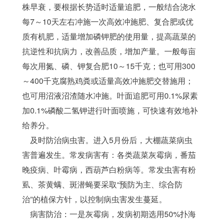
株早衰，要根据长势适时适量追肥，一般结合浇水
每7～10天左右冲施一次高效冲施肥、复合肥或优
质有机肥，适量增加磷钾肥的使用量，提高蔬菜的
抗逆性和抗病力，改善品质，增加产量。一般每亩
每次用氮、磷、钾复合肥10～15千克；也可用300
～400千克腐熟鸡粪或适量高效冲施肥交替施用；
也可用沼液沼渣随水冲施。叶面追肥可用0.1%尿素
加0.1%磷酸二氢钾进行叶面喷施，可快速有效地补
给养分。 
    及时防治病虫害。进入5月份后，大棚蔬菜病虫
害普遍发生。常发病害有：各类蔬菜灰霉病，番茄
晚疫病、叶霉病，西葫芦白粉病等。常发虫害有粉
虱、茶黄螨、斑潜蝇要采取“预防为主、综合防
治”的植保方针，以控制病虫害发生蔓延。 
    病害防治：一是灰霉病，发病初期选用50%扑海