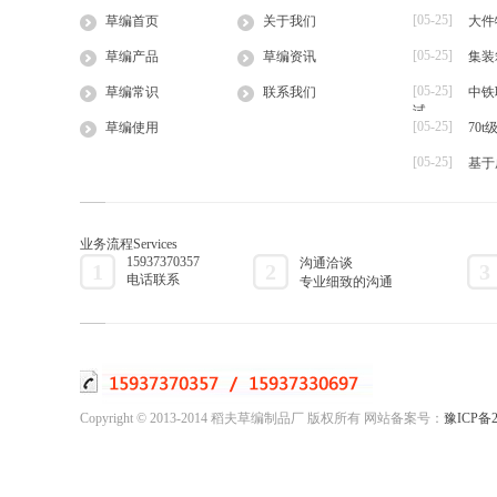
间的热量也主要依...
湿热、耐病、
[05-25]
草编首页
关于我们
大件
草棒
[05-25]
草编产品
草编资讯
集装
大棚草
[05-25]
草袋
草编常识
联系我们
中铁
试
草绳
[05-25]
草编使用
70
草片
[05-25]
基于
草把子
业务流程
Services
15937370357
沟通洽谈
1
2
3
电话联系
专业细致的沟通
Copyright © 2013-2014 稻夫草编制品厂 版权所有 网站备案号：
豫ICP备2