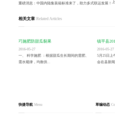
重磅消息：中国内陆集装箱标准来了，助力多式联运发展！
相关文章
Related Articles
巧施肥防甜瓜裂果
镇平县2
里。
2016-05-27
2016-05-27
一、 科学施肥 ：根据甜瓜生长期间的需肥、
5月25日
需水规律，均衡供...
会在县新闻
蛭诚养殖手把手教您快速制定日光温室
香菜反季
草编首页
关于我们
草编产
快捷导航
Menu
草编动态
Co
2016-05-27
2016-05-27
公司简介
企业文化
草支垫
日光温室是靠太阳的热辐射来获得热量的，夜
一、品种选
工程帘