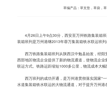
草编产品：草支垫，草袋，草
	4
26
9
30
月
日上午
点
分，西安至万州铁路集装箱班
2013
装箱班列是万州港继
年蓉万集装箱铁水联运班列
西万铁路集装箱班列从陕西汉中勉县始发，经阳
西部地区物流企业提供了新的物流通道，使物流企业
1000
联运方式。铁路运距缩短
多公里，物流成本大幅
西万班列的成功开通，是万州港贯彻落实国家“一
水道集装箱铁水联运的大物流通道，对于提升万州港