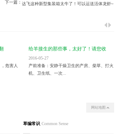
下一篇：
达飞这种新型集装箱太牛了！可以运送活体龙虾~
翻
给羊接生的那些事，太好了！请您收
气温升
藏！
2016-05-27
2016-05
 ，危害人
产前准备：安静干燥卫生的产房、柴草、打火
变温催
机、卫生纸、一次...
夜晚揭开
网站地图
我们
其他
草编常识
Common Sense