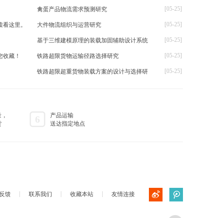
[05-25]
禽蛋产品物流需求预测研究
[05-25]
读看这里。
大件物流组织与运营研究
[05-25]
基于三维建模原理的装载加固辅助设计系统
[05-25]
您收藏！
铁路超限货物运输径路选择研究
[05-25]
铁路超限超重货物装载方案的设计与选择研
量，
产品运输
6
货
送达指定地点
反馈
联系我们
收藏本站
友情连接