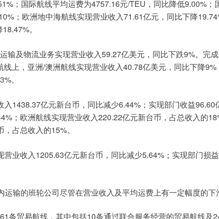
51%
4757.16
/TEU
9.00%
；国际航线平均运费为
元
，同比降低
；
.10%
71.61
19.7
；欧洲地中海航线实现营业收入
亿元，同比下降
18.47%
降
。
59.27
9%
运输及物流业务实现营业收入
亿美元，同比下跌
。完成
/
40.78
9%
航线上，亚洲
澳洲航线实现营业收入
亿美元，同比下降
13%
。
1438.37
6.44%
96.60
收入
亿元新台币，同比减少
；实现部门收益
44%
220.22
18
；欧洲航线实现营业收入
亿元新台币，占总收入的
15%
币，占总收入的
。
1205.63
5.64%
现营业收入
亿元新台币，同比减少
；实现部门损益
内运输的班轮公司尽管在营业收入及平均运费上有一定幅度的下
61
10
2
条贸易航线，其中包括
条通过联合服务经营的贸易航线及