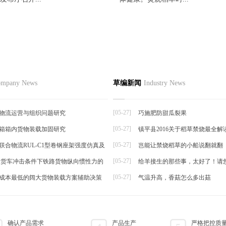
节如何栽培
品
草编资讯
草编知识
联系
mpany News
草编新闻
Industry News
草编动态
择夏秋反季节栽培香菜，宜选用耐
草编新闻
抗逆...
[05-27]
物流运营与组织问题研究
巧施肥防甜瓜裂果
[05-27]
箱箱内货物装载加固研究
镇平县2016关于稻草禁烧最全解
帘
[05-27]
联合物流RUL-C1型卷钢座架强度仿真及
岂能让禁烧稻草的小船说翻就翻
[05-27]
t级货车冲击条件下铁路货物纵向惯性力的
给羊接生的那些事，太好了！请
[05-27]
成本最低的阔大货物装载方案辅助决策
气温升高，香菇怎么多出菇
确认产品需求
产品生产
严格把控质