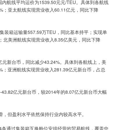
1539.50
/TEU
国内航线平均运价为
元元
。具体到各航线
4%
60.11
；亚太航线实现营业收入
亿元，同比下降
557.59
TEU
集装箱运输量
万
，同比基本持平；实现单
8.35
；北美洲航线实现营业收入
亿美元，同比下降
43.24%
亿元新台币，同比减少
。
具体到各航线上，美
%
281.39
；亚洲航线实现营业收入
亿元新台币，占总
-43.82
2014
8.07
亿元新台币，较
年的
亿元新台币大幅
滑，但盈利水平依然保持行业内较高水平。
4
条通过集装箱互换舱位安排经营的贸易航线，覆盖中