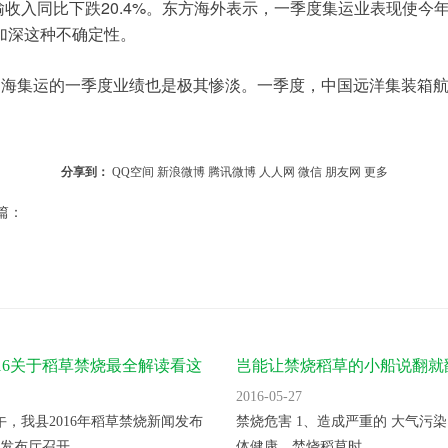
20.4%
输收入同比下跌
。东方海外表示，一季度集运业表现使今
加深这种不确定性。
中海集运的一季度业绩也是极其惨淡。一季度，中国远洋集装箱
分享到：
QQ空间
新浪微博
腾讯微博
人人网
微信
朋友网
更多
篇：
016关于稻草禁烧最全解读看这
岂能让禁烧稻草的小船说翻就
2016-05-27
上午，我县2016年稻草禁烧新闻发布
禁烧危害 1、造成严重的 大气污染
发布厅召开...
体健康。焚烧稻草时...