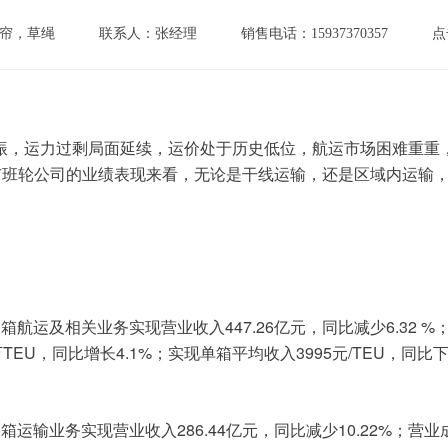
帘，草绳
联系人：张经理
销售电话：15937370357
点
振，运力过剩局面延续，运价处于历史低位，航运市场困难重重
市班轮公司的业绩表现来看，无论是干线运输，还是区域内运输
447.26
6.32 %
装箱航运及相关业务实现营业收入
亿元，同比减少
TEU
4.1%
3995
/TEU
万
，同比增长
；实现单箱平均收入
元
，同比
286.44
10.22%
装箱运输业务实现营业收入
亿元，同比减少
；营业