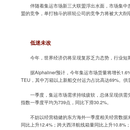
伴随着集运市场新三大联盟浮出水面，市场集中
盟的竞争，单打独斗的班轮公司的竞争力将被大大削
低迷未改
今年，世界经济仍将呈现复苏乏力态势，行业短
Alphaliner
1.6
据
预计，今年集运市场货量将增长
TEU
69%
，其中万箱以上新船交付运力占比高达
。供
一季度，集运市场需求持续疲软，总体呈现供需
739
30.2%
指数一季度平均为
点，同比下滑
。
不妨以经营稳健的东方海外一季度相关经营数据
12.4%
10.8%
同比上升
；跨大西洋航线箱量同比上升