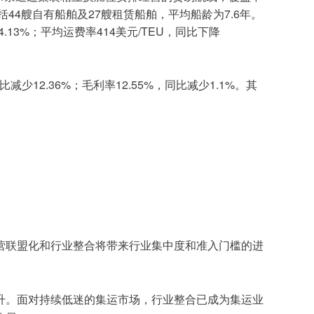
44
27
7.6
括
艘自有船舶及
艘租赁船舶，平均船龄为
年。
4.13%
414
/TEU
；平均运费率
美元
，同比下降
12.36%
12.55%
1.1%
比减少
；毛利率
，同比减少
。其
营联盟化和行业整合将带来行业集中度和准入门槛的进
升。面对持续低迷的集运市场，行业整合已成为集运业