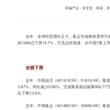
草编产品：草支垫，草袋，草
去年，全球经贸增长乏力，集运市场整体需求不
1086
19.7%
7
的
点下滑
，可见运价低迷。从中国
家上
全线下滑
601919.SH
01919.HK
去年，中国远洋（
；
）集
3.87%
2.85%
982.77
，同比减少
。完成集装箱运输量
13.6%
比下降
。
601866.SH
02866.HK
去年，中海集运（
；
）集