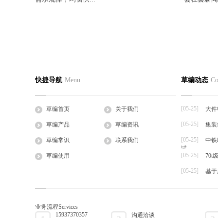
蛭诚养殖手把手教您快速制定日光温室
香菜反季
草编首页
关于我们
草编产
快捷导航
Menu
草编动态
Co
2016-05-27
2016-05-27
公司简介
企业文化
草支垫
日光温室是靠太阳的热辐射来获得热量的，夜
一、品种选
工程帘
间的热量也主要依...
湿热、耐病、
[05-25]
草编首页
关于我们
大件
草棒
[05-25]
草编产品
草编资讯
集装
大棚草
[05-25]
草袋
草编常识
联系我们
中铁
试
草绳
[05-25]
草编使用
70
草片
[05-25]
基于
草把子
业务流程
Services
15937370357
沟通洽谈