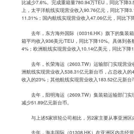
7.6%
780.94
TEU
3.
比减少
。完成重箱量
万
，同比下降
90.76
3
上，太平洋航线实现营业收入
亿元，同比下降
11.31%
47.06
；国内航线实现营业收入
亿元，同比下
00316.HK
去年，东方海外国际（
）旗下的集装箱
936
/TEU
10%
箱平均收入
美元
，同比下降
。具体到各
4%
10.14
；欧洲航线实现营业收入
亿美元，同比下降
2603.TW
去年，长荣海运（
）运输部门实现营业
538.31
洲航线实现营业收入
亿元新台币，占总收入的
23%
183.52
收入的
；其他航线实现营业收入
亿元新台
2609.TW
去年，阳明海运（
）集装箱运输部门实
51.89
减少
亿元新台币。
5
2
与上述
家班轮公司相比，另
家主要从事亚洲区
01308.HK
去年，海丰国际（
）在亚洲区内共经营