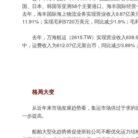
58
国、日本、韩国等亚洲
个主要港口。海丰国际经营
9.87
去年，海丰国际海上物流业务实现营业收入
亿美
11.91%
5720
1.9%
；实现毛利
万美元，同比减少
；毛
2615.TW
638.
去年，万海航运（
）实现营业收入
612.07
3.89%
中，运费收入为
亿元新台币，同比减少
格局大变
从近年来市场发展趋势看，集运市场供过于求的
一步提高。
船舶大型化趋势将促使班轮公司不断优化运力结