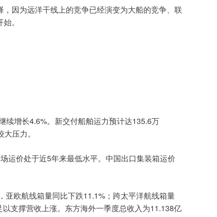
择，因为远洋干线上的竞争已经演变为大船的竞争、联
开始。
4.6%
135.6
继续增长
。新交付船舶运力预计达
万
较大压力。
5
市场运价处于近
年来最低水平。中国出口集装箱运价
11.1%
，亚欧航线箱量同比下跌
；跨太平洋航线箱量
11.138
足以支撑营收上涨。东方海外一季度总收入为
亿