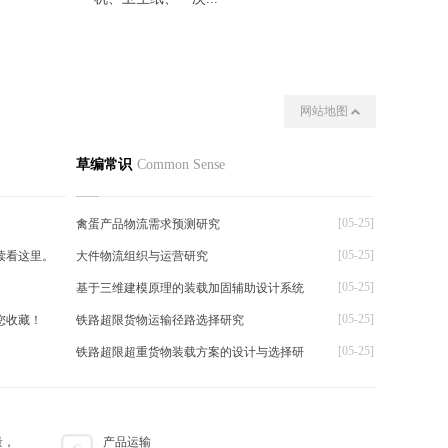
网站地图
我们
其他
草编常识
Common Sense
[05-25]
禽蛋产品物流需求预测研究
[05-25]
读看这里。
大件物流组织与运营研究
[05-25]
基于三维建模原理的装载加固辅助设计系统
[05-25]
您收藏！
铁路超限货物运输径路选择研究
[05-25]
铁路超限超重货物装载方案的设计与选择研
量，
产品运输