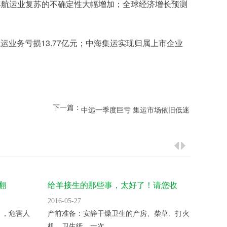
年航运业复苏的不确定性大幅增加；全球经济增长预测
13.77
航运业务亏损
亿元；中海集运实现归属上市企业
下一篇：
中远一季度巨亏 集运市场依旧低迷
翻
给羊接生的那些事，太好了！请您收
气温升
藏！
2016-05-27
2016-05
 ，危害人
产前准备：安静干燥卫生的产房、柴草、打火
变温催
机、卫生纸、一次...
夜晚揭开