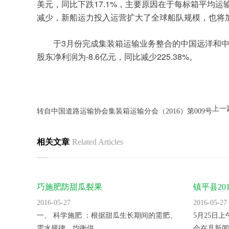
17.1%
美元，同比下跌
，主要原因在于每标箱平均运
减少，新船运力投入运营扩大了全球船队规模，也将
3
于
月份完成集装箱运输业务整合的中国远洋和
-8.6
225.38%
股东净利润为
亿元，同比减少
。
上一
转自中国道路运输协会集装箱运输分会（2016）第009号
相关文章
Related Articles
巧施肥防甜瓜裂果
镇平县2
里。
2016-05-27
2016-05-27
一、 科学施肥 ：根据甜瓜生长期间的需肥、
5月25日
需水规律，均衡供...
会在县新闻