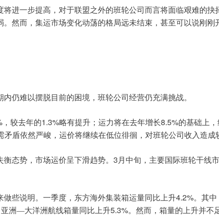
度将进一步提高，对于联盟之外的班轮公司而言将面临艰难的抉
弱。然而，集运市场变化动荡的格局远未结束，甚至可以说刚刚
期内仍难以摆脱目前的困境，班轮公司经营仍充满挑战。
%
1.3%
8.5%
，较去年的
略有提升；运力将在去年增长
的基础上，
需矛盾依然严峻，运价将继续在低位徘徊，对班轮公司收入造成
3
失衡态势，市场运价呈下滑趋势。
月中旬，主要国际班轮干线
4.2%
来做些说明。一季度，东方海外集装箱运量同比上升
。其中
5.3%
；亚洲—大洋洲航线箱量同比上升
。然而，箱量的上升并不