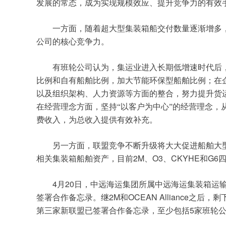
发展的常态，成为实现规模效应、提升竞争力的有效
一方面，随着超大型集装箱船交付数量逐渐增多
公司的核心竞争力。
有班轮公司认为，集运业进入长期低增速时代后
比例和自有船舶比例，加大节能环保型船舶比例；在
以及组织架构、人力资源等方面的整合，努力提升货
在经营理念方面，坚持“以客户为中心”的经营理念
费收入，为总收入提供有效补充。
另一方面，联盟竞争不断升级将大大促进船舶大
2M
O3
CKYHE
G6
相关集装箱船舶资产，目前
、
、
和
	4
20
月
日
，中远海运集团所属中远海运集装箱运输
2M
OCEAN Alliance
签署合作备忘录。继
和
之后，剩
5
第三家新联盟已签署合作备忘录，至少包括
家班轮