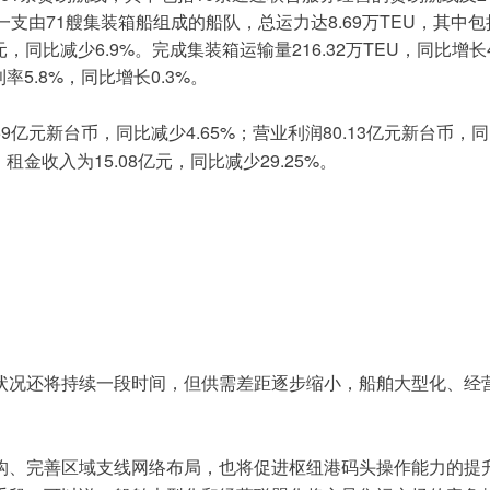
71
8.69
TEU
一支由
艘集装箱船组成的船队，总运力达
万
，其中包
6.9%
216.32
TEU
元，同比减少
。完成集装箱运输量
万
，同比增长
5.8%
0.3%
利率
，同比增长
。
59
4.65%
80.13
亿元新台币，同比减少
；营业利润
亿元新台币，同
15.08
29.25%
；租金收入为
亿元，同比减少
。
状况还将持续一段时间，但供需差距逐步缩小，船舶大型化、经
构、完善区域支线网络布局，也将促进枢纽港码头操作能力的提