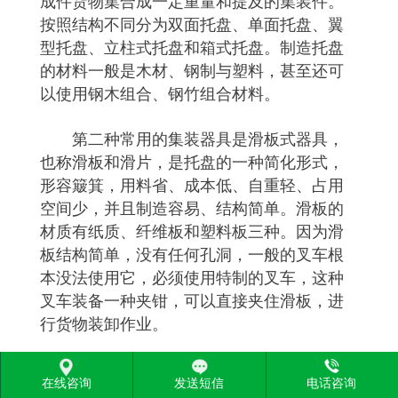
成件货物集合成一定重量和提及的集装件。
按照结构不同分为双面托盘、单面托盘、翼
型托盘、立柱式托盘和箱式托盘。制造托盘
的材料一般是木材、钢制与塑料，甚至还可
以使用钢木组合、钢竹组合材料。
第二种常用的集装器具是滑板式器具，
也称滑板和滑片，是托盘的一种简化形式，
形容簸箕，用料省、成本低、自重轻、占用
空间少，并且制造容易、结构简单。滑板的
材质有纸质、纤维板和塑料板三种。因为滑
板结构简单，没有任何孔洞，一般的叉车根
本没法使用它，必须使用特制的叉车，这种
叉车装备一种夹钳，可以直接夹住滑板，进
行货物装卸作业。
第三种集装器具是预垫式，主要用于没
在线咨询
发送短信
电话咨询
有包装也不捆扎的钢管、原木、各种管材的