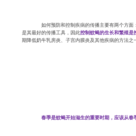
	　　如何预防和控制疾病的传播主要有两个方面：一是及时有效的注射疫苗，二是切断及消灭其传播途径和传染源。夏季是微生物(细菌)繁殖的最好的时机；而蚊蝇又
是其最好的传播工具，因此
控制蚊蝇的生长和繁殖是
期降低奶牛乳房炎、子宫内膜炎及其他疾病的方法之
春季是蚊蝇开始滋生的重要时期，应该从春