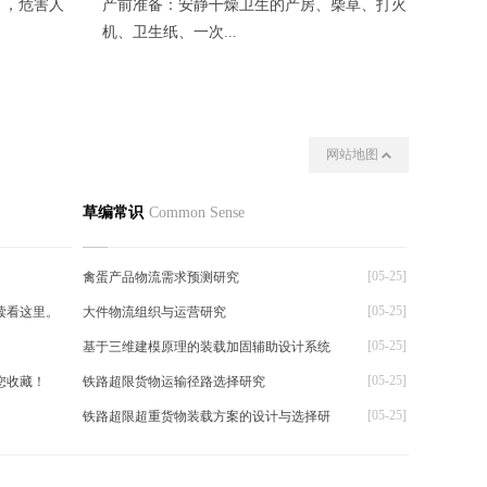
 ，危害人
产前准备：安静干燥卫生的产房、柴草、打火
变温催
机、卫生纸、一次...
夜晚揭开
网站地图
我们
其他
草编常识
Common Sense
[05-25]
禽蛋产品物流需求预测研究
[05-25]
读看这里。
大件物流组织与运营研究
[05-25]
基于三维建模原理的装载加固辅助设计系统
[05-25]
您收藏！
铁路超限货物运输径路选择研究
[05-25]
铁路超限超重货物装载方案的设计与选择研