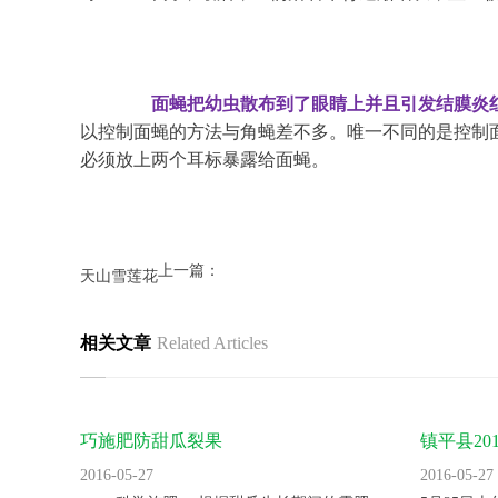
面蝇把幼虫散布到了眼睛上并且引发结膜炎
以控制面蝇的方法与角蝇差不多。唯一不同的是控制
必须放上两个耳标暴露给面蝇。
上一篇：
天山雪莲花
相关文章
Related Articles
巧施肥防甜瓜裂果
镇平县2
里。
2016-05-27
2016-05-27