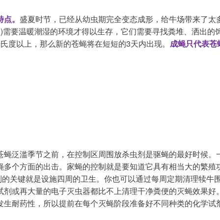
特点。
盛夏时节，已经从幼虫期完全变态成形，给牛场带来了太
(蛆)需要温暖潮湿的环境才得以生存，它们需要寻找粪堆、洒出的
4摄氏度以上，那么新的苍蝇将在短短的3天内出现。
成蝇只代表苍
苍蝇泛滥季节之前，在控制区周围放杀虫剂是驱蝇的最好时候。
蝇多个方面的出击。家蝇的控制就是要知道它具有相当大的繁殖
控制的关键就是设施四周的卫生。你也可以通过每周定期清理犊牛
试剂或再大量的电子灭虫器都比不上清理干净粪便的灭蝇效果好
发生耐药性，所以提前在每个灭蝇阶段准备好不同种类的化学试