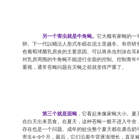
另一个害虫就是牛角蝇。
它大概有家蝇的一
卵。下一代以蛹法人形式冬眠在泥土里越冬。有些研究
色葡萄球菌乳房炎的主要原因。可以将杀虫剂涂在耳
对乳房周围的牛角蝇不能进行全面的控制。控制青年
重视，通常苍蝇问题在灭蝇之前就变得严重了。
第三个就是面蝇
，它看起来像家蝇大小。夏
在白天出来觅食。在夏天，这种苍蝇一般不进入牛舍
存在也是一个问题。成年的蚊虫整个夏天都在袭击奶
寄生4~9个月，最后，它们沿着牛背逐渐增长，直至