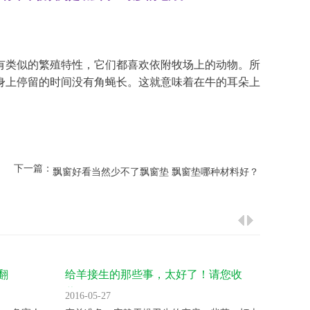
有类似的繁殖特性，它们都喜欢依附牧场上的动物。所
身上停留的时间没有角蝇长。这就意味着在牛的耳朵上
下一篇：
飘窗好看当然少不了飘窗垫 飘窗垫哪种材料好？
翻
给羊接生的那些事，太好了！请您收
气温升
藏！
2016-05-27
2016-05