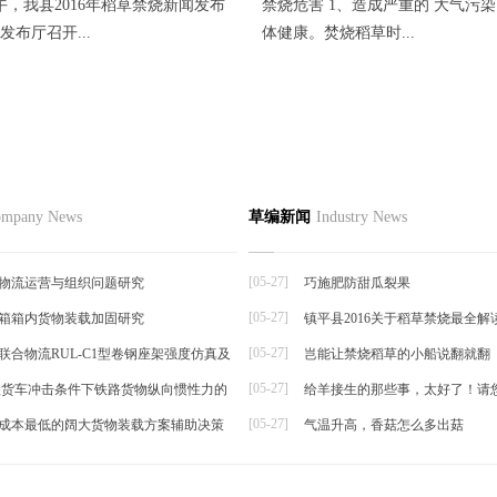
上午，我县2016年稻草禁烧新闻发布
禁烧危害 1、造成严重的 大气污染
发布厅召开...
体健康。焚烧稻草时...
节如何栽培
品
草编资讯
草编知识
联系
mpany News
草编新闻
Industry News
草编动态
择夏秋反季节栽培香菜，宜选用耐
草编新闻
抗逆...
[05-27]
物流运营与组织问题研究
巧施肥防甜瓜裂果
[05-27]
箱箱内货物装载加固研究
镇平县2016关于稻草禁烧最全解
帘
[05-27]
联合物流RUL-C1型卷钢座架强度仿真及
岂能让禁烧稻草的小船说翻就翻
[05-27]
t级货车冲击条件下铁路货物纵向惯性力的
给羊接生的那些事，太好了！请
[05-27]
成本最低的阔大货物装载方案辅助决策
气温升高，香菇怎么多出菇