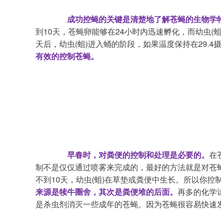
成功控蝇的关键是清楚地了解苍蝇的生物学
到10天，苍蝇卵能够在24小时内迅速孵化，而幼虫
天后，幼虫(蛆)进入蛹的阶段，如果温度保持在29.
有效的控制苍蝇。
早春时，对粪便的控制和处理是必要的。
在
制不是仅仅通过喷雾来完成的，最好的方法就是对苍
不到10天，幼虫(蛆)在草垫或粪便中生长。所以你
来源是犊牛圈舍，其次是粪便堆的后面。
再多的化学
是杀虫剂消灭一些成年的苍蝇。因为苍蝇很容易快速