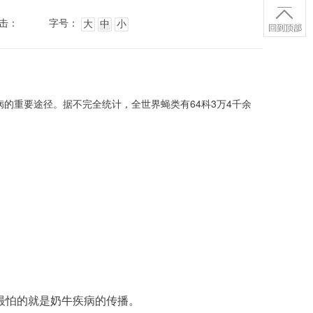
击：
字号：
大
中
小
的重要途径。据不完全统计，全世界蝇类有64科3万4千余
最怕的就是奶牛疾病的传播。