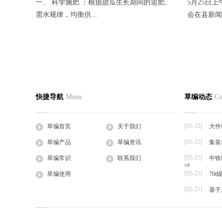
一、 科学施肥 ：根据甜瓜生长期间的需肥、
5月25日
需水规律，均衡供...
会在县新闻
蛭诚养殖手把手教您快速制定日光温室
香菜反季
草编首页
关于我们
草编产
快捷导航
Menu
草编动态
Co
2016-05-27
2016-05-27
公司简介
企业文化
草支垫
日光温室是靠太阳的热辐射来获得热量的，夜
一、品种选
工程帘
间的热量也主要依...
湿热、耐病、
[05-25]
草编首页
关于我们
大件
草棒
[05-25]
草编产品
草编资讯
集装
大棚草
[05-25]
草袋
草编常识
联系我们
中铁
试
草绳
[05-25]
草编使用
70
草片
[05-25]
基于
草把子