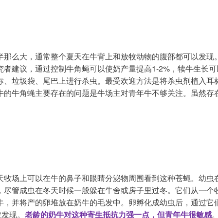
半那么大，通常整个夏天在牛背上和放牧动物的腹部都可以发现
者建议，通过控制牛角蝇可以使奶产量提高1-2%，犊牛生长可
标、垃圾袋、尾巴上进行杀虫。最受欢迎方法是将杀虫剂植入耳标
牛的牛角蝇主要存在的问题是牛场主对青年牛不够关注。虽然存
天牧场上可以在牛的鼻子和眼睛分泌物周围看到这种苍蝇。幼虫
，尽管成虫在冬天时候一般躲在牛舍或房子里过冬。它们从一个
牛，并将产的卵堆放在奶牛的毛发中。卵孵化成幼虫后，通过它
被发现。
老龄的奶牛对这种寄生抵抗力强一点，但青年牛很敏感