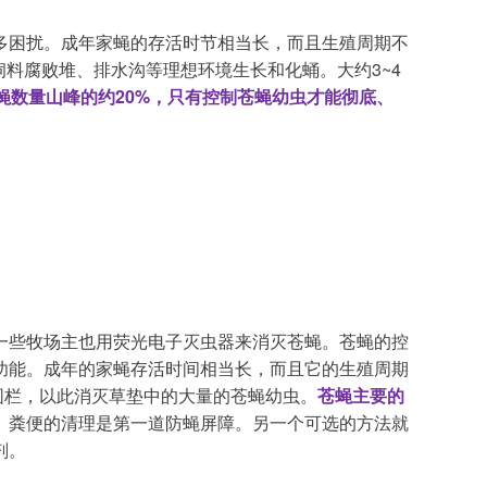
多困扰。成年家蝇的存活时节相当长，而且生殖周期不
饲料腐败堆、排水沟等理想环境生长和化蛹。大约3~4
蝇数量山峰的约20%，只有控制苍蝇幼虫才能彻底、
一些牧场主也用荧光电子灭虫器来消灭苍蝇。苍蝇的控
功能。成年的家蝇存活时间相当长，而且它的生殖周期
围栏，以此消灭草垫中的大量的苍蝇幼虫。
苍蝇主要的
。粪便的清理是第一道防蝇屏障。另一个可选的方法就
剂。