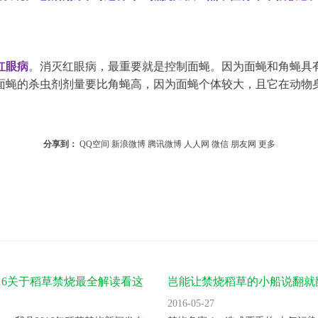
红眼病
。消灭红眼病，最重要就是控制面蝇。因为面蝇和角蝇具
面蝇的杀虫剂剂量要比角蝇高，因为面蝇个体较大，且它在动物
分享到：
QQ空间
新浪微博
腾讯微博
人人网
微信
朋友网
更多
016关于稻草禁烧最全解读看这
岂能让禁烧稻草的小船说翻就
2016-05-27