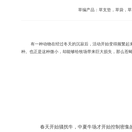
草编产品：草支垫，草袋，草
有一种动物在经过冬天的沉寂后，活动开始变得频繁起来
种。也正是这种微小，却能够给牧场带来巨大损失，那么苍蝇
　　春天开始骚扰牛，中夏牛场才开始控制密集