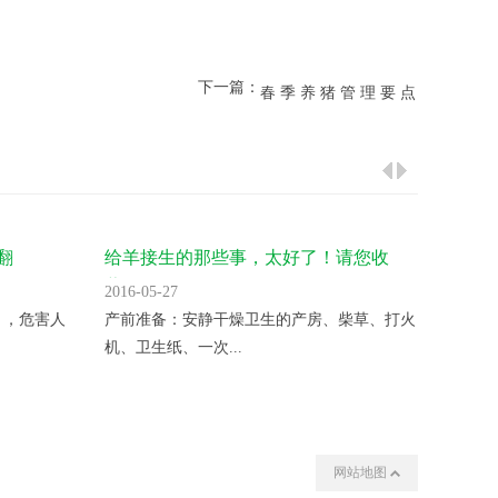
下一篇：
春 季 养 猪 管 理 要 点
翻
给羊接生的那些事，太好了！请您收
气温升
藏！
2016-05-27
2016-05
 ，危害人
产前准备：安静干燥卫生的产房、柴草、打火
变温催
机、卫生纸、一次...
夜晚揭开
网站地图