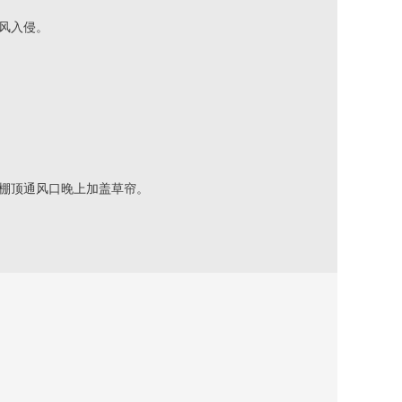
贼风入侵。
舍棚顶通风口晚上加盖草帘。