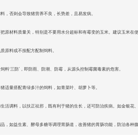
质低价饲料，否则会导致猪营养不良，长势差，且易发病。
户一定要严把原材料质量关，特别是不要用水分超标和有霉变的玉米。建议玉米
更换低质原料或不按配方配制饲料。
，要注意饲料‘三防’，即防雨、防潮、防霉，从源头控制霉菌毒素的危害。
提倡给母猪适量搭配青绿多汁的饲料，如青菜叶、胡萝卜等。
加中草药和生活调料，以扶正祛邪，既有利于猪的生长，还可防治疾病。如金银
加微生态制品，如益生素、酵母多糖等调理胃肠道，改善猪的胃肠功能，防治各种