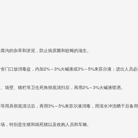
阴沟、排粪沟的杂草和淤泥，防止病原菌和蚊蝇的滋生。
，每间猪舍门口放消毒盆，内加2%～3%火碱液或3%～5%来苏尔液；进出人
、天花板、墙壁、猪栏等卫生死角彻底清扫后，再用2%～3%火碱液喷洒。
、保温箱等用具彻底清洁后，再用3%～5%来苏尔液消毒，用清水冲洗晒干后备
辆进入猪场，特别是生猪和病死猪以及收购人员和车辆。