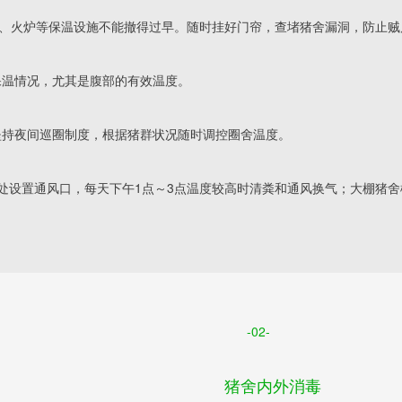
帘、塑料膜、火炉等保温设施不能撤得过早。随时挂好门帘，查堵猪舍漏洞，防止
育猪的保温情况，尤其是腹部的有效温度。
坚持夜间巡圈制度，根据猪群状况随时调控圈舍温度。
米处设置通风口，每天下午1点～3点温度较高时清粪和通风换气；大棚猪
-02-
猪舍内外消毒