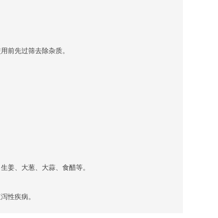
在使用前先过筛去除杂质。
花、生姜、大葱、大蒜、食醋等。
腹泻性疾病。