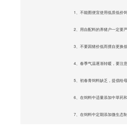
					1、不能图便宜使用低
					2、用自配料的养猪
					3、不要因猪价低而擅自
					4、春季气温逐渐转暖
					5、初春青饲料缺乏，
					6、在饲料中适量添
					7、在饲料中定期添