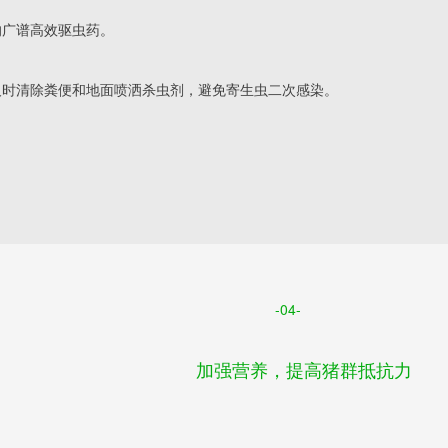
唑哒的广谱高效驱虫药。
同时要及时清除粪便和地面喷洒杀虫剂，避免寄生虫二次感染。
。
-04-
加强营养，提高猪群抵抗力