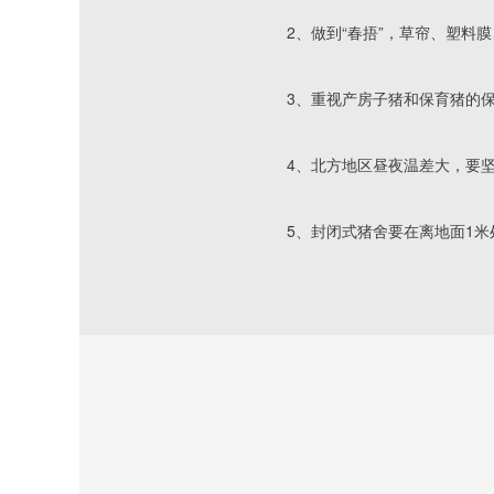
					2、做到“春捂”，草
					3、重视产房子猪和保
4、北方地区昼夜温差大，要
5、封闭式猪舍要在离地面1