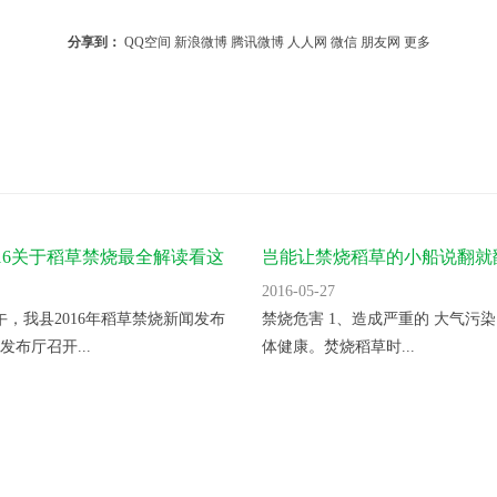
分享到：
QQ空间
新浪微博
腾讯微博
人人网
微信
朋友网
更多
016关于稻草禁烧最全解读看这
岂能让禁烧稻草的小船说翻就
2016-05-27
上午，我县2016年稻草禁烧新闻发布
禁烧危害 1、造成严重的 大气污染
发布厅召开...
体健康。焚烧稻草时...