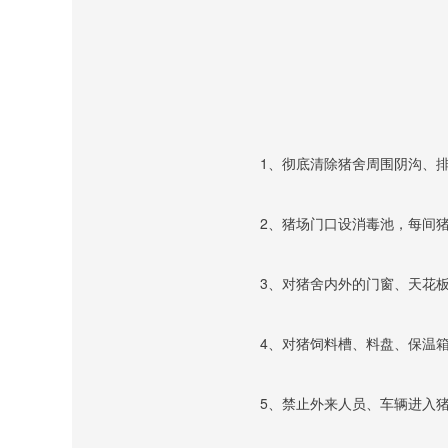
					1、彻底清除猪舍周围
					2、猪场门口设消毒池
					3、对猪舍内外的门窗
					4、对猪饲料槽、料盘
					5、禁止外来人员、车