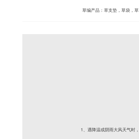
草编产品：草支垫，草袋，草
					1、遇降温或阴雨大风天