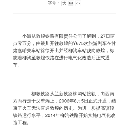
字号：
大
中
小
	小编从敦煌铁路有限责任公司了解到，27日两
点零五分，由银川开往敦煌的Y675次旅游列车在甘
肃嘉峪关车站徐徐开出并经柳沟车站驶向敦煌，标
志着柳沟至敦煌铁路在进行电气化改造后正式通
车。
	　　柳敦铁路从兰新铁路柳沟站接轨，向西南
方向行走于戈壁滩上，2006年8月5日正式开通，结
束了火车无法直通敦煌的历史。为进一步提高该段
铁路运行水平，2014年柳沟铁路开始实施电气化改
造工程。