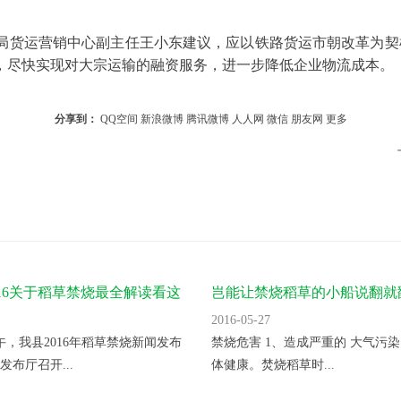
货运营销中心副主任王小东建议，应以铁路货运市朝改革为契机
，尽快实现对大宗运输的融资服务，进一步降低企业物流成本。
分享到：
QQ空间
新浪微博
腾讯微博
人人网
微信
朋友网
更多
016关于稻草禁烧最全解读看这
岂能让禁烧稻草的小船说翻就
2016-05-27
上午，我县2016年稻草禁烧新闻发布
禁烧危害 1、造成严重的 大气污染
发布厅召开...
体健康。焚烧稻草时...