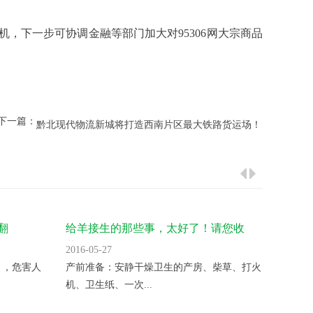
，下一步可协调金融等部门加大对95306网大宗商品
下一篇：
黔北现代物流新城将打造西南片区最大铁路货运场！
翻
给羊接生的那些事，太好了！请您收
气温升
藏！
2016-05-27
2016-05
 ，危害人
产前准备：安静干燥卫生的产房、柴草、打火
变温催
机、卫生纸、一次...
夜晚揭开