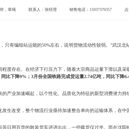
帘，草绳
联系人：张经理
销售电话：15937370357
点
，只有编组站运能的50%左右，说明货物流动性较弱。”武汉
同程度存在。在经济下行压力下，随着大宗商品运量下滑以及采
同比下降9%；3月份全国铁路完成货运量2.74亿吨，同比下降6.
表的产业加速崛起，以个性化、品质化为特征的新型消费潜力持
化发生改变，整个物流行业亟待加速整合单向的运输体系，在中
品等日用百货的散装货车进进出出，一些载货仅过半。而在沈阳