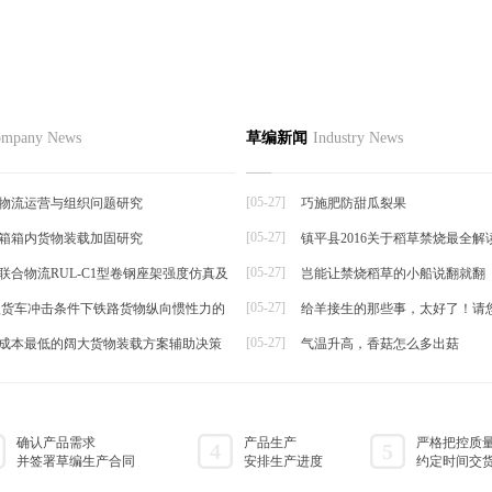
节如何栽培
品
草编资讯
草编知识
联系
mpany News
草编新闻
Industry News
草编动态
择夏秋反季节栽培香菜，宜选用耐
草编新闻
抗逆...
[05-27]
物流运营与组织问题研究
巧施肥防甜瓜裂果
[05-27]
箱箱内货物装载加固研究
镇平县2016关于稻草禁烧最全解
帘
[05-27]
联合物流RUL-C1型卷钢座架强度仿真及
岂能让禁烧稻草的小船说翻就翻
[05-27]
t级货车冲击条件下铁路货物纵向惯性力的
给羊接生的那些事，太好了！请
[05-27]
成本最低的阔大货物装载方案辅助决策
气温升高，香菇怎么多出菇
确认产品需求
产品生产
严格把控质
4
5
并签署草编生产合同
安排生产进度
约定时间交