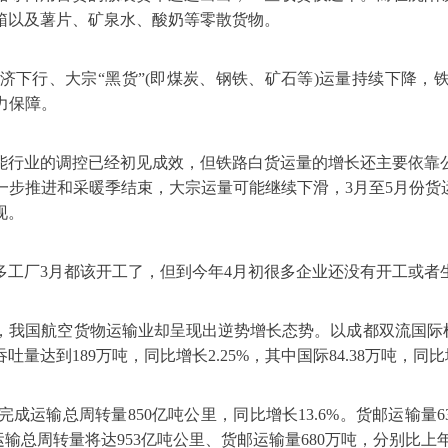
箱以及薯片、矿泉水、酸奶等零散货物。
下行、大宗“黑货”(即煤炭、钢铁、矿石等)运量持续下降，
力保障。
能行业的调控已经初见成效，但铁路白货运量的增长还主要依靠
步推进和采暖季结束，大宗运量可能继续下滑，3月至5月份货
现。
多工厂3月都该开工了，但到今年4月初很多企业还没有开工或者
，我国航空货物运输业却呈现出逆势增长态势。
以成都双流国际机
达到189万吨，同比增长2.25%，其中国际84.38万吨，同比增长
完成运输总周转量850亿吨公里，同比增长13.6%。货邮运输量
输总周转量将达953亿吨公里、货邮运输量680万吨，分别比上年增长