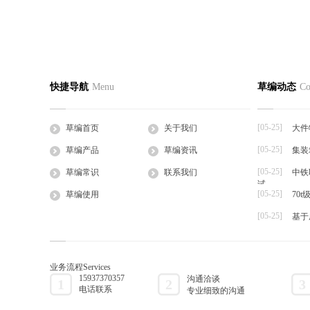
蛭诚养殖手把手教您快速制定日光温室
香菜反季
草编首页
关于我们
草编产
快捷导航
Menu
草编动态
Co
2016-05-27
2016-05-27
公司简介
企业文化
草支垫
日光温室是靠太阳的热辐射来获得热量的，夜
一、品种选
工程帘
间的热量也主要依...
湿热、耐病、
[05-25]
草编首页
关于我们
大件
草棒
[05-25]
草编产品
草编资讯
集装
大棚草
[05-25]
草袋
草编常识
联系我们
中铁
试
草绳
[05-25]
草编使用
70
草片
[05-25]
基于
草把子
业务流程
Services
15937370357
沟通洽谈
1
2
3
电话联系
专业细致的沟通