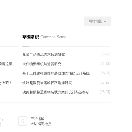
网站地图
我们
其他
草编常识
Common Sense
[05-25]
禽蛋产品物流需求预测研究
[05-25]
读看这里。
大件物流组织与运营研究
[05-25]
基于三维建模原理的装载加固辅助设计系统
[05-25]
您收藏！
铁路超限货物运输径路选择研究
[05-25]
铁路超限超重货物装载方案的设计与选择研
量，
产品运输
6
货
送达指定地点