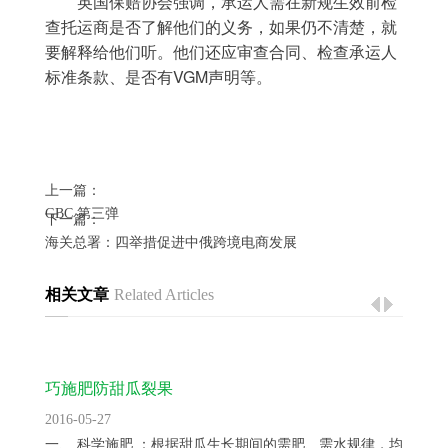
	英国保赔协会强调，承运人需在新规生效前检
查托运商是否了解他们的义务，如果仍不清楚，就
要解释给他们听。他们还应审查合同、检查承运人
标准条款、是否有VGM声明等。
上一篇：
GBC 第三弹
下一篇：
海关总署：四举措促进中俄跨境电商发展
相关文章
Related Articles
巧施肥防甜瓜裂果
2016-05-27
一、 科学施肥 ：根据甜瓜生长期间的需肥、需水规律，均衡供...