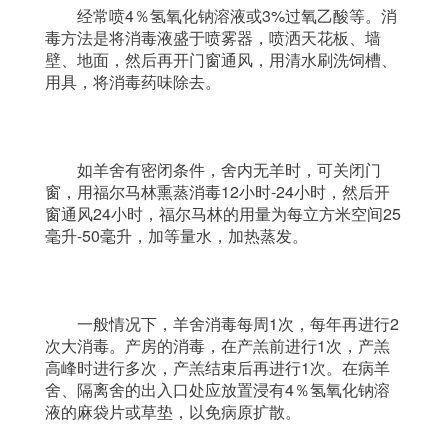
	经常喷4％氢氧化钠溶液或3%过氧乙酸等。消
毒方法是将消毒液盛于喷雾器，喷洒天花板、墙
壁、地面，然后再开门窗通风，用清水刷洗饲槽、
用具，将消毒药味除去。
	如羊舍有密闭条件，舍内无羊时，可关闭门
窗，用福尔马林熏蒸消毒12小时-24小时，然后开
窗通风24小时，福尔马林的用量为每立方米空间25
毫升-50毫升，加等量水，加热蒸发。
	一般情况下，羊舍消毒每周1次，每年再进行2
次大消毒。产房的消毒，在产羔前进行1次，产羔
高峰时进行多次，产羔结束后再进行1次。在病羊
舍、隔离舍的出入口处应放置浸有4％氢氧化钠溶
液的麻袋片或草垫，以免病原扩散。