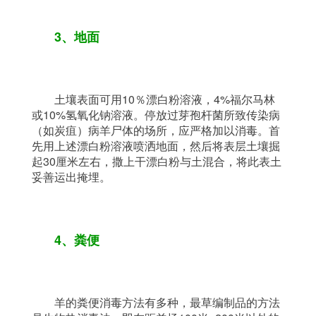
3、地面
	土壤表面可用10％漂白粉溶液，4%福尔马林
或10%氢氧化钠溶液。停放过芽孢杆菌所致传染病
（如炭疽）病羊尸体的场所，应严格加以消毒。首
先用上述漂白粉溶液喷洒地面，然后将表层土壤掘
起30厘米左右，撒上干漂白粉与土混合，将此表土
妥善运出掩埋。
4、粪便
	羊的粪便消毒方法有多种，最草编制品的方法