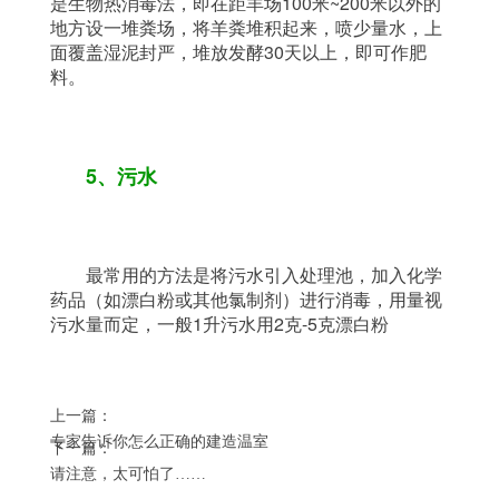
是生物热消毒法，即在距羊场100米~200米以外的
地方设一堆粪场，将羊粪堆积起来，喷少量水，上
面覆盖湿泥封严，堆放发酵30天以上，即可作肥
料。
5、污水
	最常用的方法是将污水引入处理池，加入化学
药品（如漂白粉或其他氯制剂）进行消毒，用量视
污水量而定，一般1升污水用2克-5克漂白粉
上一篇：
专家告诉你怎么正确的建造温室
下一篇：
请注意，太可怕了……