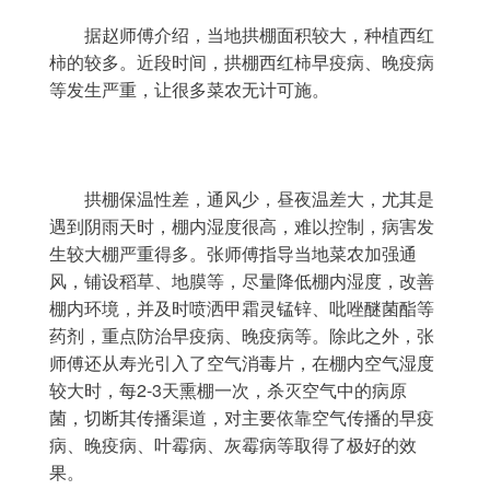
	据赵师傅介绍，当地拱棚面积较大，种植西红
柿的较多。近段时间，拱棚西红柿早疫病、晚疫病
等发生严重，让很多菜农无计可施。
	拱棚保温性差，通风少，昼夜温差大，尤其是
遇到阴雨天时，棚内湿度很高，难以控制，病害发
生较大棚严重得多。张师傅指导当地菜农加强通
风，铺设稻草、地膜等，尽量降低棚内湿度，改善
棚内环境，并及时喷洒甲霜灵锰锌、吡唑醚菌酯等
药剂，重点防治早疫病、晚疫病等。除此之外，张
师傅还从寿光引入了空气消毒片，在棚内空气湿度
较大时，每2-3天熏棚一次，杀灭空气中的病原
菌，切断其传播渠道，对主要依靠空气传播的早疫
病、晚疫病、叶霉病、灰霉病等取得了极好的效
果。