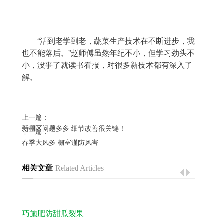
	“活到老学到老，蔬菜生产技术在不断进步，我
也不能落后。”赵师傅虽然年纪不小，但学习劲头不
小，没事了就读书看报，对很多新技术都有深入了
解。
上一篇：
新棚区问题多多 细节改善很关键！
下一篇：
春季大风多 棚室谨防风害
相关文章
Related Articles
巧施肥防甜瓜裂果