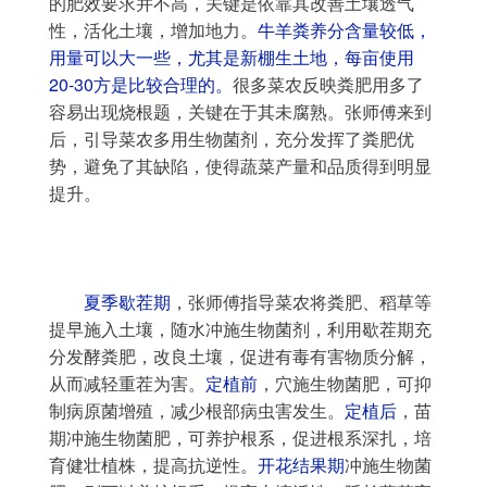
的肥效要求并不高，关键是依靠其改善土壤透气
性，活化土壤，增加地力。
牛羊粪养分含量较低，
用量可以大一些，尤其是新棚生土地，每亩使用
20-30方是比较合理的。
很多菜农反映粪肥用多了
容易出现烧根题，关键在于其未腐熟。张师傅来到
后，引导菜农多用生物菌剂，充分发挥了粪肥优
势，避免了其缺陷，使得蔬菜产量和品质得到明显
提升。
夏季歇茬期
，张师傅指导菜农将粪肥、稻草等
提早施入土壤，随水冲施生物菌剂，利用歇茬期充
分发酵粪肥，改良土壤，促进有毒有害物质分解，
从而减轻重茬为害。
定植前
，穴施生物菌肥，可抑
制病原菌增殖，减少根部病虫害发生。
定植后
，苗
期冲施生物菌肥，可养护根系，促进根系深扎，培
育健壮植株，提高抗逆性。
开花结果期
冲施生物菌