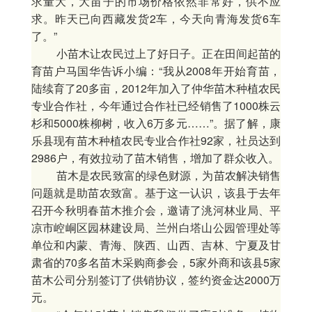
求量大，大苗子的市场价格依然非常好，供不应
求。昨天已向西藏发货2车，今天向青海发货6车
了。”
小苗木让农民过上了好日子。正在田间起苗的
育苗户马国华告诉小编：“我从2008年开始育苗，
陆续育了20多亩，2012年加入了仲华苗木种植农民
专业合作社，今年通过合作社已经销售了1000株云
杉和5000株柳树，收入6万多元……”。据了解，康
乐县现有苗木种植农民专业合作社92家，社员达到
2986户，有效拉动了苗木销售，增加了群众收入。
苗木是农民致富的绿色财源，为苗农解决销售
问题就是助苗农致富。基于这一认识，该县于去年
召开今秋明春苗木推介会，邀请了洮河林业局、平
凉市崆峒区园林建设局、兰州白塔山公园管理处等
单位和内蒙、青海、陕西、山西、吉林、宁夏及甘
肃省的70多名苗木采购商参会，5家外商和该县5家
苗木公司分别签订了供销协议，签约资金达2000万
元。