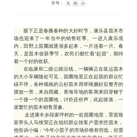
字号：
大
中
小
眼下正是春播春种的大好时节，康乐县苗木市
场也迎来了一年当中的销售旺季。一进入康乐境
内，田野上苗圃就逐渐多起来，一片连着一片。春
天，是苗木收获季节，农民们都忙着“起苗”，期待
着一个好的收获。
在临康和二级公路沿线，一辆辆正在装运苗木
的大小车辆随处可见，苗圃地里正在起苗的群众忙
碌不停，各种规格的云杉苗木用草绳捆好后整齐的
摆放一旁，来自西藏、青海等地的客商来回穿梭于
一个接一个的苗圃地，讨价还价声，此起彼落，一
派繁忙的苗木销售景象。
走进康丰乡段家坪村的一处苗圃地里，育苗致
富带头人马维荣正在组织群众按客户需求挖苗木，
他告诉小编：“今年小苗子的市场价格有些低，但需