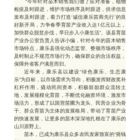
“今年针对苗木销售我们做了应对准备，植物
检疫及时跟进，维护市场秩序及时跟进，供求信息
发布及时跟进，着力打造‘诚信康乐苗商先行’的良
好新开局，力争春季育苗产业收入达1亿元以上，
加快群众脱贫步伐，早日步入小康生活”。该县育苗
产业办公室负责人告诉小编，针对今年的苗木销售
市场特点，康乐县强化动态监管、整顿市场秩序，
及时制止不规范市场行为，确保群众的合法权益，
保障外省客户满意而归。
近年来，康乐县以建设“绿色康乐、生态康
乐”为目标，以市场需求为导向，积极发挥财政奖补
杠杆作用，撬动民间资本，积极鼓励群众流转土
地，发展规模化育苗，不断优化融资环境，激发市
场活力，形成了以国营苗圃为龙头、民营企业为骨
干、群众育苗为主体的发展格局，带动了育苗产业
的快速发展，让更多的苗木深深地扎根在了康乐的
山川原野上。
苗木，已成为康乐县众多农民发家致富的“摇钱