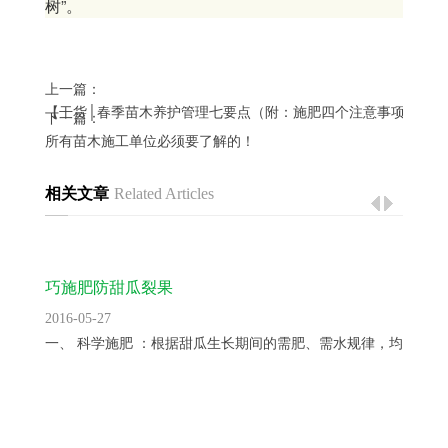
树”。
上一篇：
【干货│春季苗木养护管理七要点（附：施肥四个注意事项）】
下一篇：
所有苗木施工单位必须要了解的！
相关文章
Related Articles
巧施肥防甜瓜裂果
2016-05-27
一、 科学施肥 ：根据甜瓜生长期间的需肥、需水规律，均衡供...