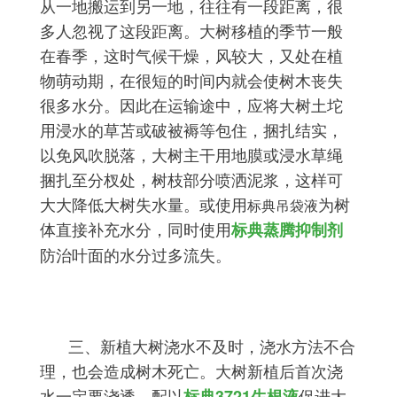
从一地搬运到另一地，往往有一段距离，很
多人忽视了这段距离。大树移植的季节一般
在春季，这时气候干燥，风较大，又处在植
物萌动期，在很短的时间内就会使树木丧失
很多水分。因此在运输途中，应将大树土坨
用浸水的草苫或破被褥等包住，捆扎结实，
以免风吹脱落，大树主干用地膜或浸水草绳
捆扎至分杈处，树枝部分喷洒泥浆，这样可
大大降低大树失水量。或使用
为树
标典吊袋液
体直接补充水分，同时使用
标典蒸腾抑制剂
防治叶面的水分过多流失。
三、新植大树浇水不及时，浇水方法不合
理，也会造成树木死亡。大树新植后首次浇
水一定要浇透，配以
促进
大
标典3721生根液