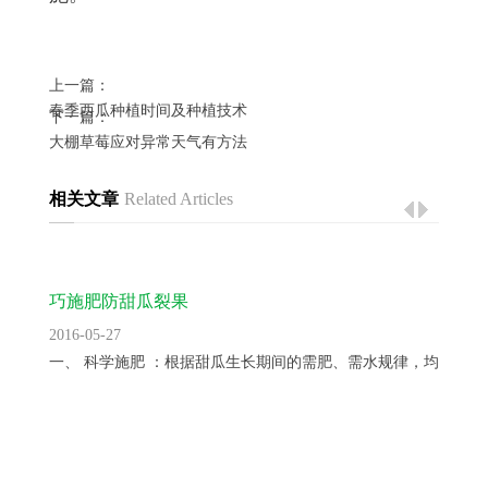
上一篇：
春季西瓜种植时间及种植技术
下一篇：
大棚草莓应对异常天气有方法
相关文章
Related Articles
巧施肥防甜瓜裂果
2016-05-27
一、 科学施肥 ：根据甜瓜生长期间的需肥、需水规律，均衡供...