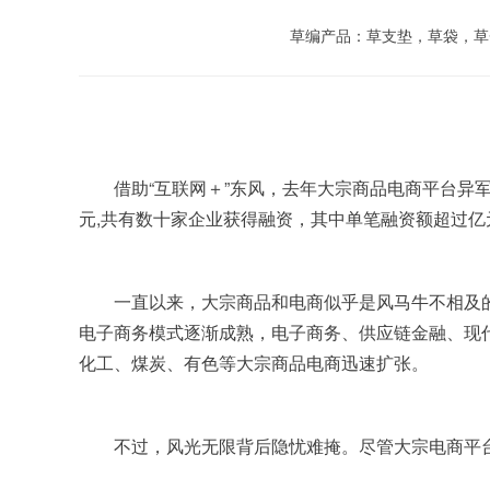
草编产品：草支垫，草袋，草
	借助“互联网＋”东风，去年大宗商品电商平台异军突起，各路资本竞相进入这一领域。据大宗商品电商圈估算，2015年我国大宗商品B2B电商累计融资额度超过28亿
元,共有数十家企业获得融资，其中单笔融资额超过亿
	一直以来，大宗商品和电商似乎是风马牛不相及的两个概念。然而自2012年起，大宗商品领域迈入产能过剩时代，市场也由卖方市场转为买方市场。与此同时，随着
电子商务模式逐渐成熟，电子商务、供应链金融、现
化工、煤炭、有色等大宗商品电商迅速扩张。
	不过，风光无限背后隐忧难掩。尽管大宗电商