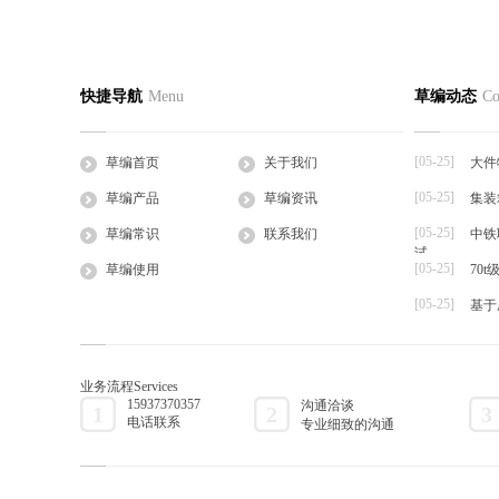
蛭诚养殖手把手教您快速制定日光温室
香菜反季
草编首页
关于我们
草编产
快捷导航
Menu
草编动态
Co
2016-05-27
2016-05-27
公司简介
企业文化
草支垫
日光温室是靠太阳的热辐射来获得热量的，夜
一、品种选
工程帘
间的热量也主要依...
湿热、耐病、
[05-25]
草编首页
关于我们
大件
草棒
[05-25]
草编产品
草编资讯
集装
大棚草
[05-25]
草袋
草编常识
联系我们
中铁
试
草绳
[05-25]
草编使用
70
草片
[05-25]
基于
草把子
业务流程
Services
15937370357
沟通洽谈
1
2
3
电话联系
专业细致的沟通