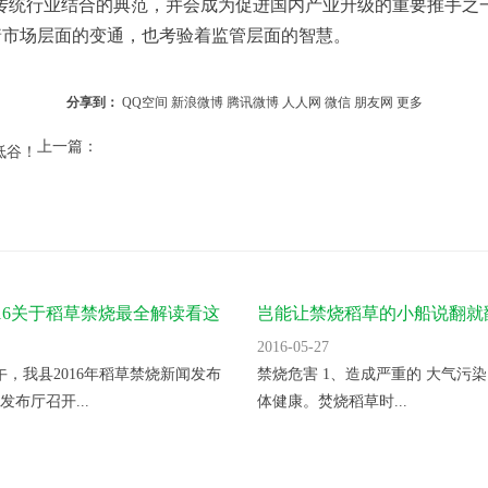
着市场层面的变通，也考验着监管层面的智慧。
分享到：
QQ空间
新浪微博
腾讯微博
人人网
微信
朋友网
更多
上一篇：
低谷！
016关于稻草禁烧最全解读看这
岂能让禁烧稻草的小船说翻就
2016-05-27
上午，我县2016年稻草禁烧新闻发布
禁烧危害 1、造成严重的 大气污染
发布厅召开...
体健康。焚烧稻草时...