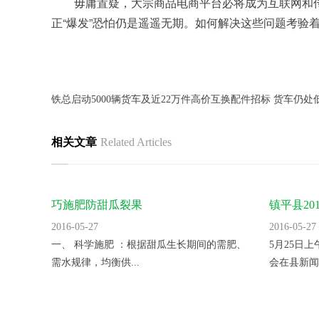
	毋庸置疑，大宗商品电商平台必将成为互联网和传统行业结合的典范，并会成为促进国内产业升级的重要推手之一。但是，上述难题如果无法得到解决，这一领域的真
正“爆发”恐怕仍是遥遥无期。如何解决这些问题考验
铁总启动5000辆货车及近22万件高价互换配件招标 货车仍处
相关文章
Related Articles
巧施肥防甜瓜裂果
镇平县2
里。
2016-05-27
2016-05-27
一、 科学施肥 ：根据甜瓜生长期间的需肥、
5月25日
需水规律，均衡供...
会在县新闻