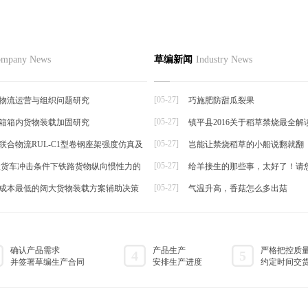
节如何栽培
品
草编资讯
草编知识
联系
mpany News
草编新闻
Industry News
草编动态
择夏秋反季节栽培香菜，宜选用耐
草编新闻
抗逆...
[05-27]
物流运营与组织问题研究
巧施肥防甜瓜裂果
[05-27]
箱箱内货物装载加固研究
镇平县2016关于稻草禁烧最全解
帘
[05-27]
联合物流RUL-C1型卷钢座架强度仿真及
岂能让禁烧稻草的小船说翻就翻
[05-27]
t级货车冲击条件下铁路货物纵向惯性力的
给羊接生的那些事，太好了！请
[05-27]
成本最低的阔大货物装载方案辅助决策
气温升高，香菇怎么多出菇
确认产品需求
产品生产
严格把控质
4
5
并签署草编生产合同
安排生产进度
约定时间交