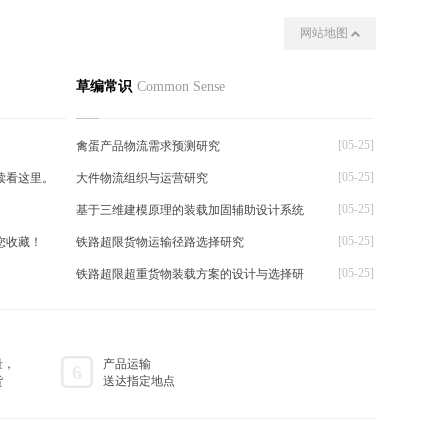
网站地图
我们
其他
草编常识
Common Sense
[05-25]
禽蛋产品物流需求预测研究
[05-25]
读看这里。
大件物流组织与运营研究
[05-25]
基于三维建模原理的装载加固辅助设计系统
[05-25]
您收藏！
铁路超限货物运输径路选择研究
[05-25]
铁路超限超重货物装载方案的设计与选择研
量，
产品运输
6
货
送达指定地点