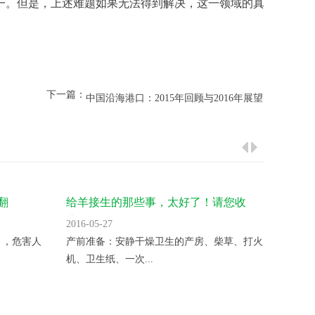
下一篇：
中国沿海港口：2015年回顾与2016年展望
翻
给羊接生的那些事，太好了！请您收
气温升
藏！
2016-05-27
2016-05
 ，危害人
产前准备：安静干燥卫生的产房、柴草、打火
变温催
机、卫生纸、一次...
夜晚揭开