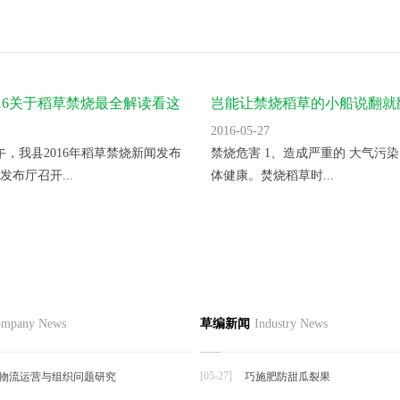
016关于稻草禁烧最全解读看这
岂能让禁烧稻草的小船说翻就
2016-05-27
上午，我县2016年稻草禁烧新闻发布
禁烧危害 1、造成严重的 大气污染
发布厅召开...
体健康。焚烧稻草时...
节如何栽培
品
草编资讯
草编知识
联系
mpany News
草编新闻
Industry News
草编动态
择夏秋反季节栽培香菜，宜选用耐
草编新闻
抗逆...
[05-27]
物流运营与组织问题研究
巧施肥防甜瓜裂果