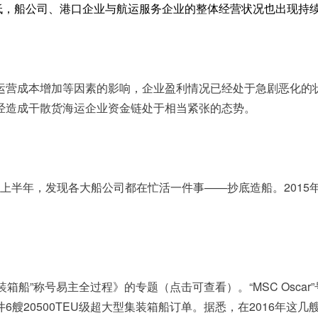
来新低，船公司、港口企业与航运服务企业的整体经营状况也出现持
运营成本增加等因素的影响，企业盈利情况已经处于急剧恶化的状
经造成干散货海运企业资金链处于相当紧张的态势。
5年上半年，发现各大船公司都在忙活一件事——抄底造船。
201
装箱船”称号易主全过程》的专题（
点击可查看
）。“MSC Os
20500TEU级超大型集装箱船订单。据悉，在2016年这几艘