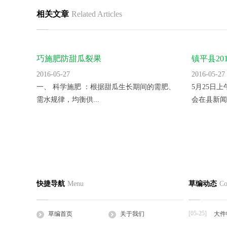
相关文章
Related Articles
巧施肥防甜瓜裂果
镇平县2
里。
2016-05-27
2016-05-27
一、 科学施肥 ：根据甜瓜生长期间的需肥、
5月25日
需水规律，均衡供...
会在县新闻
蛭诚养殖手把手教您快速制定日光温室
香菜反季
草编首页
关于我们
草编产
快捷导航
Menu
草编动态
Co
2016-05-27
2016-05-27
公司简介
企业文化
草支垫
日光温室是靠太阳的热辐射来获得热量的，夜
一、品种选
工程帘
间的热量也主要依...
湿热、耐病、
[05-25]
草编首页
关于我们
大件
草棒