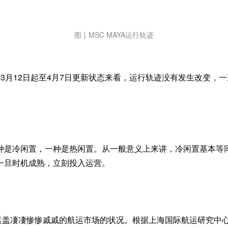
图丨MSC MAYA运行轨迹
轨迹，从3月12日起至4月7日更新状态来看，运行轨迹没有发生改
种是冷闲置，一种是热闲置。从一般意义上来讲，冷闲置基本等同
一旦时机成熟，立刻投入运营。
毫不能遮盖凄凄惨惨戚戚的航运市场的状况。根据上海国际航运研究中