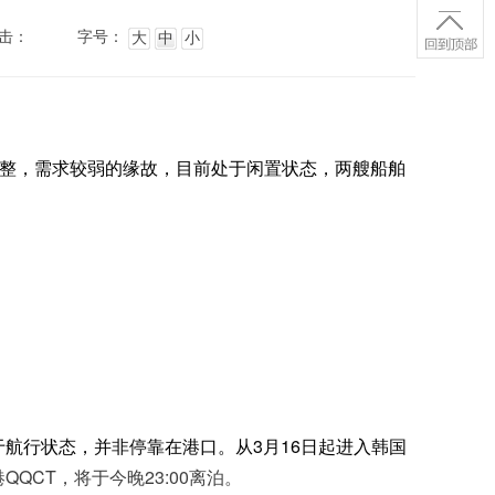
击：
字号：
大
中
小
a”由于航线调整，需求较弱的缘故，目前处于闲置状态，两艘船舶
日处于航行状态，并非停靠在港口。从3月16日起进入韩国
QQCT，将于今晚23:00离泊。