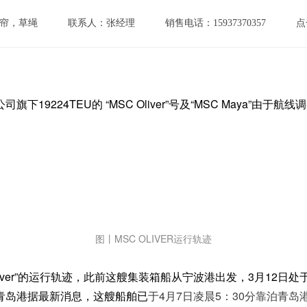
帘，草绳
联系人：张经理
销售电话：15937370357
点
公司旗下19224TEU的 “MSC Oliver”号及“MSC May
图丨MSC OLIVER运行轨迹
Oliver”的运行轨迹，此前这艘集装箱船从宁波港出发，3月12
青岛港据最新消息，这艘船舶已
于4月7日凌晨5：30分靠泊青岛港