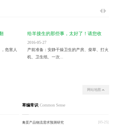
翻
给羊接生的那些事，太好了！请您收
气温升
藏！
2016-05-27
2016-05
 ，危害人
产前准备：安静干燥卫生的产房、柴草、打火
变温催
机、卫生纸、一次...
夜晚揭开
网站地图
我们
其他
草编常识
Common Sense
[05-25]
禽蛋产品物流需求预测研究