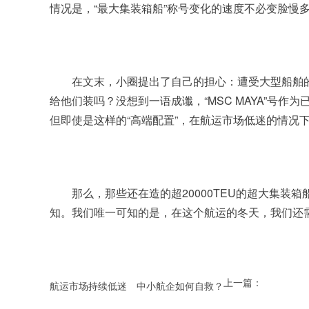
情况是，“最大集装箱船”称号变化的速度不必变脸慢
	在文末，小圈提出了自己的担心：遭受大型船舶的冲击，港口将迎来软硬件设施的全面挑战，而更让人担心的是，船大了，港口软硬件设施提升了，但是有那么多货物
给他们装吗？没想到一语成谶，“MSC MAYA”
但即使是这样的“高端配置”，在航运市场低迷的情况
	那么，那些还在造的超20000TEU的超大集装箱船又将是何种命运呢？是推迟接船时间，还是降价接船，抑或是更改造船合同，或者是正常投运再闲置，我们都不得而
知。我们唯一可知的是，在这个航运的冬天，我们还
上一篇：
航运市场持续低迷 中小航企如何自救？