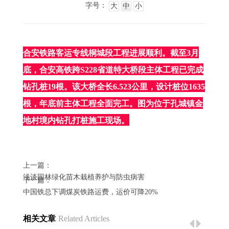
字号：
大
中
小
合安铁路客运专线桐城段工程进展顺利。截至3月
底，合安高铁跨S228省道特大桥段主体工程已完成
钻孔桩19根。该大桥全长6.523公里，设计桩位1635
根，年底前主体工程全面完工。图为位于孔城镇金
地村境内钻孔打桩施工现场。
上一篇：
浅谈园林绿化苗木栽植养护与防虫病害
下一篇：
中国铁总下调煤炭铁路运费，运价可降20%
相关文章
Related Articles