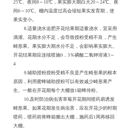
25℃、夜间8～10℃，果实膨大期白天20～24℃、夜
间6～10℃。棚内温度过高会缩短果实发育期，使
果实变小。
8.适量浇水追肥开花结果期适量浇水，宜采用
滴灌。花期水分不足，会导致授粉受精不良，产生
畸形果。果实膨大期水分不足，会影响果实膨大。
开花结果期应连续喷施0．3％磷酸二氢钾溶液3～
4
9.辅助授粉授粉受精不良是产生畸形果的根本
原因，利用蜜蜂辅助授粉可以有效减少畸形果产
生。一般在开花期每个大棚放1箱蜂传粉。
10.及时防治病虫害草莓开花期间喷药易诱发
畸形果。如果花期发生病虫害，应在开花少的时期
喷药，喷药前将蜂箱搬出大棚，施药后1周再移回
大棚。