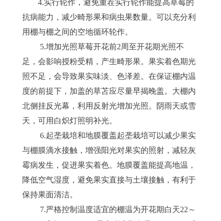
4.实行轮作，避免重茬实行轮作能提高草莓的
抗病能力，减少畸形果和病虫果数量。可以充分利
用棚与棚之间的空地循环轮作。
5.增加光照草莓开花前2周至开花期光照不
足，会影响授粉受精，产生畸形果。果实着色期光
照不足，会导致果实味淡、色泽差。在保证棚内温
度的前提下，加盖的草苫应尽量早揭晚盖。大棚内
北侧挂反光幕，利用反射光增加光照。阴雨天或雪
天，可用白炽灯照明补光。
6.起垄栽培和地膜覆盖起垄栽培可以减少果实
与棚膜滴水接触，增强阳光对果实的照射，减轻灰
霉病发生，促进果实着色。地膜覆盖能提高地温，
降低空气湿度，避免果实直接与土壤接触，有利于
保持果面清洁。
7.严格控制温度适宜的棚温为开花期白天22～