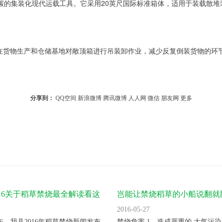
碳的集装化现代运载工具。它采用20英尺国际标准箱体，适用于装载散
在货物生产和仓储基地对敞顶箱进行吊装卸作业，减少反复倒装货物的环节
分享到：
QQ空间
新浪微博
腾讯微博
人人网
微信
朋友网
更多
：
016关于稻草禁烧最全解读看这
岂能让禁烧稻草的小船说翻就
2016-05-27
上午，我县2016年稻草禁烧新闻发布
禁烧危害 1、造成严重的 大气污染