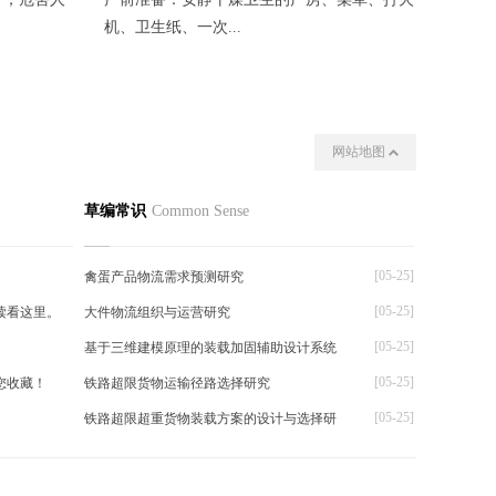
机、卫生纸、一次...
夜晚揭开
网站地图
我们
其他
草编常识
Common Sense
[05-25]
禽蛋产品物流需求预测研究
[05-25]
读看这里。
大件物流组织与运营研究
[05-25]
基于三维建模原理的装载加固辅助设计系统
[05-25]
您收藏！
铁路超限货物运输径路选择研究
[05-25]
铁路超限超重货物装载方案的设计与选择研