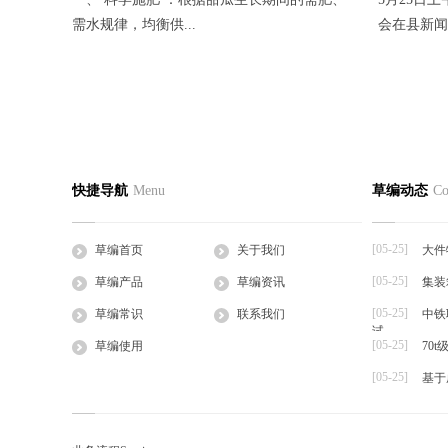
需水规律，均衡供...
会在县新闻
蛭诚养殖手把手教您快速制定日光温室
香菜反季
草编首页
关于我们
草编产
快捷导航
Menu
草编动态
Co
2016-05-27
2016-05-27
公司简介
企业文化
草支垫
日光温室是靠太阳的热辐射来获得热量的，夜
一、品种选
工程帘
间的热量也主要依...
湿热、耐病、
[05-25]
草编首页
关于我们
大件
草棒
[05-25]
草编产品
草编资讯
集装
大棚草
[05-25]
草袋
草编常识
联系我们
中铁
试
草绳
[05-25]
草编使用
70
草片
[05-25]
基于
草把子