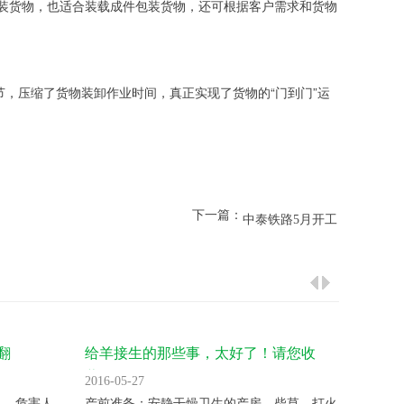
堆装货物，也适合装载成件包装货物，还可根据客户需求和货物
，压缩了货物装卸作业时间，真正实现了货物的“门到门”运
下一篇：
中泰铁路5月开工
翻
给羊接生的那些事，太好了！请您收
气温升
藏！
2016-05-27
2016-05
 ，危害人
产前准备：安静干燥卫生的产房、柴草、打火
变温催