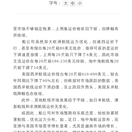
字号：
大
中
小
受市场不够稳定拖累，上周集运价格依旧下探，但降幅有
所收缩。
船公司虽然加大欧洲航线运力优化，但难挡运价下
行，甚至有报出每20尺箱80美元低价，值得可喜的是运价
下调速度放缓，
上
周每20尺箱只下降了6美元，因此市场
主流运价在每20尺箱186-230美元徘徊。地中海航线每20
尺箱下调了10美元。
美国西岸航线运价报出每20尺箱610-690美元，较去
年同期比下降了60%左右，但根据对市场跟踪的数据，美
国西岸航线运价下滑趋缓，呈止跌回升势头，美国东岸航
线降幅也在收缩。
此外，其他航线市场发展趋于平稳，如日本航线、澳
新航线和非洲航线运价无变化。
或因此，船公司对市场预期持乐观态度，纷纷加紧部
署航线，优化运力分布。如，近日，地中海航运宣布，应
亚洲与美国市场需求增长显著，尤其是越南市场的增长，