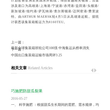
计划改善亚洲至美国东岸航线，增挂靠越南头顿港，沿途
涉及港口为高雄港/上海港/宁波港/赤湾港/盐田港/头顿港/
新加坡港/纽约港/萨瓦纳港/查尔斯顿港/迈阿密港/费里波
特。由ARTHUR MAERSK轮4月5日从高雄港起航。据统
计获悉该集装箱船运力为8160TEU。
上一篇：
最新全球集装箱班轮公司100强 中海集运从榜单消失
下一篇：
中国出口集装箱运输市场周评3.25
相关文章
Related Articles
巧施肥防甜瓜裂果
2016-05-27
一、 科学施肥 ：根据甜瓜生长期间的需肥、需水规律，均衡供...