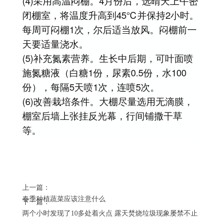
(4)采用高温闷棚。4月份后，选晴天上午密
闭棚室，将温度升高到45℃并保持2小时。
每周可闷棚1次，尔后适当放风。闷棚前一
天要适量浇水。
(5)补充氮素营养。生长中后期，可叶面喷
施氮糖液（白糖1份，尿素0.5份，水100
份），每隔5天喷1次，连喷5次。
(6)改善栽培条件。大棚尽量选用无滴膜，
棚室后墙上张挂反光幕，行间铺撒干草
等。
上一篇：
春季种植蔬菜应该注意什么
下一篇：
两个小时发现了10多处着火点 露天焚烧垃圾现象屡禁不止