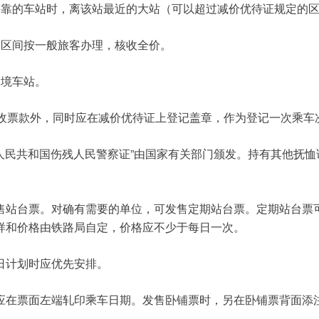
停靠的车站时，离该站最近的大站（可以超过减价优待证规定的
过区间按一般旅客办理，核收全价。
边境车站。
收票款外，同时应在减价优待证上登记盖章，作为登记一次乘车
”
人民共和国伤残人民警察证
由国家有关部门颁发。持有其他抚恤
售站台票。对确有需要的单位，可发售定期站台票。定期站台票
样和价格由铁路局自定，价格应不少于每日一次。
日计划时应优先安排。
应在票面左端轧印乘车日期。发售卧铺票时，另在卧铺票背面添