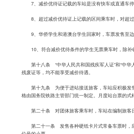
	7
、减价优待证记载的车站是没有快车或直通车
	8
、超过减价优待证上记载的区间乘车时，对超
	9
、华侨学生和港澳台学生回家时，车票发售至
	10
、符合减价优待条件的学生无票乘车时，除补
“
”
“
第十八条　
中华人民共和国残疾军人证
和
中华
残废证等，均不能享受减价待遇。
第十九条　为便于进站接送旅客，车站应积极发
格由国务院铁路主管部门统一制定。月度站台票的式
第二十条　对团体旅客乘车时，车站在编制旅客
第二十一条　发售各种硬纸卡片式常备车票时，
位号的小票。