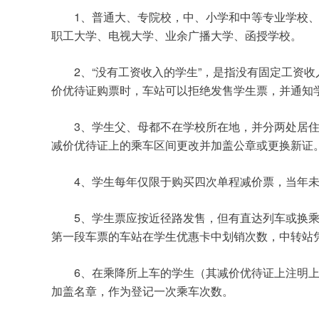
	1
、普通大、专院校，中、小学和中等专业学校
职工大学、电视大学、业余广播大学、函授学校。
	2
“
”
、
没有工资收入的学生
，是指没有固定工资收
价优待证购票时，车站可以拒绝发售学生票，并通知
	3
、学生父、母都不在学校所在地，并分两处居
减价优待证上的乘车区间更改并加盖公章或更换新证
	4
、学生每年仅限于购买四次单程减价票，当年
	5
、学生票应按近径路发售，但有直达列车或换
第一段车票的车站在学生优惠卡中划销次数，中转站
	6
、在乘降所上车的学生（其减价优待证上注明
加盖名章，作为登记一次乘车次数。