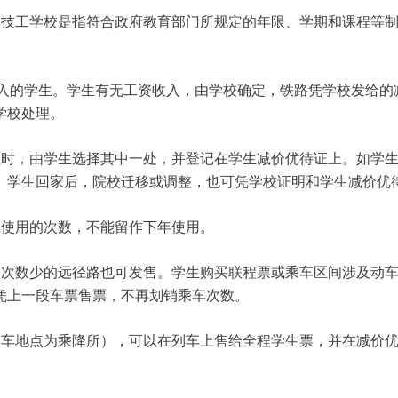
、技工学校是指符合政府教育部门所规定的年限、学期和课程等
入的学生。学生有无工资收入，由学校确定，铁路凭学校发给的
学校处理。
住时，由学生选择其中一处，并登记在学生减价优待证上。如学
。学生回家后，院校迁移或调整，也可凭学校证明和学生减价优
未使用的次数，不能留作下年使用。
乘次数少的远径路也可发售。学生购买联程票或乘车区间涉及动
凭上一段车票售票，不再划销乘车次数。
上车地点为乘降所），可以在列车上售给全程学生票，并在减价