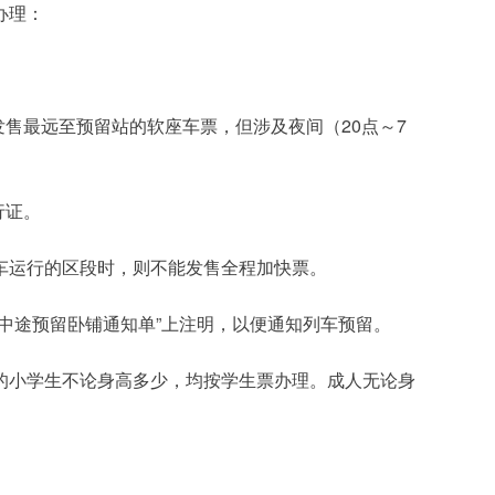
办理：
20
7
发售最远至预留站的软座车票，但涉及夜间（
点～
行证。
车运行的区段时，则不能发售全程加快票。
”
中途预留卧铺通知单
上注明，以便通知列车预留。
的小学生不论身高多少，均按学生票办理。成人无论身