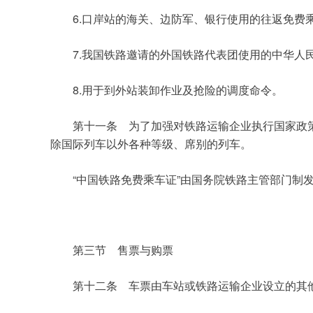
	6.
口岸站的海关、边防军、银行使用的往返免费
	7.
我国铁路邀请的外国铁路代表团使用的中华人
	8.
用于到外站装卸作业及抢险的调度命令。
第十一条　为了加强对铁路运输企业执行国家政
除国际列车以外各种等级、席别的列车。
	“
”
中国铁路免费乘车证
由国务院铁路主管部门制
第三节　售票与购票
第十二条　车票由车站或铁路运输企业设立的其