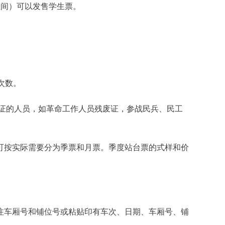
区间）可以发售学生票。
次数。
证的人员，如革命工作人员残废证，参战民兵、民工
可按实际需要分为季票和月票。季度站台票的式样和价
注车厢号和铺位号或粘贴印有车次、日期、车厢号、铺