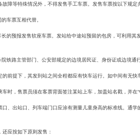
备故障等特殊情况外，不得发售手工车票。发售车票按以下规定
同的车票互相代替。
车长的预报发售软座车票。发站给中途站预留的包房，可利用其
务院铁路主管部门、公安部规定的边境居民证、身份证或边境通
定的前提下，其发到站之间全程都应有快车运行。如中间有无快
“
乘车时，售票员须在客票背面签注某站上车，加盖站名戳，并在
票口、出站口、列车端门口应涂有测量儿童身高的标准线。通学
，还应按如下原则发售：