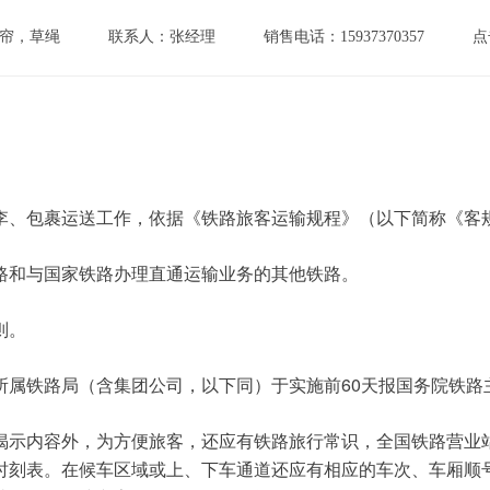
帘，草绳
联系人：张经理
销售电话：15937370357
点
李、包裹运送工作，依据《铁路旅客运输规程》（以下简称《客
路和与国家铁路办理直通运输业务的其他铁路。
则。
60
所属铁路局（含集团公司，以下同）于实施前
天报国务院铁路
揭示内容外，为方便旅客，还应有铁路旅行常识，全国铁路营业
时刻表。在候车区域或上、下车通道还应有相应的车次、车厢顺