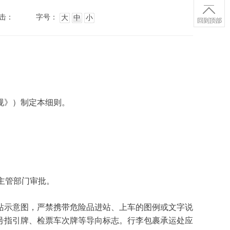
击：
字号：
大
中
小
规》）制定本细则。
主管部门审批。
站示意图，严禁携带危险品进站、上车的图例或文字说
号指引牌、检票车次牌等导向标志。行李包裹承运处应