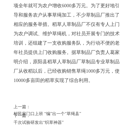
项全年就可为农户增收6000多万元。为了更好地引
导和服务农户从事草绳加工，不少草制品厂推出了
相应的服务举措。稻草人草制品厂不仅有专人上门
为农户调试、维护草绳机，对社员开展专门的技术
培训，还组建了一支收购服务队，为行动不便的老
年社员提供上门收购服务。据草制品厂负责人葛家
明介绍，原阳县稻草人草制品厂草制品专业草制品
厂从收稻以后，已经收购销售草绳1000多万元，使
10000多亩田的稻草实现了综合利用。
上一篇：
村民家门口上班 “编”出一个“草绳县”
下一篇：
千次试验研发出“织草神器”