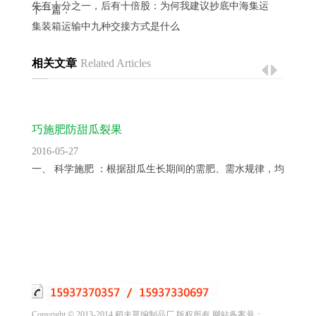
先有十分之一，后有十倍股：为何我建议抄底中海集运
下一篇：
集装箱运输中九种交接方式是什么
相关文章
Related Articles
巧施肥防甜瓜裂果
2016-05-27
一、 科学施肥 ：根据甜瓜生长期间的需肥、需水规律，均衡供...
Copyright © 2013-2014 稻夫草编制品厂 版权所有 网站备案号：