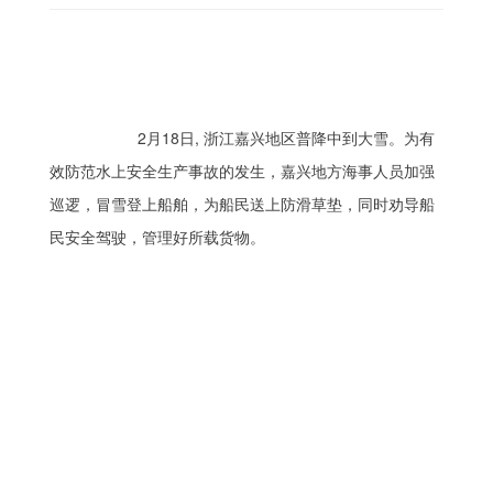
    2月18日, 浙江嘉兴地区普降中到大雪。为有
效防范水上安全生产事故的发生，嘉兴地方海事人员加强
巡逻，冒雪登上船舶，为船民送上防滑草垫，同时劝导船
民安全驾驶，管理好所载货物。