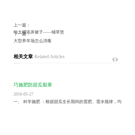
上一篇：
给大棚添床被子——铺草垫
下一篇：
大型养羊场怎么消毒
相关文章
Related Articles
巧施肥防甜瓜裂果
2016-05-27
一、 科学施肥 ：根据甜瓜生长期间的需肥、需水规律，均衡供...