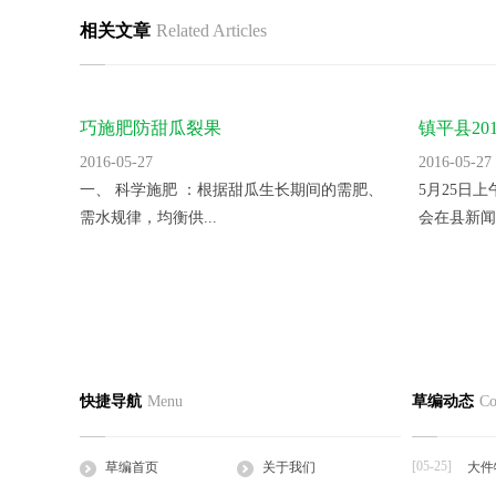
相关文章
Related Articles
巧施肥防甜瓜裂果
镇平县2
里。
2016-05-27
2016-05-27
一、 科学施肥 ：根据甜瓜生长期间的需肥、
5月25日
需水规律，均衡供...
会在县新闻
蛭诚养殖手把手教您快速制定日光温室
香菜反季
草编首页
关于我们
草编产
快捷导航
Menu
草编动态
Co
2016-05-27
2016-05-27
公司简介
企业文化
草支垫
日光温室是靠太阳的热辐射来获得热量的，夜
一、品种选
工程帘
间的热量也主要依...
湿热、耐病、
[05-25]
草编首页
关于我们
大件
草棒