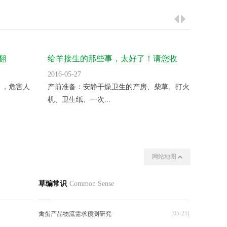
翻
给羊接生的那些事，太好了！请您收
气温升
藏！
2016-05-27
2016-05
 ，危害人
产前准备：安静干燥卫生的产房、柴草、打火
变温催
机、卫生纸、一次...
夜晚揭开
网站地图
我们
其他
草编常识
Common Sense
[05-25]
禽蛋产品物流需求预测研究