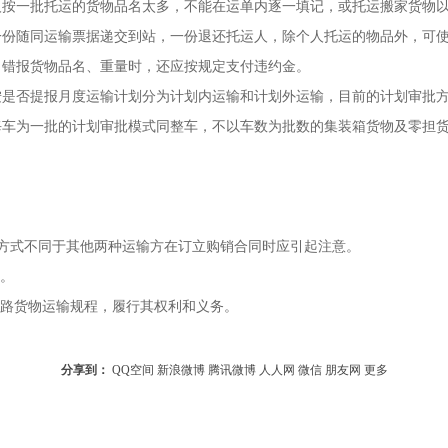
人按一批托运的货物品名太多，不能在运单内逐一填记，或托运搬家货物
一份随同运输票据递交到站，一份退还托运人，除个人托运的物品外，可
错报货物品名、重量时，还应按规定支付违约金。 
按是否提报月度运输计划分为计划内运输和计划外运输，目前的计划审批
车为一批的计划审批模式同整车，不以车数为批数的集装箱货物及零担货
算方式不同于其他两种运输方在订立购销合同时应引起注意。 
。 
铁路货物运输规程，履行其权利和义务。
分享到：
QQ空间
新浪微博
腾讯微博
人人网
微信
朋友网
更多