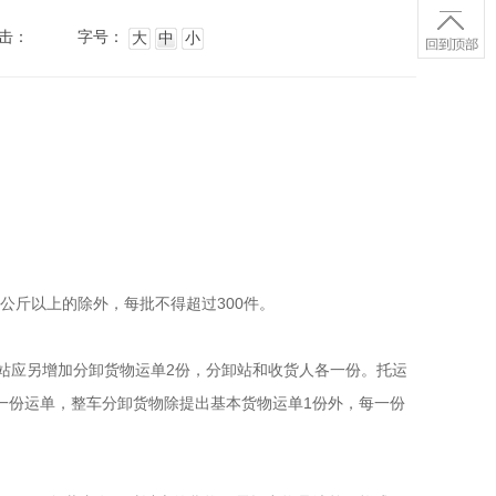
击：
字号：
大
中
小
斤以上的除外，每批不得超过300件。 
站应另增加分卸货物运单2份，分卸站和收货人各一份。托运
一份运单，整车分卸货物除提出基本货物运单1份外，每一份