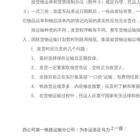
　　按货物运单和货票填制办法（附件３）规定办理，托运
３）一式三份，加盖车站承运日期戳后，一份由发站存查，
它物品运单和物品清单内的填记内容的真实性应负完全责任，
　　按运输种类的不同，发货程序略有不同。整车货物运输
入，国联货物运输计划暂时到路局报批。集装箱货物运输以每
　　f、发货时应注意的几个问题： 
　　1、 最好选择保价运输且足额投保。 
　　2、 发货一定要索取领货凭证，交给正当收货人。 
　　3、 全路目前正在实行集装箱“一口价”运输，包费用结
　　4、 铁路货运规章多，内容修改频繁，应及时了解和掌握
　　5、 在货物运输过程中，托运人应遵守国家有关法律和
上一篇：
四公司第一铁路运输分公司：为冬运添足马力