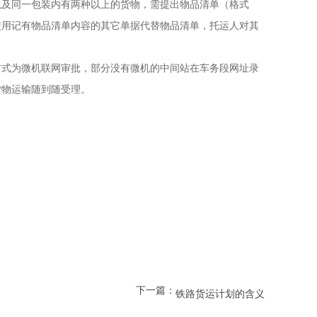
以及同一包装内有两种以上的货物，需提出物品清单（格式
使用记有物品清单内容的其它单据代替物品清单，托运人对其
方式为微机联网审批，部分没有微机的中间站在车务段网址录
物运输随到随受理。 
下一篇：
铁路货运计划的含义