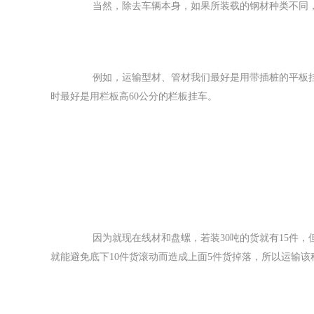
　　当然，除去车辆本身，如果所装载的钢材种类不同
　　例如，运输型材、管材我们最好是用带插桩的平板挂
时最好是用栏板高60公分的栏板挂车。
　　因为就现在线材和盘螺，若装30吨的货就有15件
就能避免底下10件货滚动而造成上面5件货掉落，所以运输