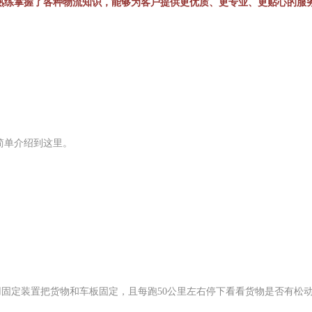
熟练掌握了各种物流知识，能够为客户提供更优质、更专业、更贴心的服
简单介绍到这里。
固定装置把货物和车板固定，且每跑50公里左右停下看看货物是否有松