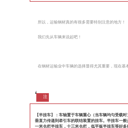
　　所以，运输钢材真的有很多需要特别注意的地方！
　　我们先从车辆来说起吧！
　　在钢材运输业中车辆的选择显得尤其重要，现在基
注
【
半挂车
】：
车轴置于车辆重心（当车辆均匀受载时
垂直力传递到牵引车的联结装置的挂车。半挂车一般
一米仓栏半挂车，十三米仓栏，低平板半挂车等好多