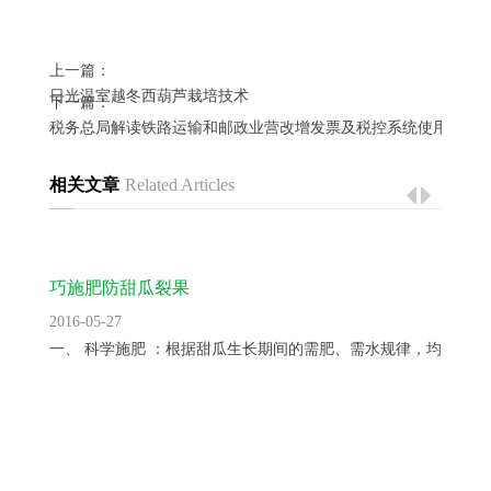
上一篇：
日光温室越冬西葫芦栽培技术
下一篇：
税务总局解读铁路运输和邮政业营改增发票及税控系统使用的公
相关文章
Related Articles
巧施肥防甜瓜裂果
2016-05-27
一、 科学施肥 ：根据甜瓜生长期间的需肥、需水规律，均衡供...