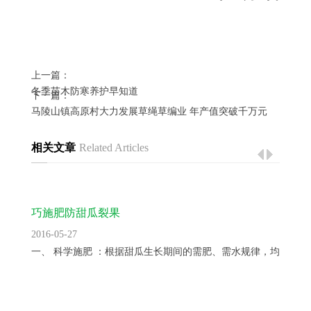
上一篇：
冬季苗木防寒养护早知道
下一篇：
马陵山镇高原村大力发展草绳草编业 年产值突破千万元
相关文章
Related Articles
巧施肥防甜瓜裂果
2016-05-27
一、 科学施肥 ：根据甜瓜生长期间的需肥、需水规律，均衡供...