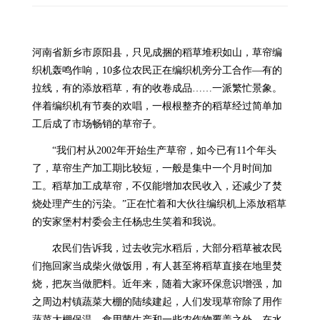
河南省新乡市原阳县，只见成捆的稻草堆积如山，草帘编
织机轰鸣作响，10多位农民正在编织机旁分工合作—有的
拉线，有的添放稻草，有的收卷成品……一派繁忙景象。
伴着编织机有节奏的欢唱，一根根整齐的稻草经过简单加
工后成了市场畅销的草帘子。
“我们村从2002年开始生产草帘，如今已有11个年头
了，草帘生产加工期比较短，一般是集中一个月时间加
工。稻草加工成草帘，不仅能增加农民收入，还减少了焚
烧处理产生的污染。”正在忙着和大伙往编织机上添放稻草
的安家堡村村委会主任杨忠生笑着和我说。
农民们告诉我，过去收完水稻后，大部分稻草被农民
们拖回家当成柴火做饭用，有人甚至将稻草直接在地里焚
烧，把灰当做肥料。近年来，随着大家环保意识增强，加
之周边村镇蔬菜大棚的陆续建起，人们发现草帘除了用作
蔬菜大棚保温、食用菌生产和一些农作物覆盖之外，在水