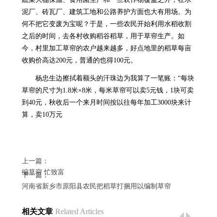
泥厂、砖瓦厂、建筑工地和公路养护方面也大有用场。为
何不把它变废为宝呢？于是，一些农民开始利用水稻收割
之后的时间，去各村收购稻谷稻草，用于草帘生产。如
今，村里加工草帘的农户越来越多，好点地里的稻草每亩
收购价高达200元，普通的也得100元。
杨忠生边擦拭着额头的汗珠边为我算了一笔账：“每块
草帘的尺寸为1.8米×8米，每米草帘可以卖5元钱，1块可卖
到40元，秋收后一个来月时间按以往每年加工3000块来计
算，卖10万元
上一篇：
编草帘 忙致富
下一篇：
河南省新乡市原阳县农民把稻草打捆用以编制草帘
相关文章
Related Articles