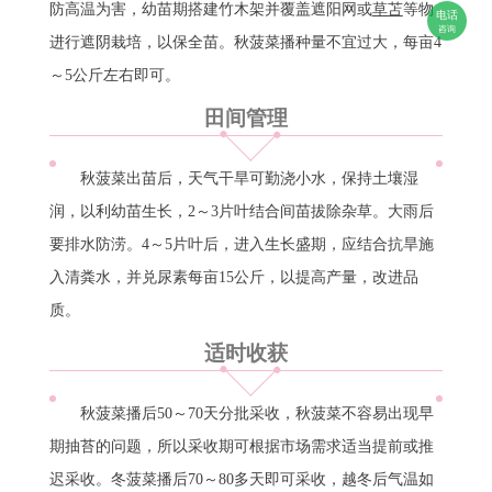
防高温为害，幼苗期搭建竹木架并覆盖遮阳网或
草苫
等物
电话
咨询
进行遮阴栽培，以保全苗。秋菠菜播种量不宜过大，每亩4
～5公斤左右即可。
田间管理
秋菠菜出苗后，天气干旱可勤浇小水，保持土壤湿
润，以利幼苗生长，2～3片叶结合间苗拔除杂草。大雨后
要排水防涝。4～5片叶后，进入生长盛期，应结合抗旱施
入清粪水，并兑尿素每亩15公斤，以提高产量，改进品
质。
适时收获
秋菠菜播后50～70天分批采收，秋菠菜不容易出现早
期抽苔的问题，所以采收期可根据市场需求适当提前或推
迟采收。冬菠菜播后70～80多天即可采收，越冬后气温如