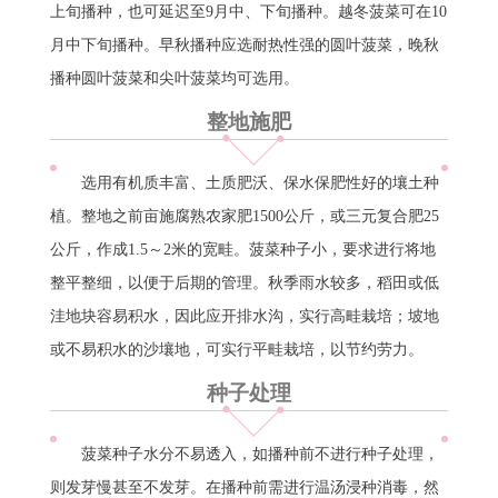
上旬播种，也可延迟至9月中、下旬播种。越冬菠菜可在10
月中下旬播种。早秋播种应选耐热性强的圆叶菠菜，晚秋
播种圆叶菠菜和尖叶菠菜均可选用。
整地施肥
选用有机质丰富、土质肥沃、保水保肥性好的壤土种
植。整地之前亩施腐熟农家肥1500公斤，或三元复合肥25
公斤，作成1.5～2米的宽畦。菠菜种子小，要求进行将地
整平整细，以便于后期的管理。秋季雨水较多，稻田或低
洼地块容易积水，因此应开排水沟，实行高畦栽培；坡地
或不易积水的沙壤地，可实行平畦栽培，以节约劳力。
种子处理
菠菜种子水分不易透入，如播种前不进行种子处理，
则发芽慢甚至不发芽。在播种前需进行温汤浸种消毒，然