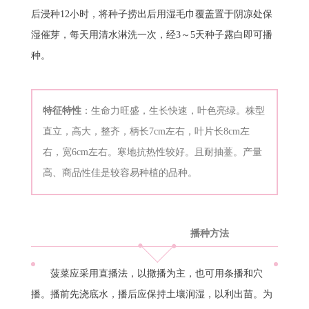
后浸种12小时，将种子捞出后用湿毛巾覆盖置于阴凉处保
湿催芽，每天用清水淋洗一次，经3～5天种子露白即可播
种。
特征特性
：生命力旺盛，生长快速，叶色亮绿。株型
直立，高大，整齐，柄长7cm左右，叶片长8cm左
右，宽6cm左右。寒地抗热性较好。且耐抽薹。产量
高、商品性佳是较容易种植的品种。
播种方法
菠菜应采用直播法，以撒播为主，也可用条播和穴
播。播前先浇底水，播后应保持土壤润湿，以利出苗。为