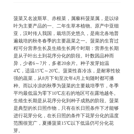
菠菜又名波斯草、赤根菜，属藜科菠菜属，是以绿
叶为主要产品的一、二年生草本植物。原产中亚细
亚，汉时传人我国，栽培历史悠久，是南北各地普
遍栽培的秋冬春季的主要蔬菜之一。菠菜的生育过
程可分营养生长及生殖生长两个时期：营养生长期
是从子叶出土到花序分化的阶段。叶数因品种而
异，少者6～7片，多者20余片。种子发芽始温
4℃，适温15℃～20℃。菠菜性喜冷冻，是耐寒性较
强的蔬菜，从8月下旬至次年4月上旬随时都可播
种。而以冷凉的秋季为菠菜的主要栽培季节，冬季
平均最低温为零下10℃左右的地区可在露地越冬。
生殖生长期是从花序分化到种子成熟的阶段。菠菜
是典型的长日照作物，只有在长日照条件下才能够
进行花芽分化，在长日照的条件下花芽分化的温度
范围很宽广，夏播菠菜15℃以下低温仍可分化花
芽。