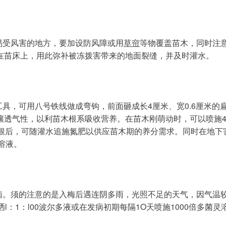
易受风害的地方，要加设防风障或用
草帘
等物覆盖苗木，同时注
在苗床上，用此弥补被冻拨害带来的地面裂缝，并及时灌水。
具，可用八号铁线做成弯钩，前面砸成长4厘米、宽0.6厘米的
壤透气性，以利苗木根系吸收营养。在苗木刚萌动时，可以喷施4
出新生根后，可随灌水追施氮肥以供应苗木期的养分需求。同时在地下
溶液。
病。须的注意的是入梅后遇连阴多雨，光照不足的天气，因气温
l：1：l00波尔多液或在发病初期每隔1O天喷施1000倍多菌