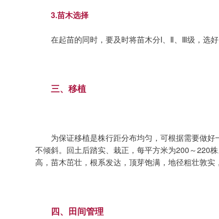
3.苗木选择
	在起苗的同时，要及时将苗木分I、Ⅱ、Ⅲ级，选
三、移植
	为保证移植是株行距分布均匀，可根据需要做好一个长1.1米，宽0.1米厚0.02米的假植板，控制行距为10厘米，垂直开沟深15～20厘米，确保不窝根，不露跟，苗木
不倾斜。回土后踏实、栽正，每平方米为200～22
高，苗木茁壮，根系发达，顶芽饱满，地径粗壮敦实
四、田间管理