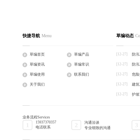
如何在使用防汛草袋时减少灾害损失？
防汛草袋
草编首页
关于我们
草编产
快捷导航
Menu
草编动态
Co
2023-12-27
2023-12-27
公司简介
企业文化
草支垫
如何在使用防汛草袋时减少灾害损失自古以
防汛草袋在
工程帘
来，洪水灾害一直是...
化的影响，自
[12-27]
草编首页
草编产品
防汛
草棒
[12-27]
草编资讯
草编常识
防汛
大棚草
[12-27]
草袋
草编使用
联系我们
危险
草绳
[12-27]
关于我们
建筑
草片
[12-27]
护坡
草把子
业务流程
Services
15937370357
沟通洽谈
1
2
3
电话联系
专业细致的沟通