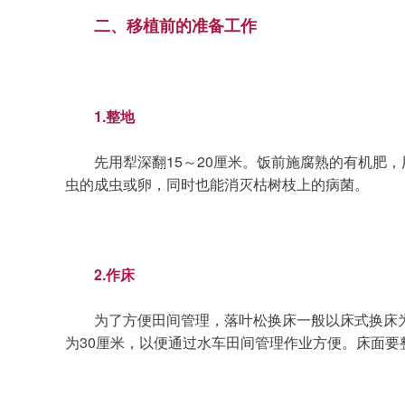
二、移植前的准备工作
1.整地
	先用犁深翻15～20厘米。饭前施腐熟的有机肥，用5％的甲拌磷和敌克松粉剂混拌，比例是10：1，然后将混合药剂撒在土地上，剂量每亩20公斤，用以消灭越冬的害
虫的成虫或卵，同时也能消灭枯树枝上的病菌。
2.作床
	为了方便田间管理，落叶松换床一般以床式换床为佳，床宽1.1米，床高15～20厘米，床长因地制宜，但两头须留出作业道，没有喷灌设备的两头各留2～3米，床间隔
为30厘米，以便通过水车田间管理作业方便。床面要