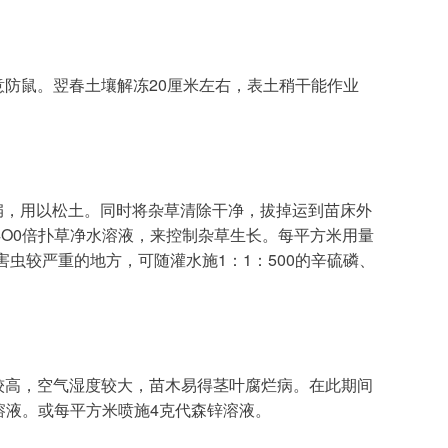
意防鼠。翌春土壤解冻20厘米左右，表土稍干能作业
扁，用以松土。同时将杂草清除干净，拔掉运到苗床外
O0倍扑草净水溶液，来控制杂草生长。每平方米用量
害虫较严重的地方，可随灌水施1：1：500的辛硫磷、
较高，空气湿度较大，苗木易得茎叶腐烂病。在此期间
灵溶液。或每平方米喷施4克代森锌溶液。