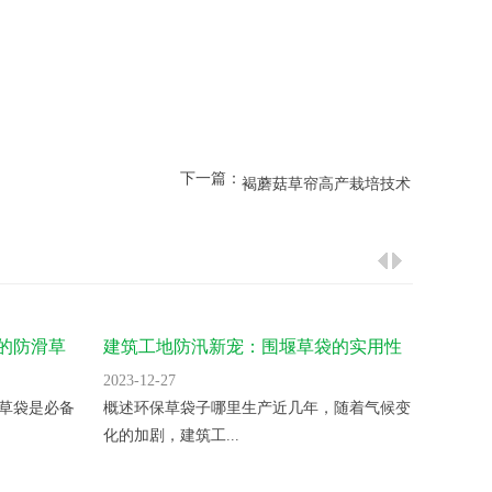
下一篇：
褐蘑菇草帘高产栽培技术
的防滑草
建筑工地防汛新宠：围堰草袋的实用性
追求极
分析
袋？
2023-12-27
2023-12
草袋是必备
概述环保草袋子哪里生产近几年，随着气候变
如何选
化的加剧，建筑工...
时，选择