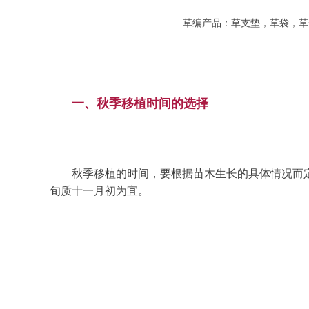
草编产品：草支垫，草袋，草
一、秋季移植时间的选择
	秋季移植的时间，要根据苗木生长的具体情况而定。当一年生苗木完全达到木质化，顶芽饱满，生长点明显，全株针叶80％以上落叶时比较适当。具体时间在十月下
旬质十一月初为宜。