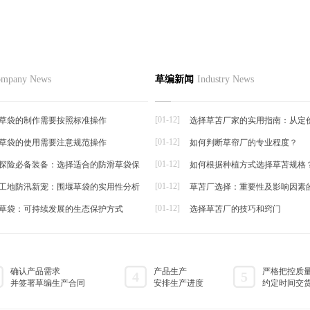
在地下水利用中应用前景
品
草编资讯
草编知识
联系
mpany News
草编新闻
Industry News
草编动态
地下水利用中应用前景随着气候变
草编新闻
然灾...
[01-12]
草袋的制作需要按照标准操作
选择草苫厂家的实用指南：从定
[01-12]
草袋的使用需要注意规范操作
如何判断草帘厂的专业程度？
帘
[01-12]
探险必备装备：选择适合的防滑草袋保
如何根据种植方式选择草苫规格
[01-12]
工地防汛新宠：围堰草袋的实用性分析
草苫厂选择：重要性及影响因素
[01-12]
草袋：可持续发展的生态保护方式
选择草苫厂的技巧和窍门
确认产品需求
产品生产
严格把控质
4
5
并签署草编生产合同
安排生产进度
约定时间交