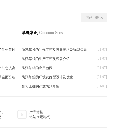
网站地图
我们
其他
草绳常识
Common Sense
[01-07]
价到交货时
防汛草袋的制作工艺及设备要求及选型指导
[01-07]
防汛草袋的生产工艺及设备介绍
[01-07]
？助您提高
防汛草袋的应用范围
[01-07]
的全面分析
防汛草袋的环境友好型设计及优化
[01-07]
如何正确的存放防汛草袋
量，
产品运输
6
货
送达指定地点