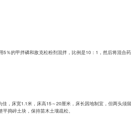
整平捣碎土块，保持苗木土壤疏松。