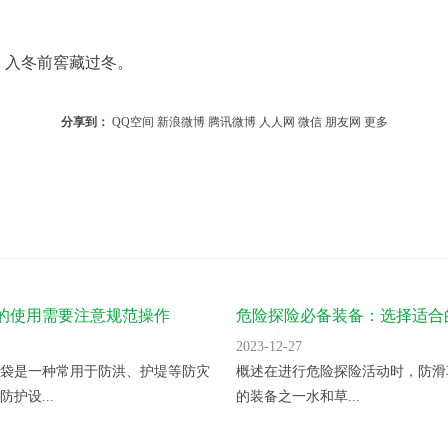
，入冬前窖藏过冬。
分享到：
QQ空间
新浪微博
腾讯微博
人人网
微信
朋友网
更多
的使用需要注意规范操作
危险探险必备装备：选择适合
袋保护自己
2023-12-27
袋是一种常用于防洪、护堤等防灾
概述在进行危险探险活动时，防滑
护设...
的装备之一水和草...