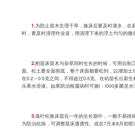
1.
为防止苗木生理干旱，换床后要及时灌水，在
时，要及时清理作业道，用清理下来的浮土均匀的撒
2.
刚苗床苗木与杂草同时生长的时候，可用自制工
面。松土要全面彻底，整个床面都要松到，以增加土
在0.2～0.5克之间，不得超过0.5克。在幼苗长
乐果水溶液。如果防治根腐病时可施l：l000多菌灵水
3.
落叶松换床苗在一年的生长期中，一般不易得
为防治此病，可调整苗床通透性。或在7月末8月初喷洒