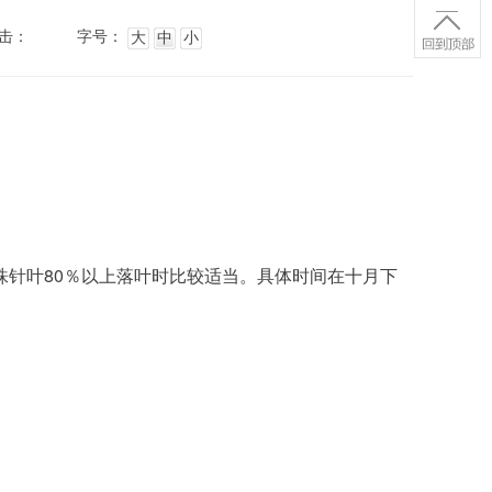
击：
字号：
大
中
小