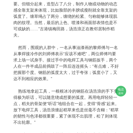
要。但细分起来，造型占了八分，制作人物或动物的动态
感全靠支架来体现，比如脸部的丰腴或瘦削就全靠支架的
弧度了。缠草绳占了两分，缠绕的松紧、匀称能够体现肌
肉的纹理。当然，最后的上色、喷漆和画面部表情也是不
可或缺的……”古港镇梅田路，汤浩浪正在教邻居制作稻
夫。
然而，围观的人群中，一名从事油漆画的黎师傅与一名
从事焊接冷作的刘师傅表示“应该不难吧”，两位师傅均要
求上场一试身手。接过手中的电焊工具与钢筋扳手，两个
人在一件半成品前捣鼓了一阵后连连摇头：“有点难，不好
把握那个度。钢筋的弧度太大，过于夸张；弧度小了，又
达不到相应的效果。”
电话
熟练地拿起工具，一根根冰冷的钢筋在汤浩浪的手下变
咨询
得极为听话，可以随意绕成想要的弧度。再用电焊轻轻一
点，稻夫的骨架便“听话”地组合在一起，变得“骨感”起来。
放下电焊工具，汤浩浪缠起稻草来也是丝毫不含糊：“稻草
的韧性与色泽都很重要，紧了体现不出肌理，松了则体现
不出轮廓。”