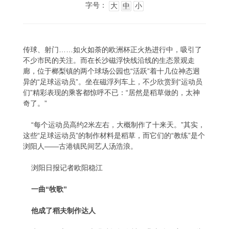
字号：
大
中
小
传球、射门……如火如荼的欧洲杯正火热进行中，吸引了
不少市民的关注。而在长沙磁浮快线沿线的生态景观走
廊，位于榔梨镇的两个球场公园也“活跃”着十几位神态迥
异的“足球运动员”。坐在磁浮列车上，不少欣赏到“运动员
们”精彩表现的乘客都惊呼不已：“居然是稻草做的，太神
奇了。”
“每个运动员高约2米左右，大概制作了十来天。”其实，
这些“足球运动员”的制作材料是稻草，而它们的“教练”是个
浏阳人——古港镇民间艺人汤浩浪。
浏阳日报记者欧阳稳江
一曲“牧歌”
他成了稻夫制作达人