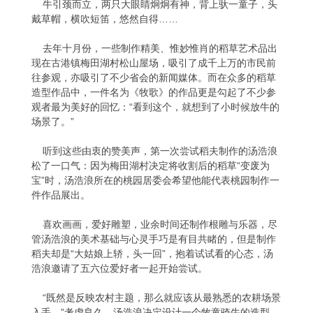
牛引颈而立，两只大眼睛炯炯有神，背上驮一童子，头
戴草帽，横吹短笛，悠然自得……
去年十月份，一些制作精美、惟妙惟肖的稻草艺术品出
现在古港镇梅田湖村松山屋场，吸引了成千上万的市民前
往参观，亦吸引了不少省会的新闻媒体。而在众多的稻草
造型作品中，一件名为《牧歌》的作品更是勾起了不少参
观者最为美好的回忆：“看到这个，就想到了小时候放牛的
场景了。”
听到这些由衷的赞美声，第一次尝试稻夫制作的汤浩浪
松了一口气：因为梅田湖村决定将收割后的稻草“变废为
宝”时，汤浩浪所在的桃园居委会希望他能代表桃园制作一
件作品展出。
喜欢画画，爱好雕塑，业余时间还制作根雕与乐器，尽
管汤浩浪的美术基础与心灵手巧是有目共睹的，但是制作
稻夫却是“大姑娘上轿，头一回”，抱着试试看的心态，汤
浩浪邀请了五六位爱好者一起开始尝试。
“既然是反映农村主题，那么就应该从最熟悉的农耕场景
入手。”考虑良久，汤浩浪决定设计一个牧童骑牛的造型。