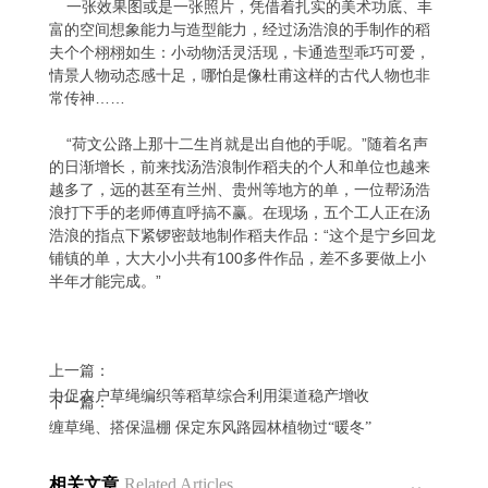
一张效果图或是一张照片，凭借着扎实的美术功底、丰
富的空间想象能力与造型能力，经过汤浩浪的手制作的稻
夫个个栩栩如生：小动物活灵活现，卡通造型乖巧可爱，
情景人物动态感十足，哪怕是像杜甫这样的古代人物也非
常传神……
“荷文公路上那十二生肖就是出自他的手呢。”随着名声
的日渐增长，前来找汤浩浪制作稻夫的个人和单位也越来
越多了，远的甚至有兰州、贵州等地方的单，一位帮汤浩
浪打下手的老师傅直呼搞不赢。在现场，五个工人正在汤
浩浪的指点下紧锣密鼓地制作稻夫作品：“这个是宁乡回龙
铺镇的单，大大小小共有100多件作品，差不多要做上小
半年才能完成。”
上一篇：
力促农户草绳编织等稻草综合利用渠道稳产增收
下一篇：
缠草绳、搭保温棚 保定东风路园林植物过“暖冬”
相关文章
Related Articles