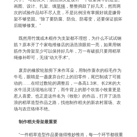
画图、设计、扎架、缠
草绳
，整整捣鼓了好几天，然而两
次的试验作品却不尽人意，不是比例没有掌握好就是嫌骨
架不够坚固。“除了要防腐、防虫、防霉变，还要保证损坏
后能够修复。”
既然用竹篾或木棍作为支架都不理想，为什么不试试钢
筋？原本开了个家电维修店的汤浩浪眼前一亮，如果用钢
筋作为骨架至少可以保持好几年，万一有破损只要用稻草
绳修补即可，无须“动大手术”。
废弃的橡胶轮胎剪下来作耳朵，用制作蓑衣的棕毛作为
牛毛，眼睛是一盏废弃台灯上的旧零件，尾巴制成了可摇
动的……在经过数轮的调整后，一条高1.3米、长2米的大
水牛活灵活现地出现了，而牛背上的那个吹笛小牧童更是
惹人喜爱。也正是这件名为《牧歌》的作品，打开了汤浩
浪的稻草造型作品之路，找他制作稻夫的新农村屋场、农
场与农庄络绎不绝。
制作稻夫骨架最重要
“一件稻草造型作品要做得惟妙惟肖，每一个环节都很重