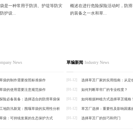
袋是一种常用于防洪、护堤等防灾
概述在进行危险探险活动时，防滑
护设...
的装备之一水和草...
在地下水利用中应用前景
品
草编资讯
草编知识
联系
mpany News
草编新闻
Industry News
草编动态
地下水利用中应用前景随着气候变
草编新闻
然灾...
[01-12]
草袋的制作需要按照标准操作
选择草苫厂家的实用指南：从定
[01-12]
草袋的使用需要注意规范操作
如何判断草帘厂的专业程度？
帘
[01-12]
探险必备装备：选择适合的防滑草袋保
如何根据种植方式选择草苫规格
[01-12]
工地防汛新宠：围堰草袋的实用性分析
草苫厂选择：重要性及影响因素
[01-12]
草袋：可持续发展的生态保护方式
选择草苫厂的技巧和窍门