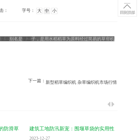
击：
字号：
大
中
小
。
草帘
别名是
草苫
子，是用水稻稻草为原料经过简易的草帘机
下一篇：
新型稻草编织机 杂草编织机市场行情
的防滑草
建筑工地防汛新宠：围堰草袋的实用性
追求极
分析
袋？
2023-12-27
2023-12