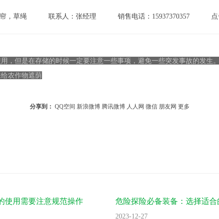
帘，草绳
联系人：张经理
销售电话：15937370357
点
使用，但是在存储的时候一定要注意一些事项，避免一些突发事故的发生
来给农作物遮荫
分享到：
QQ空间
新浪微博
腾讯微博
人人网
微信
朋友网
更多
的使用需要注意规范操作
危险探险必备装备：选择适合
袋保护自己
2023-12-27