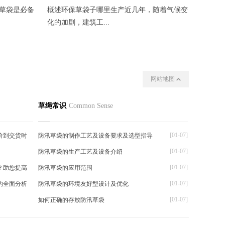
草袋是必备
概述环保草袋子哪里生产近几年，随着气候变
如何选
化的加剧，建筑工...
时，选择
网站地图
我们
其他
草绳常识
Common Sense
[01-07]
价到交货时
防汛草袋的制作工艺及设备要求及选型指导
[01-07]
防汛草袋的生产工艺及设备介绍
[01-07]
？助您提高
防汛草袋的应用范围
[01-07]
的全面分析
防汛草袋的环境友好型设计及优化
[01-07]
如何正确的存放防汛草袋