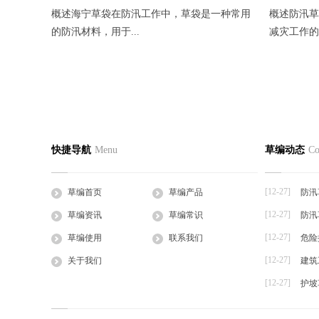
概述海宁草袋在防汛工作中，草袋是一种常用
概述防汛草
的防汛材料，用于...
减灾工作的防
如何在使用防汛草袋时减少灾害损失？
防汛草袋
草编首页
关于我们
草编产
快捷导航
Menu
草编动态
Co
2023-12-27
2023-12-27
公司简介
企业文化
草支垫
如何在使用防汛草袋时减少灾害损失自古以
防汛草袋在
工程帘
来，洪水灾害一直是...
化的影响，自
[12-27]
草编首页
草编产品
防汛
草棒
[12-27]
草编资讯
草编常识
防汛
大棚草
[12-27]
草袋
草编使用
联系我们
危险
草绳
[12-27]
关于我们
建筑
草片
[12-27]
护坡
草把子