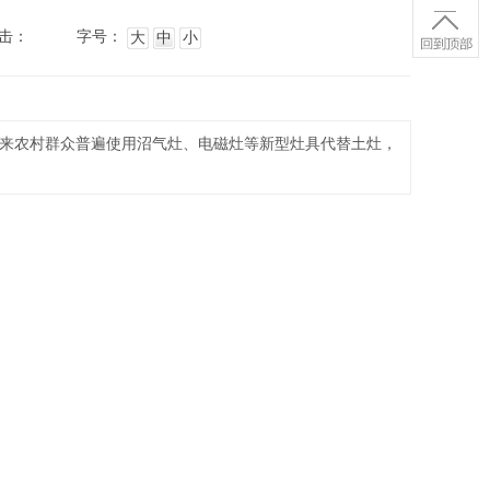
击：
字号：
大
中
小
年来农村群众普遍使用沼气灶、电磁灶等新型灶具代替土灶，