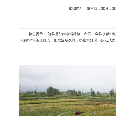
草编产品：草支垫，草袋，草
核心提示： 勉县是陕南水稻种植主产区，全县水稻种植
稻草常常被庄稼人一把火烧成灰烬，扬尘和烟雾不仅造成大