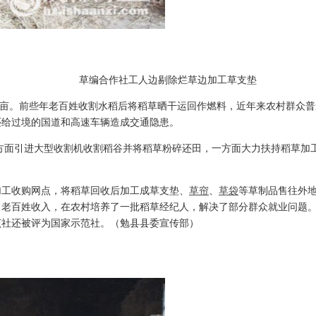
草编合作社工人边剔除烂草边加工草支垫
5万亩。前些年老百姓收割水稻后将稻草晒干运回作燃料，近年来农村群众
还给过境的国道和高速车辆造成交通隐患。
方面引进大型收割机收割稻谷并将稻草粉碎还田，一方面大力扶持稻草加
有加工收购网点，将稻草回收后加工成草支垫、
草帘
、
草袋
等草制品售往外地
老百姓收入，在农村培养了一批稻草经纪人，解决了部分群众就业问题。2
该社还被评为国家示范社。（勉县县委宣传部）