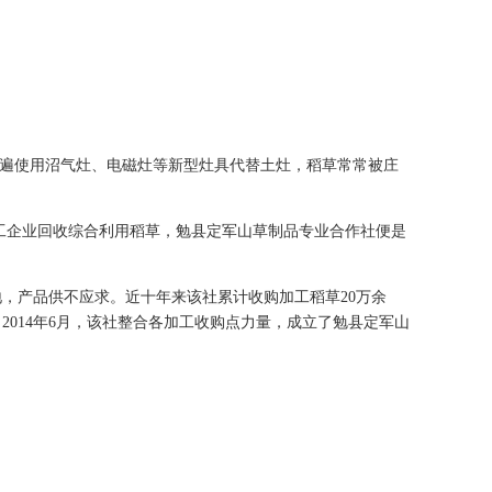
普遍使用沼气灶、电磁灶等新型灶具代替土灶，稻草常常被庄
工企业回收综合利用稻草，勉县定军山草制品专业合作社便是
，产品供不应求。近十年来该社累计收购加工稻草20万余
014年6月，该社整合各加工收购点力量，成立了勉县定军山