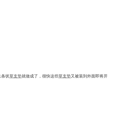
长条状
草支垫
就做成了，很快这些
草支垫
又被装到外面即将开