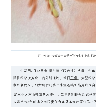
石山部落妇女研发出大受欢迎的小注连绳祈福饰品。来
中新网2月18日电 据台湾《联合报》报道，台东市阿美
脑将稻草变黄金，内外销通吃。销日
草绳
、大型稻草挂饰年
家慕名而来，妇女研发的手作小注连绳饰品更成为台湾最夯
富丰小区石山部落务农维生，每年收割稻作后燃烧废弃稻草
人宋博芳2年前成立有限责任台东县东海岸原住民小区合作