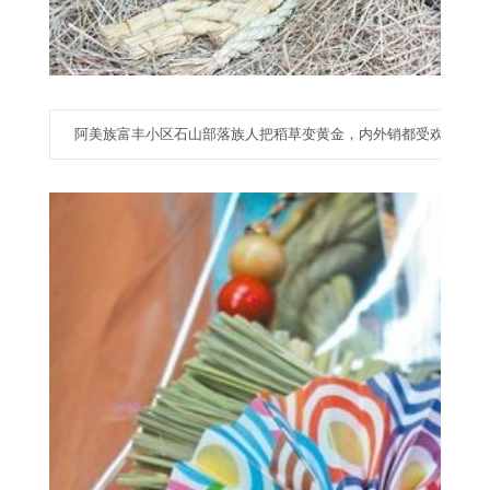
阿美族富丰小区石山部落族人把稻草变黄金，内外销都受欢迎。来