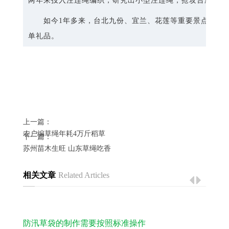
两年来投入注连绳编织，研究出小型注连绳，抢攻台湾祈福
如今1年多来，台北九份、宜兰、花莲等重要景点，都有
单礼品。
上一篇：
农户编草绳年耗4万斤稻草
下一篇：
苏州苗木生旺 山东草绳吃香
相关文章
Related Articles
防汛草袋的制作需要按照标准操作