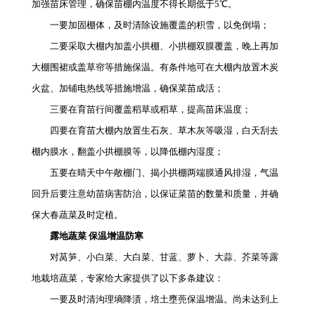
加强苗床管理，确保苗棚内温度不得长期低于5℃。
一要加固棚体，及时清除设施覆盖的积雪，以免倒塌；
二要采取大棚内加盖小拱棚、小拱棚双膜覆盖，晚上再加
大棚围裙或盖草帘等措施保温。有条件地可在大棚内放置木炭
火盆、加铺电热线等措施增温，确保菜苗成活；
三要在育苗行间覆盖稻草或稻草，提高苗床温度；
四要在育苗大棚内放置生石灰、草木灰等吸湿，白天刮去
棚内膜水，翻盖小拱棚膜等，以降低棚内湿度；
五要在晴天中午敞棚门、揭小拱棚两端膜通风排湿，气温
回升后要注意幼苗病害防治，以保证菜苗的数量和质量，并确
保大春蔬菜及时定植。
露地蔬菜 保温增温防寒
对莴笋、小白菜、大白菜、甘蓝、萝卜、大蒜、芥菜等露
地栽培蔬菜，专家给大家提供了以下多条建议：
一要及时清沟理墒降渍，培土壅蔸保温增温。尚未达到上