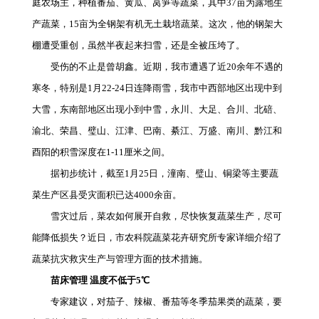
庭农场主，种植番茄、黄瓜、莴笋等蔬菜，其中37亩为露地生
产蔬菜，15亩为全钢架有机无土栽培蔬菜。这次，他的钢架大
棚遭受重创，虽然半夜起来扫雪，还是全被压垮了。
受伤的不止是曾胡鑫。近期，我市遭遇了近20余年不遇的
寒冬，特别是1月22-24日连降雨雪，我市中西部地区出现中到
大雪，东南部地区出现小到中雪，永川、大足、合川、北碚、
渝北、荣昌、璧山、江津、巴南、綦江、万盛、南川、黔江和
酉阳的积雪深度在1-11厘米之间。
据初步统计，截至1月25日，潼南、璧山、铜梁等主要蔬
菜生产区县受灾面积已达4000余亩。
雪灾过后，菜农如何展开自救，尽快恢复蔬菜生产，尽可
能降低损失？近日，市农科院蔬菜花卉研究所专家详细介绍了
蔬菜抗灾救灾生产与管理方面的技术措施。
苗床管理 温度不低于5℃
专家建议，对茄子、辣椒、番茄等冬季茄果类的蔬菜，要