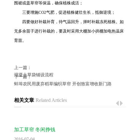
围裙或盖草帘等保温，确保植株成活；
三要增施CO2气肥，促进植株健壮生长，抵御逆境；
四要做好补栽补育，待气温回升，择时补栽冻死植株。如
无多余苗子进行补栽的，要及时采用大棚加小拱棚加电热温床
育苗。
上一篇：
混凝土草袋铺设流程
下一篇：
蚌埠农民用废弃稻草编织草帘 开创致富增收新门路
相关文章
Related Articles
加工草帘 冬闲挣钱
2016-07-04