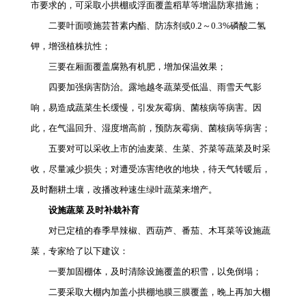
市要求的，可采取小拱棚或浮面覆盖稻草等增温防寒措施；
二要叶面喷施芸苔素内酯、防冻剂或0.2～0.3%磷酸二氢
钾，增强植株抗性；
三要在厢面覆盖腐熟有机肥，增加保温效果；
四要加强病害防治。露地越冬蔬菜受低温、雨雪天气影
响，易造成蔬菜生长缓慢，引发灰霉病、菌核病等病害。因
此，在气温回升、湿度增高前，预防灰霉病、菌核病等病害；
五要对可以采收上市的油麦菜、生菜、芥菜等蔬菜及时采
收，尽量减少损失；对遭受冻害绝收的地块，待天气转暖后，
及时翻耕土壤，改播改种速生绿叶蔬菜来增产。
设施蔬菜 及时补栽补育
对已定植的春季早辣椒、西葫芦、番茄、木耳菜等设施蔬
菜，专家给了以下建议：
一要加固棚体，及时清除设施覆盖的积雪，以免倒塌；
二要采取大棚内加盖小拱棚地膜三膜覆盖，晚上再加大棚