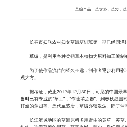
草编产品：草支垫，草袋，草
	长春市妇联农村妇女草编培训班第一期已经圆
	草编，是利用各种柔韧草本植物为原料加工编
	为了使作品流传的经久长远，制作者逐步利用彩带代替植物叶。有的利用事先染有各种彩色的草，编织各种图案，有的则编好后加印装饰纹样。既经济草编制品，又美
观大方。
	据考证，截止2012年12月30日，可见的中国最早的草编遗物是河姆渡人制作的，距今已有7000年之久。令据《礼记》载，周代已有以莞（蒲草）编制的莞席了，而且
当时已有专业的"草工"，"作萑苇之器"。到春秋战
打坐的蒲团等。汉代至盛唐，草编亦较发达。除了蒲
	长江流域地区的草编原料多用野生的黄草、苏草、席草（水毛花）、金丝草、蒲草、龙须草、马蔺草、蒯草、荐草、竹壳、箬壳等，也有用人工栽培的农作物稻草为原
料的。适于草编的用草，草茎光滑，节少，质细而柔