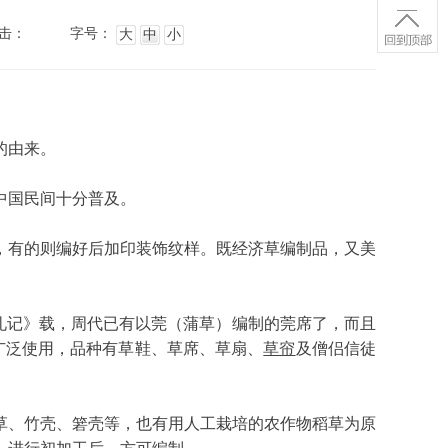
击：
字号：
大
中
小
的由来。
中国民间十分普及。
广泛使用，品种有草鞋、草席、草扇、
草帘
及僧侣信徒
，进行初加工后，方可编制。