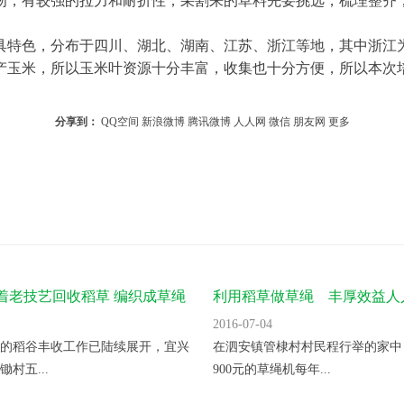
产玉米，所以玉米叶资源十分丰富，收集也十分方便，所以本次
分享到：
QQ空间
新浪微博
腾讯微博
人人网
微信
朋友网
更多
着老技艺回收稻草 编织成草绳
利用稻草做草绳 丰厚效益人
2016-07-04
的稻谷丰收工作已陆续展开，宜兴
在泗安镇管棣村村民程行举的家中
村五...
900元的草绳机每年...