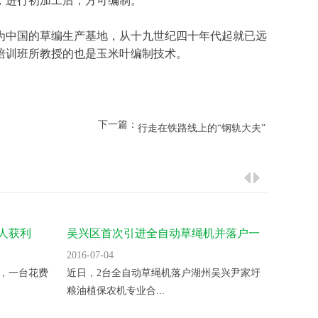
培训班所教授的也是玉米叶编制技术。
下一篇：
行走在铁路线上的“钢轨大夫”
人获利
吴兴区首次引进全自动草绳机并落户一
合肥为
合作社
御寒防
2016-07-04
2016-07
，一台花费
近日，2台全自动草绳机落户湖州吴兴尹家圩
昨天，
粮油植保农机专业合...
树缠绕草