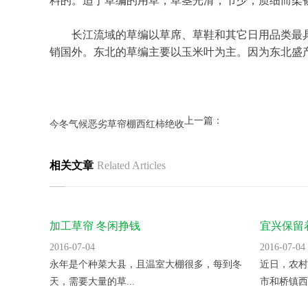
	长江流域的草编以草席、草鞋和其它日用品类最具特色，分布于四川、湖北、湖南、江苏、浙江等地，其中浙江为中国的草编生产基地，从十九世纪四十年代起就已远
销国外。东北的草编主要以玉米叶为主。因为东北盛
上一篇：
今冬气候恶劣草帘棚西红柿绝收
相关文章
Related Articles
加工草帘 冬闲挣钱
宜兴保留
后出售
2016-07-04
2016-07-04
永年是个种菜大县，且温室大棚很多，每到冬
近日，农村
天，需要大量的草...
市和桥镇西锄