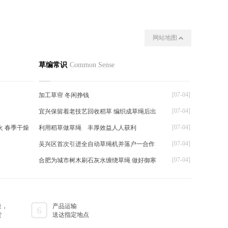
网站地图
我们
其他
草编常识
Common Sense
[07-04]
加工草帘 冬闲挣钱
[07-04]
宜兴保留着老技艺回收稻草 编织成草绳后出
[07-04]
 春季干燥
利用稻草做草绳 丰厚效益人人获利
[07-04]
吴兴区首次引进全自动草绳机并落户一合作
[07-04]
合肥为城市树木刷石灰水缠绕草绳 做好御寒
量，
产品运输
6
货
送达指定地点