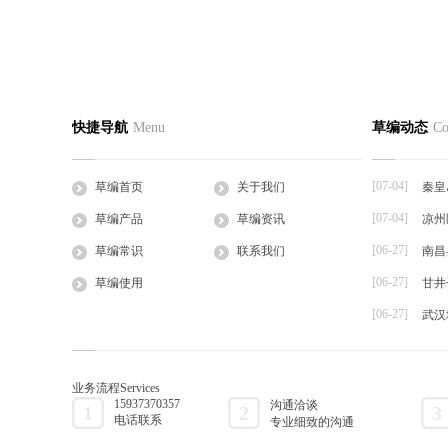
马陵山镇高原村草绳草编业产值超千万
黄桥老区
草编首页
关于我们
草编产
快捷导航
Menu
草编动态
Co
2016-07-04
2016-07-04
公司简介
企业文化
草支垫
眼下正值收获季节，焚烧稻草造成的污染令人
40户特困
工程帘
头疼。然而2014年成...
近日，泰州市
[07-04]
草编首页
关于我们
秦皇
草棒
[07-04]
草编产品
草编资讯
凉州
大棚草
[06-27]
草袋
草编常识
联系我们
南昌
草绳
[06-27]
草编使用
甘井
草片
[06-27]
武汉
草把子
业务流程
Services
15937370357
沟通洽谈
1
2
3
电话联系
专业细致的沟通