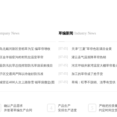
特困户获赠草绳机
品
草编资讯
草编知识
联系
mpany News
草编新闻
Industry News
草编动态
户，每户免费领取一台草绳编织机。
草编新闻
红十...
[07-05]
岛北戴河新区变稻草为宝 编草帘增收
天津“三夏”草帘色彩满目金黄
[07-05]
区金羊镇窑沟村村民拉温室草帘
灌云县气温渐降草帘热销
帘
[07-05]
县防汛抗旱总指挥部防汛草袋采购项目
河庄坪镇井家湾温室大棚草帘着火
[07-05]
子区交通局严阵以待做好防汛准
加工的草帘成了抢手货
[07-05]
城管近4000人次上路除雪 铺草袋撒盐(图
草绳：旺季不脱销、淡季有货供
确认产品需求
产品生产
严格把控质
4
5
并签署草编生产合同
安排生产进度
约定时间交