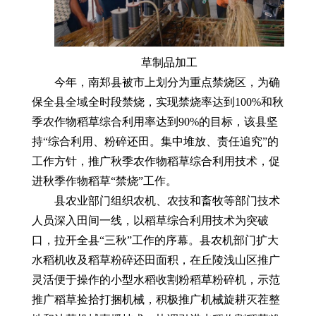
草制品加工
今年，南郑县被市上划分为重点禁烧区，为确
保全县全域全时段禁烧，实现禁烧率达到100%和秋
季农作物稻草综合利用率达到90%的目标，该县坚
持“综合利用、粉碎还田。集中堆放、责任追究”的
工作方针，推广秋季农作物稻草综合利用技术，促
进秋季作物稻草“禁烧”工作。
县农业部门组织农机、农技和畜牧等部门技术
人员深入田间一线，以稻草综合利用技术为突破
口，拉开全县“三秋”工作的序幕。县农机部门扩大
水稻机收及稻草粉碎还田面积，在丘陵浅山区推广
灵活便于操作的小型水稻收割粉稻草粉碎机，示范
推广稻草捡拾打捆机械，积极推广机械旋耕灭茬整