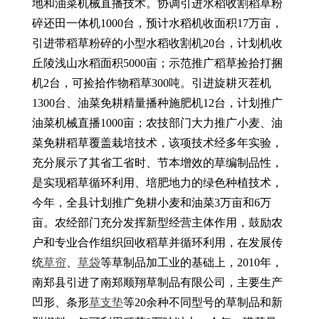
地和油菜机械直播技术。协调引进水稻收割稻草粉
碎还田一体机1000台，预计水稻机收面积17万亩，
引进带稻草粉碎的小型水稻收割机20台，计划机收
丘陵浅山水稻面积5000亩；示范推广稻草捡拾打捆
机2台，可捡拾作物稻草300吨。引进旋耕灭茬机
1300台、油菜免耕精量播种施肥机12台，计划推广
油菜机械直播1000亩；农技部门大力推广小麦、油
菜免耕稻草覆盖栽培技术，该项技术经多年实验，
充分展示了其省工省时、节本增效的草编制品性，
是实现稻草循环利用、培肥地力的绿色种植技术，
今年，全县计划推广免耕小麦和油菜3万亩和6万
亩。农经部门充分发挥新型经营主体作用，鼓励农
户和专业合作组织回收稻草并循环利用，在发展传
统
草帘
、
草袋
等草制品加工业的基础上，2010年，
南郑县引进了南郑顺翔草制品有限公司，主要生产
凹形、条形
草支垫
等20余种不同型号的草制品和新