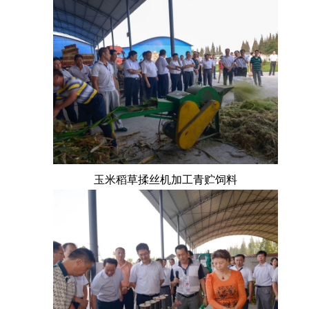
玉米稻草揉丝机加工青贮饲料