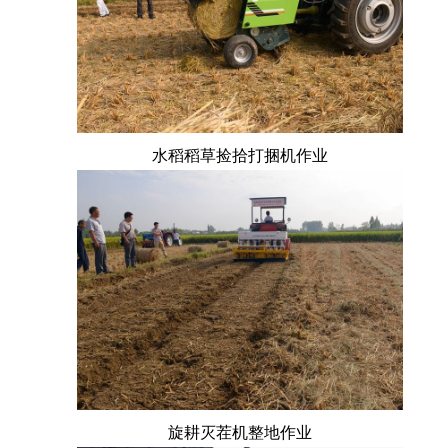
水稻稻草捡拾打捆机作业
旋耕灭茬机整地作业